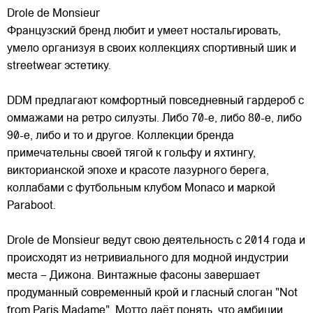
Drole de Monsieur
Французский бренд любит и умеет ностальгировать,
умело организуя в своих коллекциях спортивный шик и
streetwear эстетику.
DDM предлагают комфортный повседневный гардероб с
оммажами на ретро силуэты. Либо 70-е, либо 80-е, либо
90-е, либо и то и другое. Коллекции бренда
примечательны
своей тягой к гольфу и яхтингу,
викторианской эпохе и красоте лазурного берега,
коллабами с футбольным клубом Monaco и маркой
Paraboot.
Drole de Monsieur ведут свою деятельность с 2014 года и
происходят из нетривиального для модной индустрии
места – Дижона. Винтажные фасоны завершает
продуманный современный крой и гласный слоган "Not
from Paris Madame". Мотто даёт понять, что амбиции,