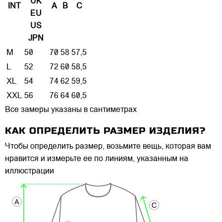
UK
INT
A
B
C
EU
US
JPN
M
50
70
58
57,5
L
52
72
60
58,5
XL
54
74
62
59,5
XXL
56
76
64
60,5
Все замеры указаны в сантиметрах
КАК ОПРЕДЕЛИТЬ РАЗМЕР ИЗДЕЛИЯ?
Чтобы определить размер, возьмите вещь, которая вам
нравится и измерьте ее по линиям, указанным на
иллюстрации