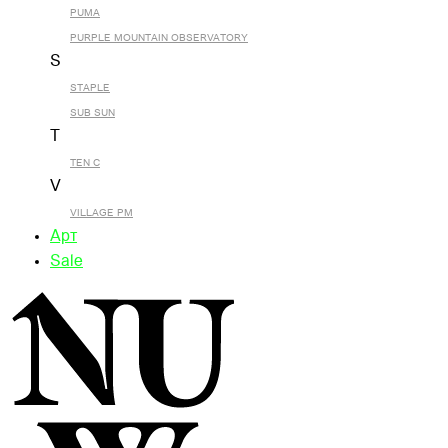
PUMA
PURPLE MOUNTAIN OBSERVATORY
S
STAPLE
SUB SUN
T
TEN C
V
VILLAGE PM
Арт
Sale