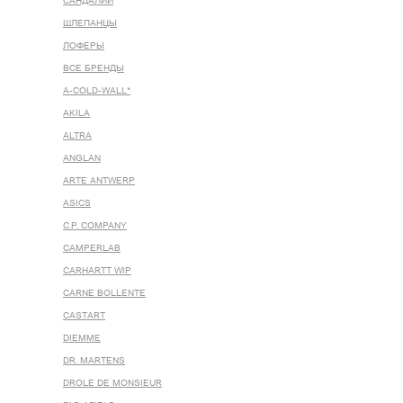
САНДАЛИИ
ШЛЕПАНЦЫ
ЛОФЕРЫ
ВСЕ БРЕНДЫ
A-COLD-WALL*
AKILA
ALTRA
ANGLAN
ARTE ANTWERP
ASICS
C.P. COMPANY
CAMPERLAB
CARHARTT WIP
CARNE BOLLENTE
CASTART
DIEMME
DR. MARTENS
DROLE DE MONSIEUR