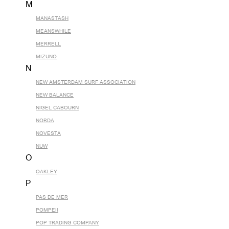
M
MANASTASH
MEANSWHILE
MERRELL
MIZUNO
N
NEW AMSTERDAM SURF ASSOCIATION
NEW BALANCE
NIGEL CABOURN
NORDA
NOVESTA
NUW
O
OAKLEY
P
PAS DE MER
POMPEII
POP TRADING COMPANY