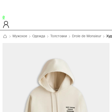
0
Мужское
Одежда
Толстовки
Drole de Monsieur
Ху