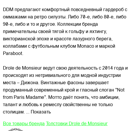
DDM предлагают комфортный повседневный гардероб с
оммажами на ретро силуэты. Либо 70-е, либо 80-е, либо
90-е, либо и то и другое. Коллекции бренда
примечательны
своей тягой к гольфу и яхтингу,
викторианской эпохе и красоте лазурного берега,
коллабами с футбольным клубом Monaco и маркой
Paraboot.
Drole de Monsieur ведут свою деятельность с 2014 года и
происходят из нетривиального для модной индустрии
места – Дижона. Винтажные фасоны завершает
продуманный современный крой и гласный слоган "Not
from Paris Madame". Мотто даёт понять, что амбиции,
талант и любовь к ремеслу свойственны не только
столицам.
... Показать
Все товары бренда
Толстовки Drole de Monsieur