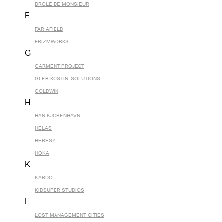
DROLE DE MONSIEUR
F
FAR AFIELD
FRIZMWORKS
G
GARMENT PROJECT
GLEB KOSTIN .SOLUTIONS
GOLDWIN
H
HAN KJOBENHAVN
HELAS
HERESY
HOKA
K
KARDO
KIDSUPER STUDIOS
L
LOST MANAGEMENT CITIES