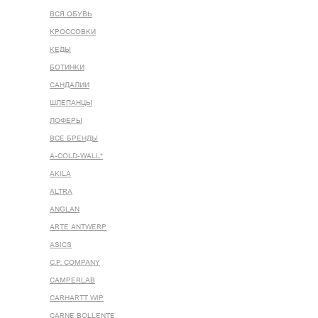
ВСЯ ОБУВЬ
КРОССОВКИ
КЕДЫ
БОТИНКИ
САНДАЛИИ
ШЛЕПАНЦЫ
ЛОФЕРЫ
ВСЕ БРЕНДЫ
A-COLD-WALL*
AKILA
ALTRA
ANGLAN
ARTE ANTWERP
ASICS
C.P. COMPANY
CAMPERLAB
CARHARTT WIP
CARNE BOLLENTE