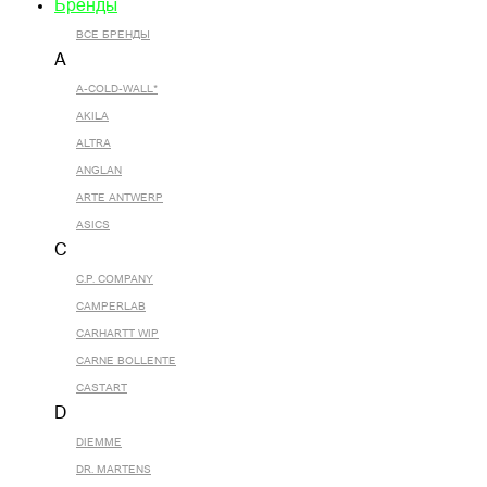
Бренды
ВСЕ БРЕНДЫ
A
A-COLD-WALL*
AKILA
ALTRA
ANGLAN
ARTE ANTWERP
ASICS
C
C.P. COMPANY
CAMPERLAB
CARHARTT WIP
CARNE BOLLENTE
CASTART
D
DIEMME
DR. MARTENS