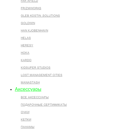
FAR AFIELD
FRIZMWORKS
GLEB KOSTIN .SOLUTIONS
GOLDWIN
HAN KJOBENHAVN
HELAS
HERESY
HOKA
KARDO
KIDSUPER STUDIOS
LOST MANAGEMENT CITIES
MANASTASH
Аксессуары
ВСЕ AКСЕССУАРЫ
ПОДАРОЧНЫЕ СЕРТИФИКАТЫ
ОЧКИ
КЕПКИ
ПАНАМЫ