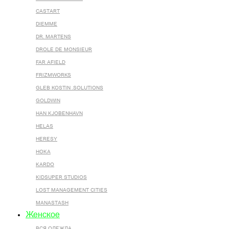
CASTART
DIEMME
DR. MARTENS
DROLE DE MONSIEUR
FAR AFIELD
FRIZMWORKS
GLEB KOSTIN .SOLUTIONS
GOLDWIN
HAN KJOBENHAVN
HELAS
HERESY
HOKA
KARDO
KIDSUPER STUDIOS
LOST MANAGEMENT CITIES
MANASTASH
Женское
ВСЯ ОДЕЖДА