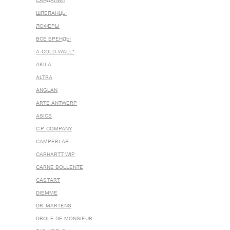
САНДАЛИИ
ШЛЕПАНЦЫ
ЛОФЕРЫ
ВСЕ БРЕНДЫ
A-COLD-WALL*
AKILA
ALTRA
ANGLAN
ARTE ANTWERP
ASICS
C.P. COMPANY
CAMPERLAB
CARHARTT WIP
CARNE BOLLENTE
CASTART
DIEMME
DR. MARTENS
DROLE DE MONSIEUR