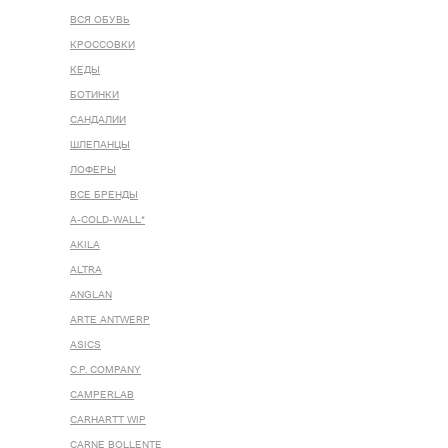
ВСЯ ОБУВЬ
КРОССОВКИ
КЕДЫ
БОТИНКИ
САНДАЛИИ
ШЛЕПАНЦЫ
ЛОФЕРЫ
ВСЕ БРЕНДЫ
A-COLD-WALL*
AKILA
ALTRA
ANGLAN
ARTE ANTWERP
ASICS
C.P. COMPANY
CAMPERLAB
CARHARTT WIP
CARNE BOLLENTE