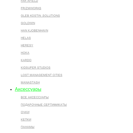
FAR AFIELD
FRIZMWORKS
GLEB KOSTIN .SOLUTIONS
GOLDWIN
HAN KJOBENHAVN
HELAS
HERESY
HOKA
KARDO
KIDSUPER STUDIOS
LOST MANAGEMENT CITIES
MANASTASH
Аксессуары
ВСЕ AКСЕССУАРЫ
ПОДАРОЧНЫЕ СЕРТИФИКАТЫ
ОЧКИ
КЕПКИ
ПАНАМЫ