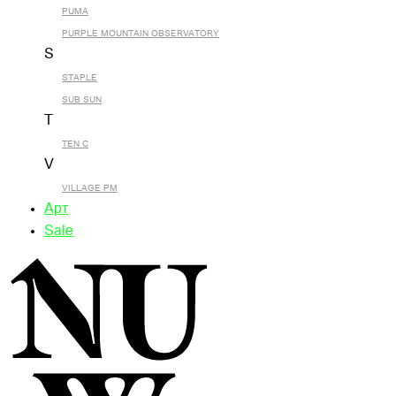
PUMA
PURPLE MOUNTAIN OBSERVATORY
S
STAPLE
SUB SUN
T
TEN C
V
VILLAGE PM
Арт
Sale