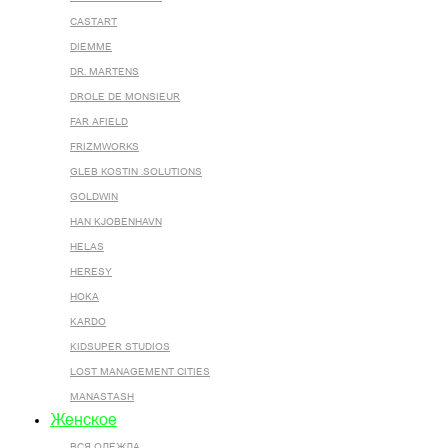
CASTART
DIEMME
DR. MARTENS
DROLE DE MONSIEUR
FAR AFIELD
FRIZMWORKS
GLEB KOSTIN .SOLUTIONS
GOLDWIN
HAN KJOBENHAVN
HELAS
HERESY
HOKA
KARDO
KIDSUPER STUDIOS
LOST MANAGEMENT CITIES
MANASTASH
Женское
ВСЯ ОДЕЖДА