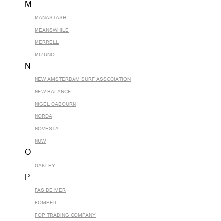
M
MANASTASH
MEANSWHILE
MERRELL
MIZUNO
N
NEW AMSTERDAM SURF ASSOCIATION
NEW BALANCE
NIGEL CABOURN
NORDA
NOVESTA
NUW
O
OAKLEY
P
PAS DE MER
POMPEII
POP TRADING COMPANY