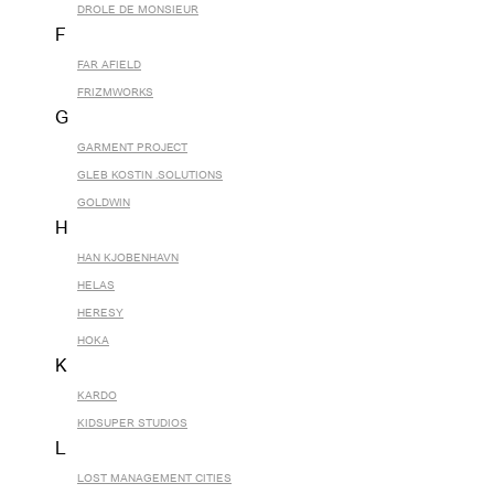
DROLE DE MONSIEUR
F
FAR AFIELD
FRIZMWORKS
G
GARMENT PROJECT
GLEB KOSTIN .SOLUTIONS
GOLDWIN
H
HAN KJOBENHAVN
HELAS
HERESY
HOKA
K
KARDO
KIDSUPER STUDIOS
L
LOST MANAGEMENT CITIES