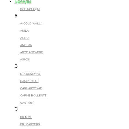
Бренды
ВСЕ БРЕНДЫ
A
A-COLD-WALL*
AKILA
ALTRA
ANGLAN
ARTE ANTWERP
ASICS
C
C.P. COMPANY
CAMPERLAB
CARHARTT WIP
CARNE BOLLENTE
CASTART
D
DIEMME
DR. MARTENS