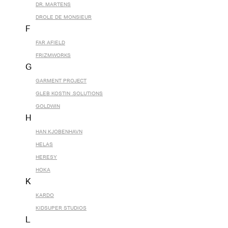
DR. MARTENS
DROLE DE MONSIEUR
F
FAR AFIELD
FRIZMWORKS
G
GARMENT PROJECT
GLEB KOSTIN .SOLUTIONS
GOLDWIN
H
HAN KJOBENHAVN
HELAS
HERESY
HOKA
K
KARDO
KIDSUPER STUDIOS
L