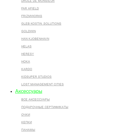
DROLE DE MONSIEUR
FAR AFIELD
FRIZMWORKS
GLEB KOSTIN .SOLUTIONS
GOLDWIN
HAN KJOBENHAVN
HELAS
HERESY
HOKA
KARDO
KIDSUPER STUDIOS
LOST MANAGEMENT CITIES
Аксессуары
ВСЕ AКСЕССУАРЫ
ПОДАРОЧНЫЕ СЕРТИФИКАТЫ
ОЧКИ
КЕПКИ
ПАНАМЫ