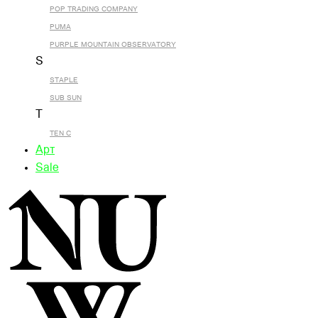
POP TRADING COMPANY
PUMA
PURPLE MOUNTAIN OBSERVATORY
S
STAPLE
SUB SUN
T
TEN C
Арт
Sale