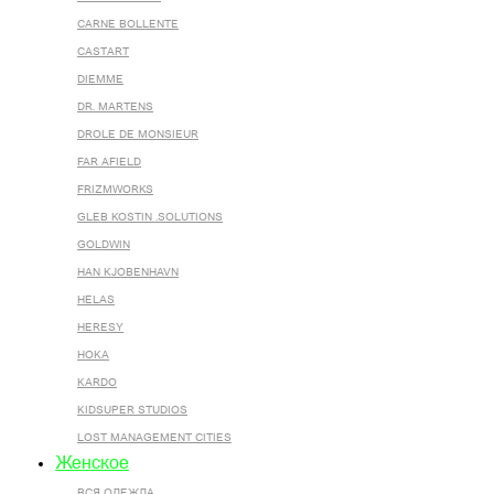
CARNE BOLLENTE
CASTART
DIEMME
DR. MARTENS
DROLE DE MONSIEUR
FAR AFIELD
FRIZMWORKS
GLEB KOSTIN .SOLUTIONS
GOLDWIN
HAN KJOBENHAVN
HELAS
HERESY
HOKA
KARDO
KIDSUPER STUDIOS
LOST MANAGEMENT CITIES
Женское
ВСЯ ОДЕЖДА