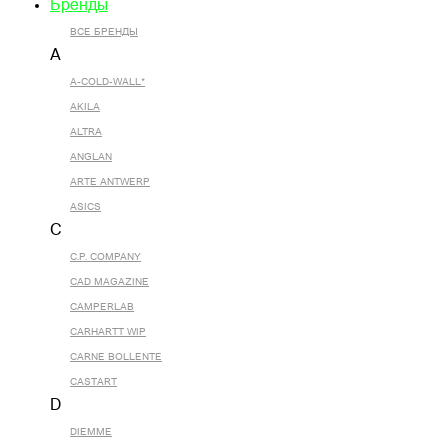
Бренды
ВСЕ БРЕНДЫ
A
A-COLD-WALL*
AKILA
ALTRA
ANGLAN
ARTE ANTWERP
ASICS
C
C.P. COMPANY
CAD MAGAZINE
CAMPERLAB
CARHARTT WIP
CARNE BOLLENTE
CASTART
D
DIEMME