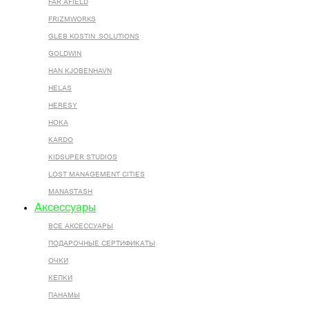
FAR AFIELD
FRIZMWORKS
GLEB KOSTIN .SOLUTIONS
GOLDWIN
HAN KJOBENHAVN
HELAS
HERESY
HOKA
KARDO
KIDSUPER STUDIOS
LOST MANAGEMENT CITIES
MANASTASH
Аксессуары
ВСЕ AКСЕССУАРЫ
ПОДАРОЧНЫЕ СЕРТИФИКАТЫ
ОЧКИ
КЕПКИ
ПАНАМЫ