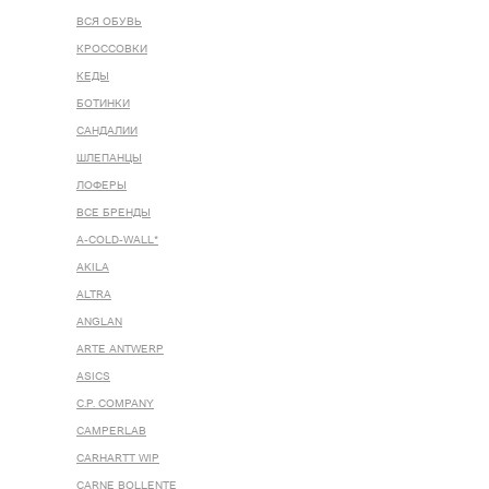
ВСЯ ОБУВЬ
КРОССОВКИ
КЕДЫ
БОТИНКИ
САНДАЛИИ
ШЛЕПАНЦЫ
ЛОФЕРЫ
ВСЕ БРЕНДЫ
A-COLD-WALL*
AKILA
ALTRA
ANGLAN
ARTE ANTWERP
ASICS
C.P. COMPANY
CAMPERLAB
CARHARTT WIP
CARNE BOLLENTE