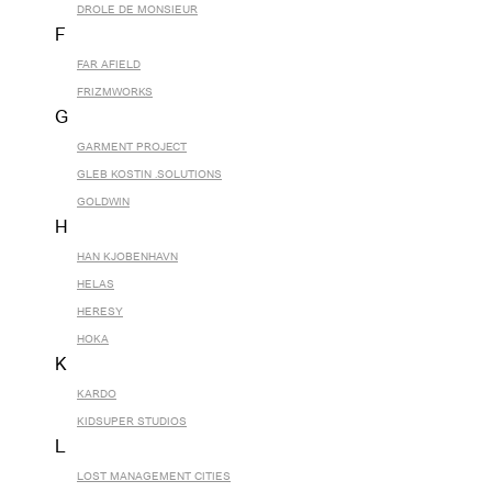
DROLE DE MONSIEUR
F
FAR AFIELD
FRIZMWORKS
G
GARMENT PROJECT
GLEB KOSTIN .SOLUTIONS
GOLDWIN
H
HAN KJOBENHAVN
HELAS
HERESY
HOKA
K
KARDO
KIDSUPER STUDIOS
L
LOST MANAGEMENT CITIES