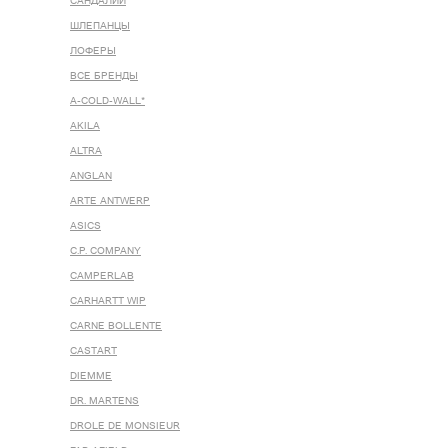
САНДАЛИИ
ШЛЕПАНЦЫ
ЛОФЕРЫ
ВСЕ БРЕНДЫ
A-COLD-WALL*
AKILA
ALTRA
ANGLAN
ARTE ANTWERP
ASICS
C.P. COMPANY
CAMPERLAB
CARHARTT WIP
CARNE BOLLENTE
CASTART
DIEMME
DR. MARTENS
DROLE DE MONSIEUR