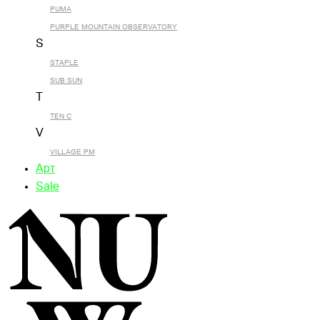
PUMA
PURPLE MOUNTAIN OBSERVATORY
S
STAPLE
SUB SUN
T
TEN C
V
VILLAGE PM
Арт
Sale