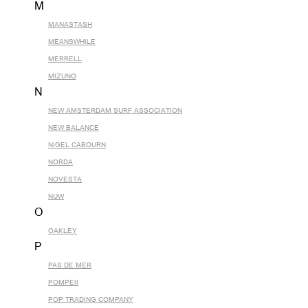
M
MANASTASH
MEANSWHILE
MERRELL
MIZUNO
N
NEW AMSTERDAM SURF ASSOCIATION
NEW BALANCE
NIGEL CABOURN
NORDA
NOVESTA
NUW
O
OAKLEY
P
PAS DE MER
POMPEII
POP TRADING COMPANY