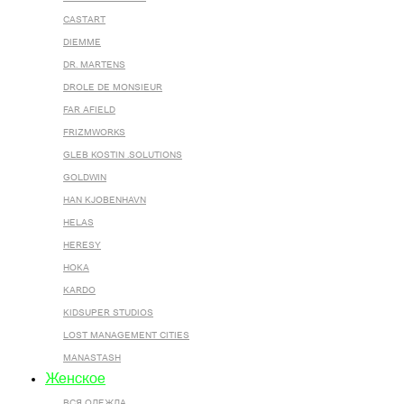
CASTART
DIEMME
DR. MARTENS
DROLE DE MONSIEUR
FAR AFIELD
FRIZMWORKS
GLEB KOSTIN .SOLUTIONS
GOLDWIN
HAN KJOBENHAVN
HELAS
HERESY
HOKA
KARDO
KIDSUPER STUDIOS
LOST MANAGEMENT CITIES
MANASTASH
Женское
ВСЯ ОДЕЖДА