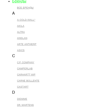
Бренды
ВСЕ БРЕНДЫ
A
A-COLD-WALL*
AKILA
ALTRA
ANGLAN
ARTE ANTWERP
ASICS
C
C.P. COMPANY
CAMPERLAB
CARHARTT WIP
CARNE BOLLENTE
CASTART
D
DIEMME
DR. MARTENS