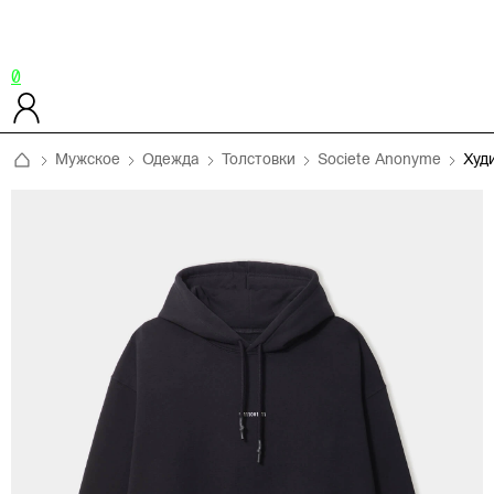
0
Мужское
Одежда
Толстовки
Societe Anonyme
Худ