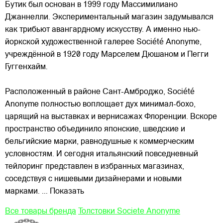
Бутик был основан в 1999 году Массимилиано
Джаннелли. Экспериментальный магазин
задумывался
как трибьют авангардному искусству. А именно нью-
йоркской художественной галерее Société Anonyme,
учреждённой в 1920 году Марселем Дюшаном и Пегги
Гуггенхайм.
Расположенный в районе Сант-Амброджо, Société
Anonyme полностью воплощает дух минимал-бохо,
царящий на выставках и вернисажах Флоренции. Вскоре
пространство объединило японские, шведские и
бельгийские марки, равнодушные к коммерческим
условностям. И сегодня итальянский повседневный
тейлоринг представлен в избранных магазинах,
соседствуя с нишевыми дизайнерами и новыми
марками.
... Показать
Все товары бренда
Толстовки Societe Anonyme