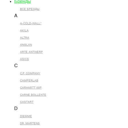
Бренды
ВСЕ БРЕНДЫ
A
A-COLD-WALL*
AKILA
ALTRA
ANGLAN
ARTE ANTWERP
ASICS
C
C.P. COMPANY
CAMPERLAB
CARHARTT WIP
CARNE BOLLENTE
CASTART
D
DIEMME
DR. MARTENS