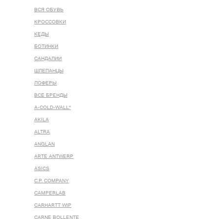
ВСЯ ОБУВЬ
КРОССОВКИ
КЕДЫ
БОТИНКИ
САНДАЛИИ
ШЛЕПАНЦЫ
ЛОФЕРЫ
ВСЕ БРЕНДЫ
A-COLD-WALL*
AKILA
ALTRA
ANGLAN
ARTE ANTWERP
ASICS
C.P. COMPANY
CAMPERLAB
CARHARTT WIP
CARNE BOLLENTE