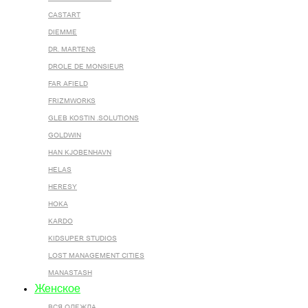
CASTART
DIEMME
DR. MARTENS
DROLE DE MONSIEUR
FAR AFIELD
FRIZMWORKS
GLEB KOSTIN .SOLUTIONS
GOLDWIN
HAN KJOBENHAVN
HELAS
HERESY
HOKA
KARDO
KIDSUPER STUDIOS
LOST MANAGEMENT CITIES
MANASTASH
Женское
ВСЯ ОДЕЖДА