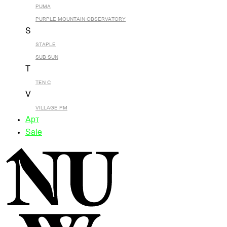
PUMA
PURPLE MOUNTAIN OBSERVATORY
S
STAPLE
SUB SUN
T
TEN C
V
VILLAGE PM
Арт
Sale