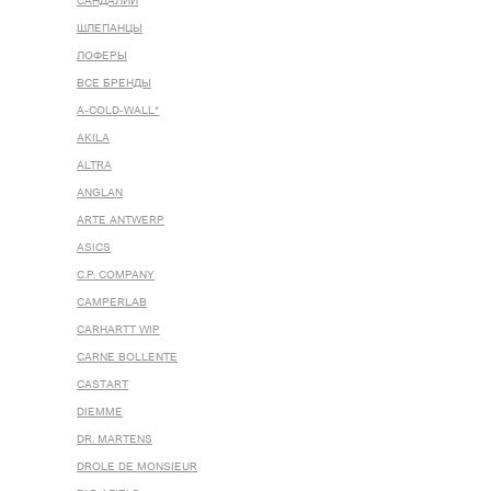
САНДАЛИИ
ШЛЕПАНЦЫ
ЛОФЕРЫ
ВСЕ БРЕНДЫ
A-COLD-WALL*
AKILA
ALTRA
ANGLAN
ARTE ANTWERP
ASICS
C.P. COMPANY
CAMPERLAB
CARHARTT WIP
CARNE BOLLENTE
CASTART
DIEMME
DR. MARTENS
DROLE DE MONSIEUR