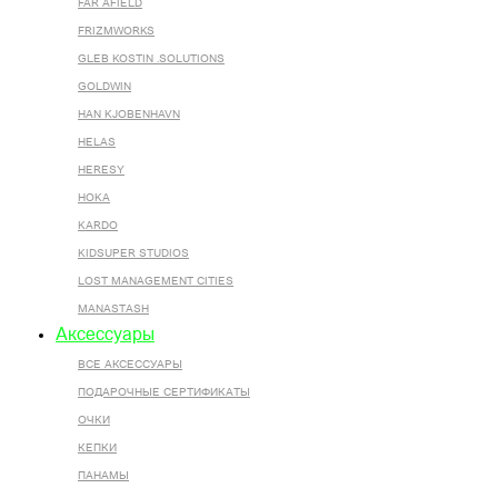
FAR AFIELD
FRIZMWORKS
GLEB KOSTIN .SOLUTIONS
GOLDWIN
HAN KJOBENHAVN
HELAS
HERESY
HOKA
KARDO
KIDSUPER STUDIOS
LOST MANAGEMENT CITIES
MANASTASH
Аксессуары
ВСЕ AКСЕССУАРЫ
ПОДАРОЧНЫЕ СЕРТИФИКАТЫ
ОЧКИ
КЕПКИ
ПАНАМЫ