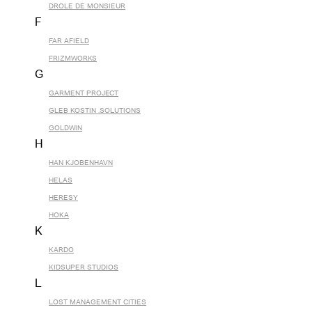
DROLE DE MONSIEUR
F
FAR AFIELD
FRIZMWORKS
G
GARMENT PROJECT
GLEB KOSTIN .SOLUTIONS
GOLDWIN
H
HAN KJOBENHAVN
HELAS
HERESY
HOKA
K
KARDO
KIDSUPER STUDIOS
L
LOST MANAGEMENT CITIES