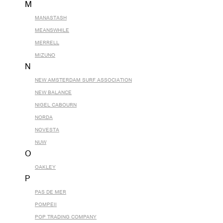
M
MANASTASH
MEANSWHILE
MERRELL
MIZUNO
N
NEW AMSTERDAM SURF ASSOCIATION
NEW BALANCE
NIGEL CABOURN
NORDA
NOVESTA
NUW
O
OAKLEY
P
PAS DE MER
POMPEII
POP TRADING COMPANY