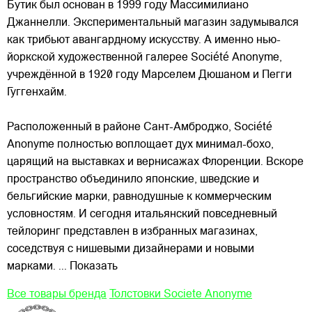
Бутик был основан в 1999 году Массимилиано
Джаннелли. Экспериментальный магазин
задумывался
как трибьют авангардному искусству. А именно нью-
йоркской художественной галерее Société Anonyme,
учреждённой в 1920 году Марселем Дюшаном и Пегги
Гуггенхайм.
Расположенный в районе Сант-Амброджо, Société
Anonyme полностью воплощает дух минимал-бохо,
царящий на выставках и вернисажах Флоренции. Вскоре
пространство объединило японские, шведские и
бельгийские марки, равнодушные к коммерческим
условностям. И сегодня итальянский повседневный
тейлоринг представлен в избранных магазинах,
соседствуя с нишевыми дизайнерами и новыми
марками.
... Показать
Все товары бренда
Толстовки Societe Anonyme