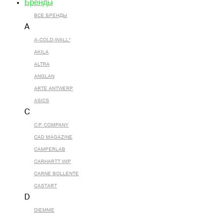
Бренды
ВСЕ БРЕНДЫ
A
A-COLD-WALL*
AKILA
ALTRA
ANGLAN
ARTE ANTWERP
ASICS
C
C.P. COMPANY
CAD MAGAZINE
CAMPERLAB
CARHARTT WIP
CARNE BOLLENTE
CASTART
D
DIEMME