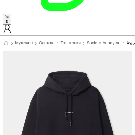
0
Мужское
Одежда
Толстовки
Societe Anonyme
Худ