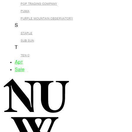
POP TRADING COMPANY
PUMA
PURPLE MOUNTAIN OBSERVATORY
S
STAPLE
SUB SUN
T
TEN C
Арт
Sale