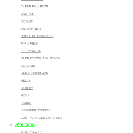
CARNE BOLLENTE
CASTART
DIEMME
DR. MARTENS
DROLE DE MONSIEUR
FAR AFIELD
FRIZMWORKS
GLEB KOSTIN .SOLUTIONS
GOLDWIN
HAN KJOBENHAVN
HELAS
HERESY
HOKA
KARDO
KIDSUPER STUDIOS
LOST MANAGEMENT CITIES
Женское
ВСЯ ОДЕЖДА