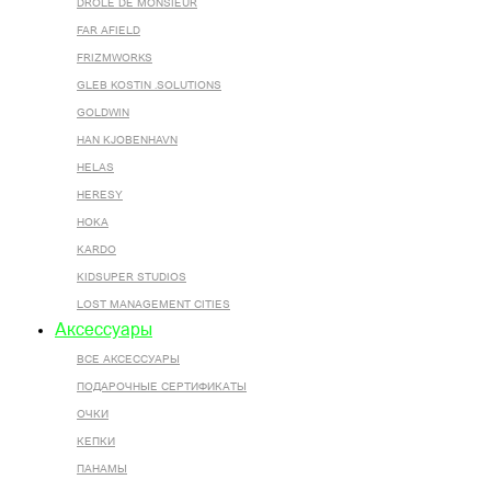
DROLE DE MONSIEUR
FAR AFIELD
FRIZMWORKS
GLEB KOSTIN .SOLUTIONS
GOLDWIN
HAN KJOBENHAVN
HELAS
HERESY
HOKA
KARDO
KIDSUPER STUDIOS
LOST MANAGEMENT CITIES
Аксессуары
ВСЕ AКСЕССУАРЫ
ПОДАРОЧНЫЕ СЕРТИФИКАТЫ
ОЧКИ
КЕПКИ
ПАНАМЫ