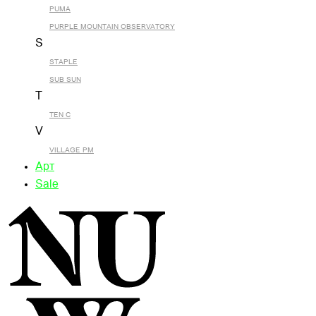
PUMA
PURPLE MOUNTAIN OBSERVATORY
S
STAPLE
SUB SUN
T
TEN C
V
VILLAGE PM
Арт
Sale