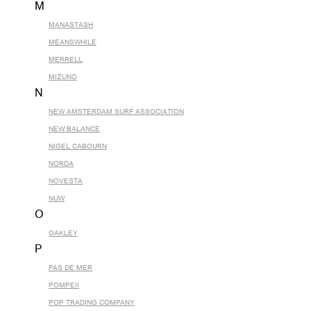
M
MANASTASH
MEANSWHILE
MERRELL
MIZUNO
N
NEW AMSTERDAM SURF ASSOCIATION
NEW BALANCE
NIGEL CABOURN
NORDA
NOVESTA
NUW
O
OAKLEY
P
PAS DE MER
POMPEII
POP TRADING COMPANY