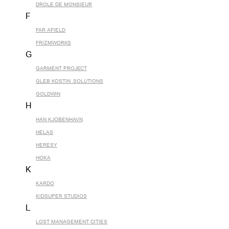
DROLE DE MONSIEUR
F
FAR AFIELD
FRIZMWORKS
G
GARMENT PROJECT
GLEB KOSTIN .SOLUTIONS
GOLDWIN
H
HAN KJOBENHAVN
HELAS
HERESY
HOKA
K
KARDO
KIDSUPER STUDIOS
L
LOST MANAGEMENT CITIES