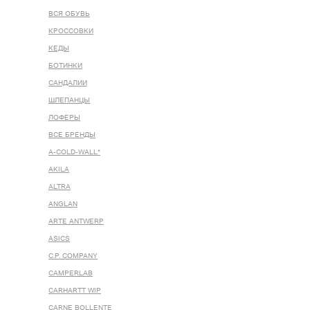
ВСЯ ОБУВЬ
КРОССОВКИ
КЕДЫ
БОТИНКИ
САНДАЛИИ
ШЛЕПАНЦЫ
ЛОФЕРЫ
ВСЕ БРЕНДЫ
A-COLD-WALL*
AKILA
ALTRA
ANGLAN
ARTE ANTWERP
ASICS
C.P. COMPANY
CAMPERLAB
CARHARTT WIP
CARNE BOLLENTE