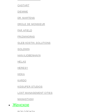
CASTART
DIEMME
DR. MARTENS
DROLE DE MONSIEUR
FAR AFIELD
FRIZMWORKS
GLEB KOSTIN .SOLUTIONS
GOLDWIN
HAN KJOBENHAVN
HELAS
HERESY
HOKA
KARDO
KIDSUPER STUDIOS
LOST MANAGEMENT CITIES
MANASTASH
Женское
ВСЯ ОДЕЖДА