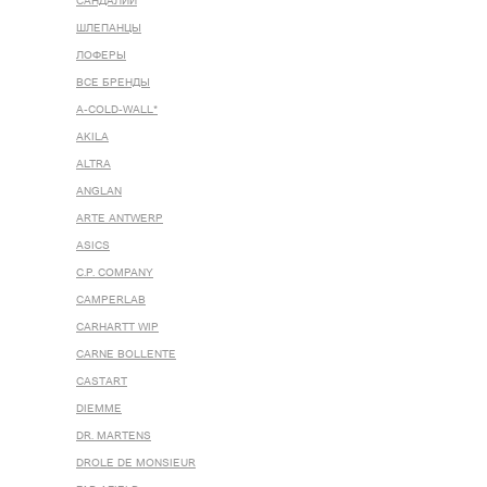
САНДАЛИИ
ШЛЕПАНЦЫ
ЛОФЕРЫ
ВСЕ БРЕНДЫ
A-COLD-WALL*
AKILA
ALTRA
ANGLAN
ARTE ANTWERP
ASICS
C.P. COMPANY
CAMPERLAB
CARHARTT WIP
CARNE BOLLENTE
CASTART
DIEMME
DR. MARTENS
DROLE DE MONSIEUR