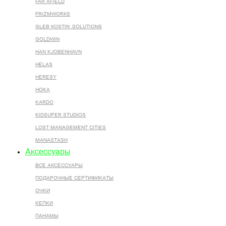
FAR AFIELD
FRIZMWORKS
GLEB KOSTIN .SOLUTIONS
GOLDWIN
HAN KJOBENHAVN
HELAS
HERESY
HOKA
KARDO
KIDSUPER STUDIOS
LOST MANAGEMENT CITIES
MANASTASH
Аксессуары
ВСЕ AКСЕССУАРЫ
ПОДАРОЧНЫЕ СЕРТИФИКАТЫ
ОЧКИ
КЕПКИ
ПАНАМЫ