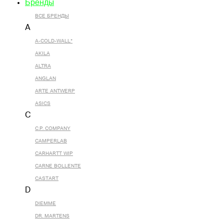
Бренды
ВСЕ БРЕНДЫ
A
A-COLD-WALL*
AKILA
ALTRA
ANGLAN
ARTE ANTWERP
ASICS
C
C.P. COMPANY
CAMPERLAB
CARHARTT WIP
CARNE BOLLENTE
CASTART
D
DIEMME
DR. MARTENS