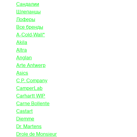
Сандалии
Шлепанцы
Лоферы
Все бренды
A-Cold-Wall*
Akila
Altra
Anglan
Arte Antwerp
Asics
C.P. Company
CamperLab
Carhartt WIP
Carne Bollente
Castart
Diemme
Dr. Martens
Drole de Monsieur