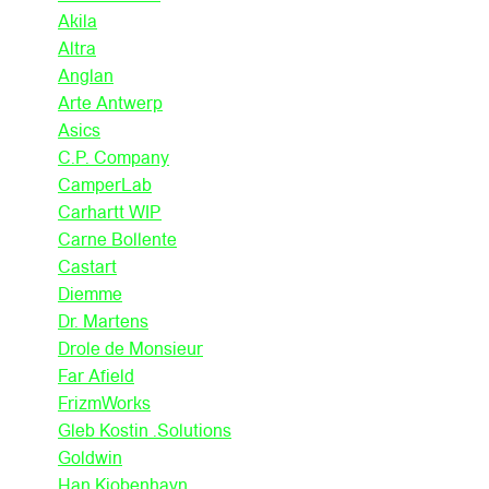
Akila
Altra
Anglan
Arte Antwerp
Asics
C.P. Company
CamperLab
Carhartt WIP
Carne Bollente
Castart
Diemme
Dr. Martens
Drole de Monsieur
Far Afield
FrizmWorks
Gleb Kostin .Solutions
Goldwin
Han Kjobenhavn