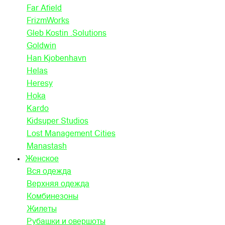
Far Afield
FrizmWorks
Gleb Kostin .Solutions
Goldwin
Han Kjobenhavn
Helas
Heresy
Hoka
Kardo
Kidsuper Studios
Lost Management Cities
Manastash
Женское
Вся одежда
Верхняя одежда
Комбинезоны
Жилеты
Рубашки и овершоты