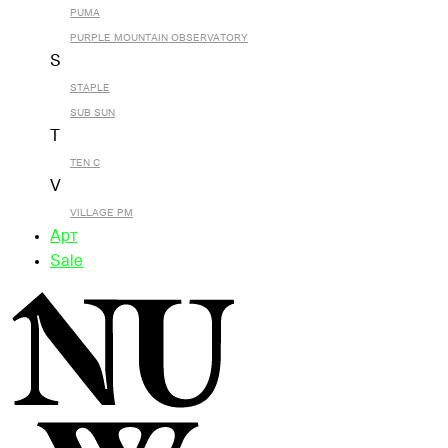
PUMA
PURPLE MOUNTAIN OBSERVATORY
S
STAPLE
SUB SUN
T
TEN C
V
VILLAGE PM
Арт
Sale