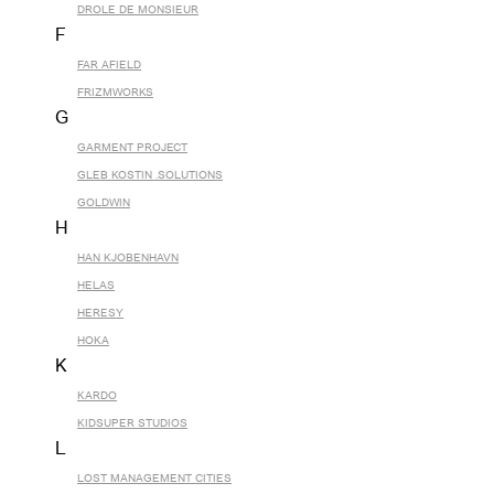
DROLE DE MONSIEUR
F
FAR AFIELD
FRIZMWORKS
G
GARMENT PROJECT
GLEB KOSTIN .SOLUTIONS
GOLDWIN
H
HAN KJOBENHAVN
HELAS
HERESY
HOKA
K
KARDO
KIDSUPER STUDIOS
L
LOST MANAGEMENT CITIES