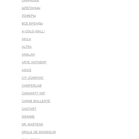
САНДАЛИИ
ШЛЕПАНЦЫ
ЛОФЕРЫ
ВСЕ БРЕНДЫ
A-COLD-WALL*
AKILA
ALTRA
ANGLAN
ARTE ANTWERP
ASICS
C.P. COMPANY
CAMPERLAB
CARHARTT WIP
CARNE BOLLENTE
CASTART
DIEMME
DR. MARTENS
DROLE DE MONSIEUR