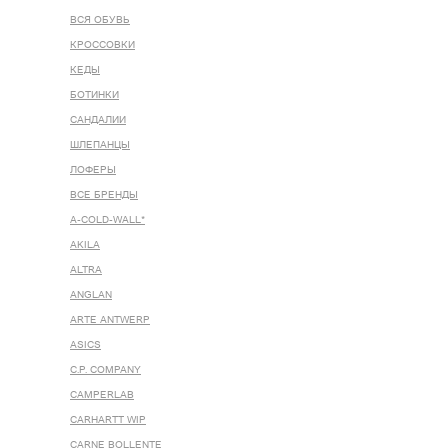
ВСЯ ОБУВЬ
КРОССОВКИ
КЕДЫ
БОТИНКИ
САНДАЛИИ
ШЛЕПАНЦЫ
ЛОФЕРЫ
ВСЕ БРЕНДЫ
A-COLD-WALL*
AKILA
ALTRA
ANGLAN
ARTE ANTWERP
ASICS
C.P. COMPANY
CAMPERLAB
CARHARTT WIP
CARNE BOLLENTE