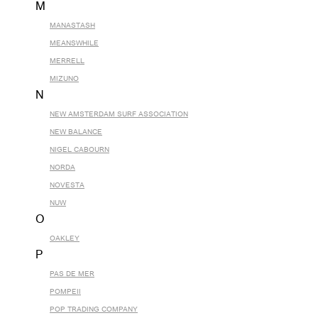
M
MANASTASH
MEANSWHILE
MERRELL
MIZUNO
N
NEW AMSTERDAM SURF ASSOCIATION
NEW BALANCE
NIGEL CABOURN
NORDA
NOVESTA
NUW
O
OAKLEY
P
PAS DE MER
POMPEII
POP TRADING COMPANY