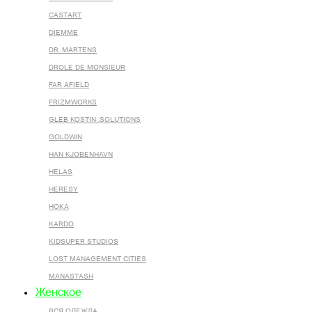
CASTART
DIEMME
DR. MARTENS
DROLE DE MONSIEUR
FAR AFIELD
FRIZMWORKS
GLEB KOSTIN .SOLUTIONS
GOLDWIN
HAN KJOBENHAVN
HELAS
HERESY
HOKA
KARDO
KIDSUPER STUDIOS
LOST MANAGEMENT CITIES
MANASTASH
Женское
ВСЯ ОДЕЖДА