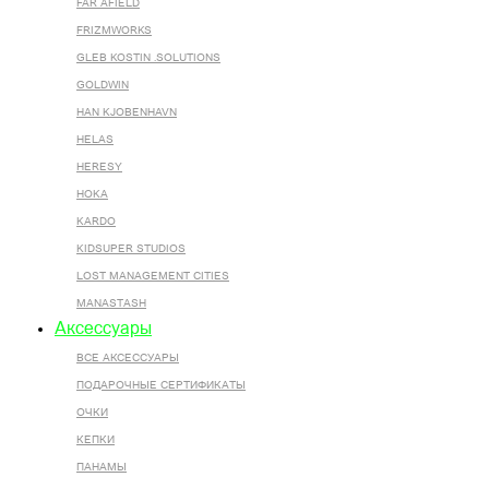
FAR AFIELD
FRIZMWORKS
GLEB KOSTIN .SOLUTIONS
GOLDWIN
HAN KJOBENHAVN
HELAS
HERESY
HOKA
KARDO
KIDSUPER STUDIOS
LOST MANAGEMENT CITIES
MANASTASH
Аксессуары
ВСЕ AКСЕССУАРЫ
ПОДАРОЧНЫЕ СЕРТИФИКАТЫ
ОЧКИ
КЕПКИ
ПАНАМЫ