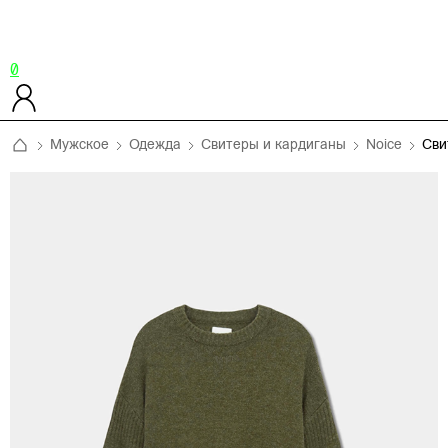
0
Мужское
Одежда
Свитеры и кардиганы
Noice
Сви