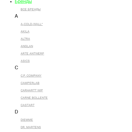
Бренды
ВСЕ БРЕНДЫ
A
A-COLD-WALL*
AKILA
ALTRA
ANGLAN
ARTE ANTWERP
ASICS
C
C.P. COMPANY
CAMPERLAB
CARHARTT WIP
CARNE BOLLENTE
CASTART
D
DIEMME
DR. MARTENS