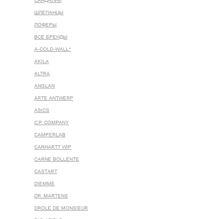
САНДАЛИИ
ШЛЕПАНЦЫ
ЛОФЕРЫ
ВСЕ БРЕНДЫ
A-COLD-WALL*
AKILA
ALTRA
ANGLAN
ARTE ANTWERP
ASICS
C.P. COMPANY
CAMPERLAB
CARHARTT WIP
CARNE BOLLENTE
CASTART
DIEMME
DR. MARTENS
DROLE DE MONSIEUR