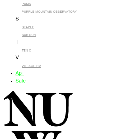
PUMA
PURPLE MOUNTAIN OBSERVATORY
S
STAPLE
SUB SUN
T
TEN C
V
VILLAGE PM
Арт
Sale