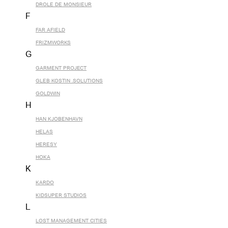
DROLE DE MONSIEUR
F
FAR AFIELD
FRIZMWORKS
G
GARMENT PROJECT
GLEB KOSTIN .SOLUTIONS
GOLDWIN
H
HAN KJOBENHAVN
HELAS
HERESY
HOKA
K
KARDO
KIDSUPER STUDIOS
L
LOST MANAGEMENT CITIES