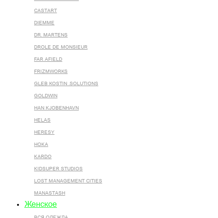
CASTART
DIEMME
DR. MARTENS
DROLE DE MONSIEUR
FAR AFIELD
FRIZMWORKS
GLEB KOSTIN .SOLUTIONS
GOLDWIN
HAN KJOBENHAVN
HELAS
HERESY
HOKA
KARDO
KIDSUPER STUDIOS
LOST MANAGEMENT CITIES
MANASTASH
Женское
ВСЯ ОДЕЖДА