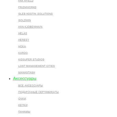
FAR AFIELD
FRIZMWORKS
GLEB KOSTIN .SOLUTIONS
GOLDWIN
HAN KJOBENHAVN
HELAS
HERESY
HOKA
KARDO
KIDSUPER STUDIOS
LOST MANAGEMENT CITIES
MANASTASH
Аксессуары
ВСЕ AКСЕССУАРЫ
ПОДАРОЧНЫЕ СЕРТИФИКАТЫ
ОЧКИ
КЕПКИ
ПАНАМЫ