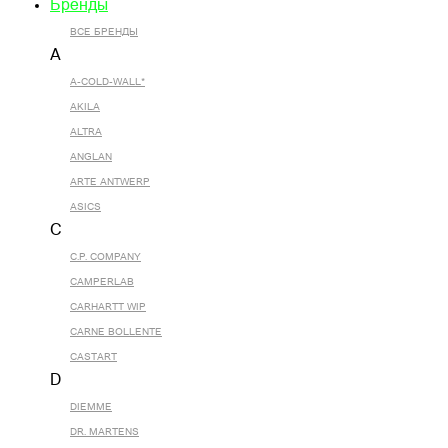
Бренды
ВСЕ БРЕНДЫ
A
A-COLD-WALL*
AKILA
ALTRA
ANGLAN
ARTE ANTWERP
ASICS
C
C.P. COMPANY
CAMPERLAB
CARHARTT WIP
CARNE BOLLENTE
CASTART
D
DIEMME
DR. MARTENS