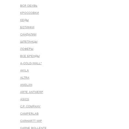
ВСЯ ОБУВЬ
КРОССОВКИ
КЕДЫ
БОТИНКИ
САНДАЛИИ
ШЛЕПАНЦЫ
ЛОФЕРЫ
ВСЕ БРЕНДЫ
A-COLD-WALL*
AKILA
ALTRA
ANGLAN
ARTE ANTWERP
ASICS
C.P. COMPANY
CAMPERLAB
CARHARTT WIP
CARNE BOLLENTE