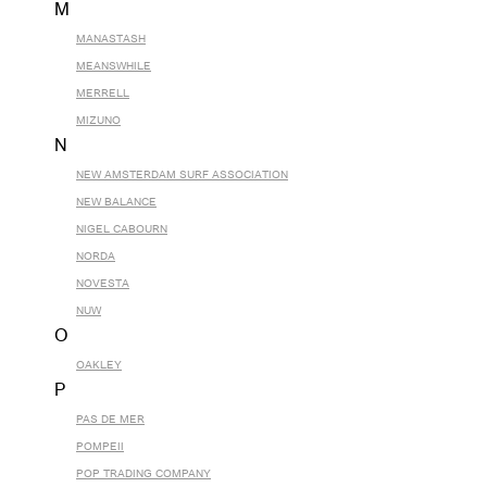
M
MANASTASH
MEANSWHILE
MERRELL
MIZUNO
N
NEW AMSTERDAM SURF ASSOCIATION
NEW BALANCE
NIGEL CABOURN
NORDA
NOVESTA
NUW
O
OAKLEY
P
PAS DE MER
POMPEII
POP TRADING COMPANY