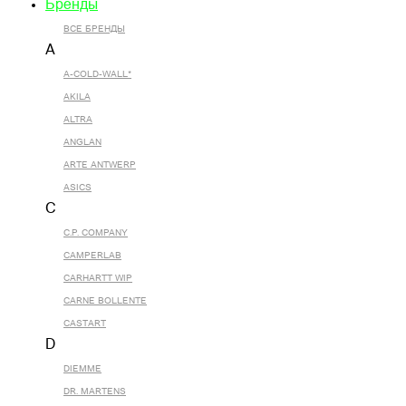
Бренды
ВСЕ БРЕНДЫ
A
A-COLD-WALL*
AKILA
ALTRA
ANGLAN
ARTE ANTWERP
ASICS
C
C.P. COMPANY
CAMPERLAB
CARHARTT WIP
CARNE BOLLENTE
CASTART
D
DIEMME
DR. MARTENS