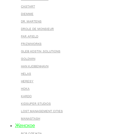
CASTART
DIEMME
DR. MARTENS
DROLE DE MONSIEUR
FAR AFIELD
FRIZMWORKS
GLEB KOSTIN .SOLUTIONS
GOLDWIN
HAN KJOBENHAVN
HELAS
HERESY
HOKA
KARDO
KIDSUPER STUDIOS
LOST MANAGEMENT CITIES
MANASTASH
Женское
ВСЯ ОДЕЖДА