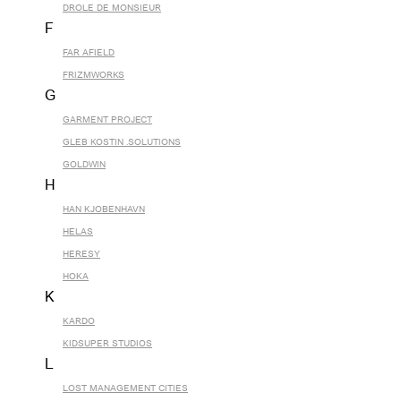
DROLE DE MONSIEUR
F
FAR AFIELD
FRIZMWORKS
G
GARMENT PROJECT
GLEB KOSTIN .SOLUTIONS
GOLDWIN
H
HAN KJOBENHAVN
HELAS
HERESY
HOKA
K
KARDO
KIDSUPER STUDIOS
L
LOST MANAGEMENT CITIES