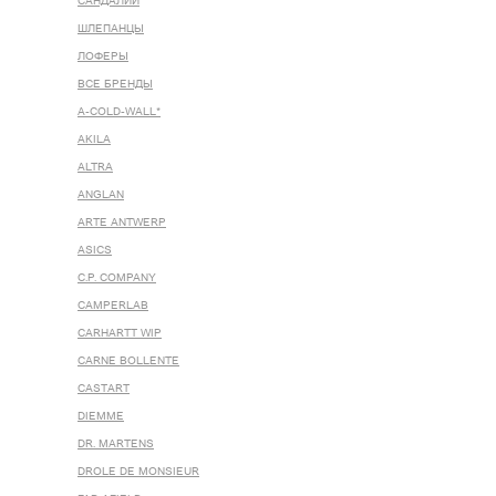
САНДАЛИИ
ШЛЕПАНЦЫ
ЛОФЕРЫ
ВСЕ БРЕНДЫ
A-COLD-WALL*
AKILA
ALTRA
ANGLAN
ARTE ANTWERP
ASICS
C.P. COMPANY
CAMPERLAB
CARHARTT WIP
CARNE BOLLENTE
CASTART
DIEMME
DR. MARTENS
DROLE DE MONSIEUR