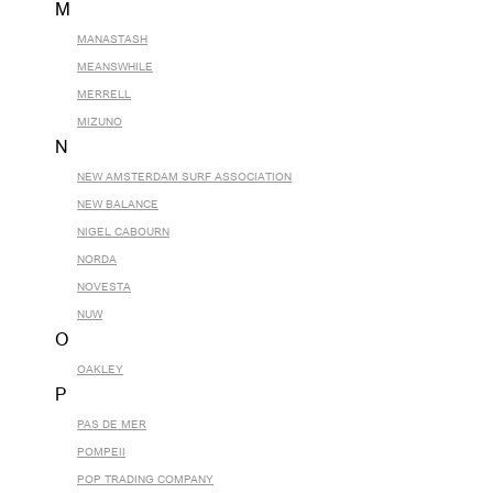
M
MANASTASH
MEANSWHILE
MERRELL
MIZUNO
N
NEW AMSTERDAM SURF ASSOCIATION
NEW BALANCE
NIGEL CABOURN
NORDA
NOVESTA
NUW
O
OAKLEY
P
PAS DE MER
POMPEII
POP TRADING COMPANY