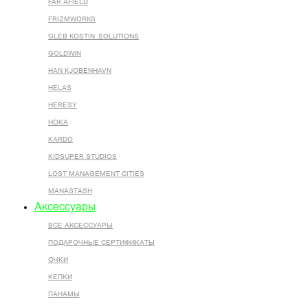
FAR AFIELD
FRIZMWORKS
GLEB KOSTIN .SOLUTIONS
GOLDWIN
HAN KJOBENHAVN
HELAS
HERESY
HOKA
KARDO
KIDSUPER STUDIOS
LOST MANAGEMENT CITIES
MANASTASH
Аксессуары
ВСЕ AКСЕССУАРЫ
ПОДАРОЧНЫЕ СЕРТИФИКАТЫ
ОЧКИ
КЕПКИ
ПАНАМЫ