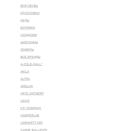
ВСЯ ОБУВЬ
КРОССОВКИ
КЕДЫ
БОТИНКИ
САНДАЛИИ
ШЛЕПАНЦЫ
ЛОФЕРЫ
ВСЕ БРЕНДЫ
A-COLD-WALL*
AKILA
ALTRA
ANGLAN
ARTE ANTWERP
ASICS
C.P. COMPANY
CAMPERLAB
CARHARTT WIP
CARNE BOLLENTE