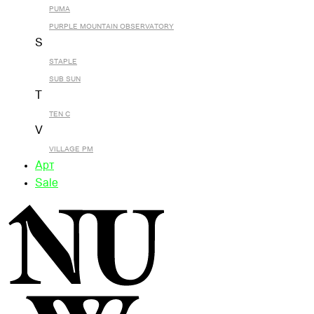
PUMA
PURPLE MOUNTAIN OBSERVATORY
S
STAPLE
SUB SUN
T
TEN C
V
VILLAGE PM
Арт
Sale