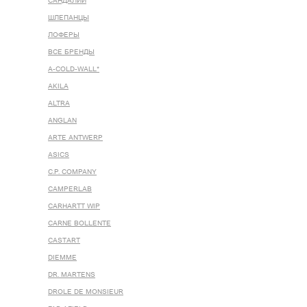
САНДАЛИИ
ШЛЕПАНЦЫ
ЛОФЕРЫ
ВСЕ БРЕНДЫ
A-COLD-WALL*
AKILA
ALTRA
ANGLAN
ARTE ANTWERP
ASICS
C.P. COMPANY
CAMPERLAB
CARHARTT WIP
CARNE BOLLENTE
CASTART
DIEMME
DR. MARTENS
DROLE DE MONSIEUR