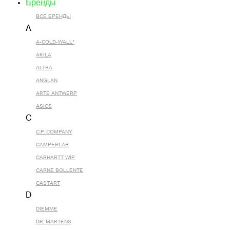
Бренды
ВСЕ БРЕНДЫ
A
A-COLD-WALL*
AKILA
ALTRA
ANGLAN
ARTE ANTWERP
ASICS
C
C.P. COMPANY
CAMPERLAB
CARHARTT WIP
CARNE BOLLENTE
CASTART
D
DIEMME
DR. MARTENS