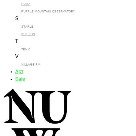
PUMA
PURPLE MOUNTAIN OBSERVATORY
S
STAPLE
SUB SUN
T
TEN C
V
VILLAGE PM
Арт
Sale