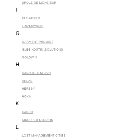
DROLE DE MONSIEUR
F
FAR AFIELD
FRIZMWORKS
G
GARMENT PROJECT
GLEB KOSTIN .SOLUTIONS
GOLDWIN
H
HAN KJOBENHAVN
HELAS
HERESY
HOKA
K
KARDO
KIDSUPER STUDIOS
L
LOST MANAGEMENT CITIES