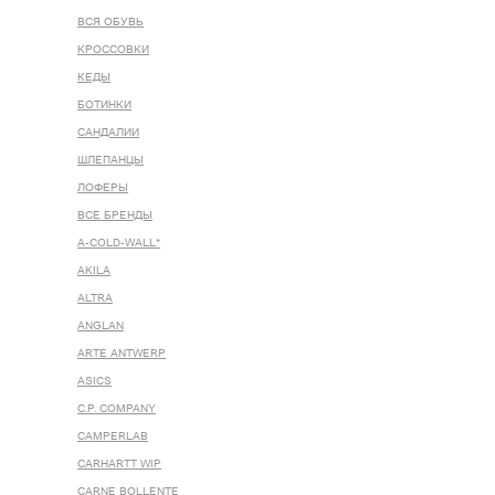
ВСЯ ОБУВЬ
КРОССОВКИ
КЕДЫ
БОТИНКИ
САНДАЛИИ
ШЛЕПАНЦЫ
ЛОФЕРЫ
ВСЕ БРЕНДЫ
A-COLD-WALL*
AKILA
ALTRA
ANGLAN
ARTE ANTWERP
ASICS
C.P. COMPANY
CAMPERLAB
CARHARTT WIP
CARNE BOLLENTE