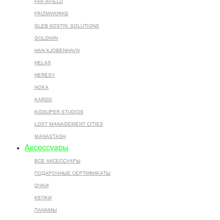
FAR AFIELD
FRIZMWORKS
GLEB KOSTIN .SOLUTIONS
GOLDWIN
HAN KJOBENHAVN
HELAS
HERESY
HOKA
KARDO
KIDSUPER STUDIOS
LOST MANAGEMENT CITIES
MANASTASH
Аксессуары
ВСЕ AКСЕССУАРЫ
ПОДАРОЧНЫЕ СЕРТИФИКАТЫ
ОЧКИ
КЕПКИ
ПАНАМЫ