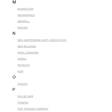
M
MANASTASH
MEANSWHILE
MERRELL
MIZUNO
N
NEW AMSTERDAM SURF ASSOCIATION
NEW BALANCE
NIGEL CABOURN
NORDA
NOVESTA
NUW
O
OAKLEY
P
PAS DE MER
POMPEII
POP TRADING COMPANY