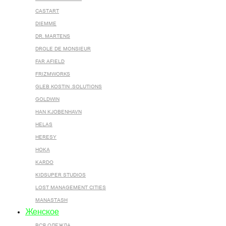
CASTART
DIEMME
DR. MARTENS
DROLE DE MONSIEUR
FAR AFIELD
FRIZMWORKS
GLEB KOSTIN .SOLUTIONS
GOLDWIN
HAN KJOBENHAVN
HELAS
HERESY
HOKA
KARDO
KIDSUPER STUDIOS
LOST MANAGEMENT CITIES
MANASTASH
Женское
ВСЯ ОДЕЖДА