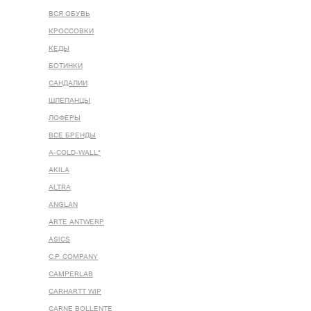
ВСЯ ОБУВЬ
КРОССОВКИ
КЕДЫ
БОТИНКИ
САНДАЛИИ
ШЛЕПАНЦЫ
ЛОФЕРЫ
ВСЕ БРЕНДЫ
A-COLD-WALL*
AKILA
ALTRA
ANGLAN
ARTE ANTWERP
ASICS
C.P. COMPANY
CAMPERLAB
CARHARTT WIP
CARNE BOLLENTE