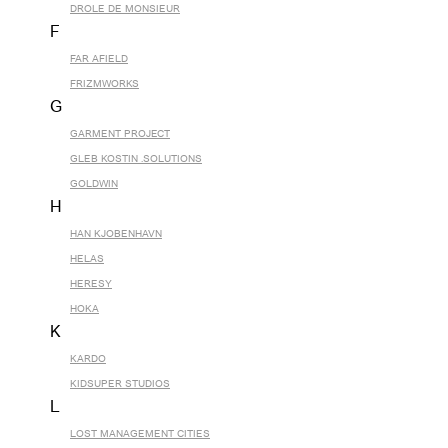
DROLE DE MONSIEUR
F
FAR AFIELD
FRIZMWORKS
G
GARMENT PROJECT
GLEB KOSTIN .SOLUTIONS
GOLDWIN
H
HAN KJOBENHAVN
HELAS
HERESY
HOKA
K
KARDO
KIDSUPER STUDIOS
L
LOST MANAGEMENT CITIES