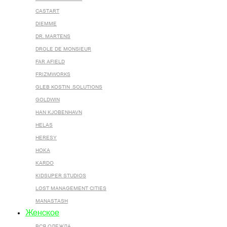
CASTART
DIEMME
DR. MARTENS
DROLE DE MONSIEUR
FAR AFIELD
FRIZMWORKS
GLEB KOSTIN .SOLUTIONS
GOLDWIN
HAN KJOBENHAVN
HELAS
HERESY
HOKA
KARDO
KIDSUPER STUDIOS
LOST MANAGEMENT CITIES
MANASTASH
Женское
ВСЯ ОДЕЖДА