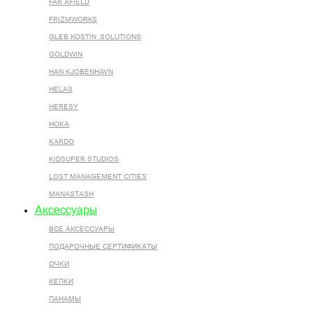
FAR AFIELD
FRIZMWORKS
GLEB KOSTIN .SOLUTIONS
GOLDWIN
HAN KJOBENHAVN
HELAS
HERESY
HOKA
KARDO
KIDSUPER STUDIOS
LOST MANAGEMENT CITIES
MANASTASH
Аксессуары
ВСЕ AКСЕССУАРЫ
ПОДАРОЧНЫЕ СЕРТИФИКАТЫ
ОЧКИ
КЕПКИ
ПАНАМЫ