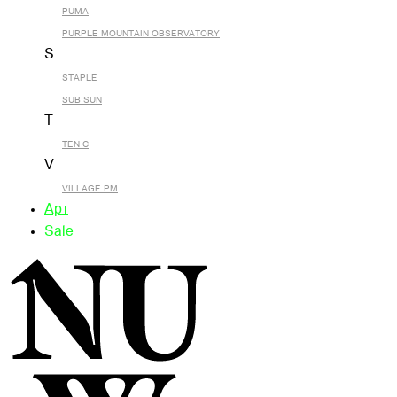
PUMA
PURPLE MOUNTAIN OBSERVATORY
S
STAPLE
SUB SUN
T
TEN C
V
VILLAGE PM
Арт
Sale