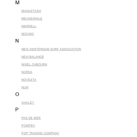
M
MANASTASH
MEANSWHILE
MERRELL
MIZUNO
N
NEW AMSTERDAM SURF ASSOCIATION
NEW BALANCE
NIGEL CABOURN
NORDA
NOVESTA
NUW
O
OAKLEY
P
PAS DE MER
POMPEII
POP TRADING COMPANY