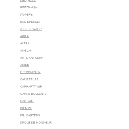
САНДАЛИИ
ШЛЕПАНЦЫ
ЛОФЕРЫ
ВСЕ БРЕНДЫ
A-COLD-WALL*
AKILA
ALTRA
ANGLAN
ARTE ANTWERP
ASICS
C.P. COMPANY
CAMPERLAB
CARHARTT WIP
CARNE BOLLENTE
CASTART
DIEMME
DR. MARTENS
DROLE DE MONSIEUR