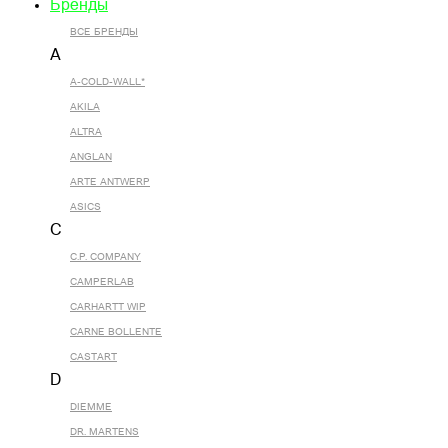
Бренды
ВСЕ БРЕНДЫ
A
A-COLD-WALL*
AKILA
ALTRA
ANGLAN
ARTE ANTWERP
ASICS
C
C.P. COMPANY
CAMPERLAB
CARHARTT WIP
CARNE BOLLENTE
CASTART
D
DIEMME
DR. MARTENS