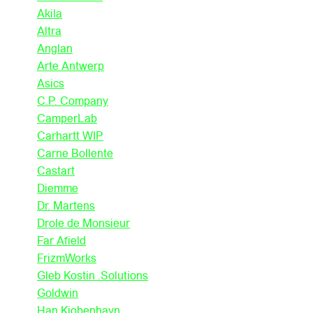
Akila
Altra
Anglan
Arte Antwerp
Asics
C.P. Company
CamperLab
Carhartt WIP
Carne Bollente
Castart
Diemme
Dr. Martens
Drole de Monsieur
Far Afield
FrizmWorks
Gleb Kostin .Solutions
Goldwin
Han Kjobenhavn