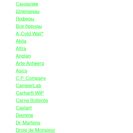
Сандалии
Шлепанцы
Лоферы
Все бренды
A-Cold-Wall*
Akila
Altra
Anglan
Arte Antwerp
Asics
C.P. Company
CamperLab
Carhartt WIP
Carne Bollente
Castart
Diemme
Dr. Martens
Drole de Monsieur