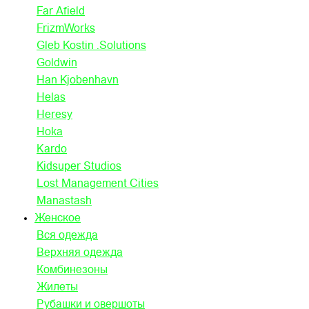
Far Afield
FrizmWorks
Gleb Kostin .Solutions
Goldwin
Han Kjobenhavn
Helas
Heresy
Hoka
Kardo
Kidsuper Studios
Lost Management Cities
Manastash
Женское
Вся одежда
Верхняя одежда
Комбинезоны
Жилеты
Рубашки и овершоты