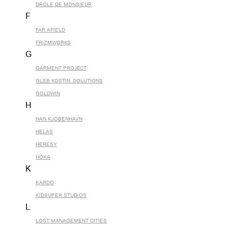
DROLE DE MONSIEUR
F
FAR AFIELD
FRIZMWORKS
G
GARMENT PROJECT
GLEB KOSTIN .SOLUTIONS
GOLDWIN
H
HAN KJOBENHAVN
HELAS
HERESY
HOKA
K
KARDO
KIDSUPER STUDIOS
L
LOST MANAGEMENT CITIES