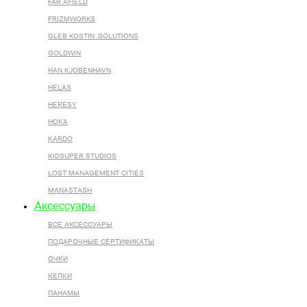
FAR AFIELD
FRIZMWORKS
GLEB KOSTIN .SOLUTIONS
GOLDWIN
HAN KJOBENHAVN
HELAS
HERESY
HOKA
KARDO
KIDSUPER STUDIOS
LOST MANAGEMENT CITIES
MANASTASH
Аксессуары
ВСЕ AКСЕССУАРЫ
ПОДАРОЧНЫЕ СЕРТИФИКАТЫ
ОЧКИ
КЕПКИ
ПАНАМЫ