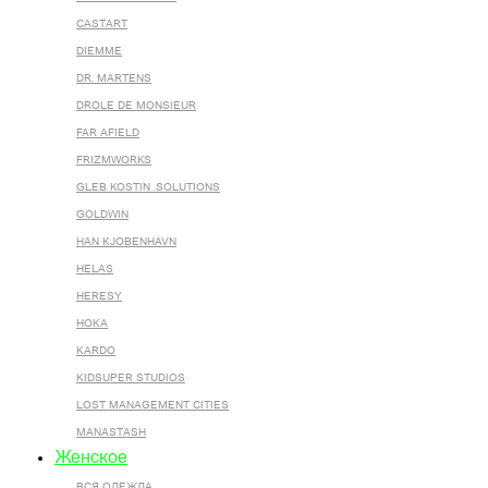
CASTART
DIEMME
DR. MARTENS
DROLE DE MONSIEUR
FAR AFIELD
FRIZMWORKS
GLEB KOSTIN .SOLUTIONS
GOLDWIN
HAN KJOBENHAVN
HELAS
HERESY
HOKA
KARDO
KIDSUPER STUDIOS
LOST MANAGEMENT CITIES
MANASTASH
Женское
ВСЯ ОДЕЖДА