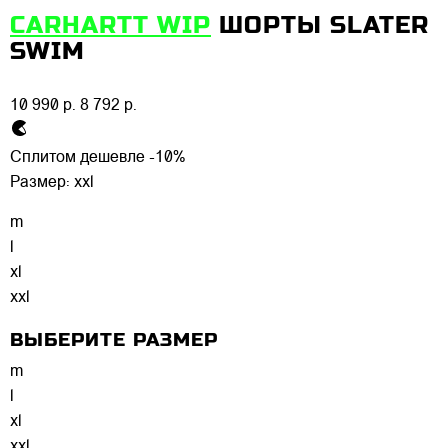
CARHARTT WIP
ШОРТЫ SLATER
SWIM
10 990 р.
8 792 р.
Сплитом дешевле -10%
Размер:
xxl
m
l
xl
xxl
ВЫБЕРИТЕ РАЗМЕР
m
l
xl
xxl