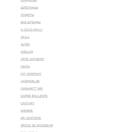
САНДАЛИИ
ШЛЕПАНЦЫ
ЛОФЕРЫ
ВСЕ БРЕНДЫ
A-COLD-WALL*
AKILA
ALTRA
ANGLAN
ARTE ANTWERP
ASICS
C.P. COMPANY
CAMPERLAB
CARHARTT WIP
CARNE BOLLENTE
CASTART
DIEMME
DR. MARTENS
DROLE DE MONSIEUR