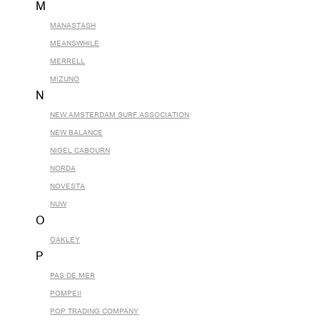
M
MANASTASH
MEANSWHILE
MERRELL
MIZUNO
N
NEW AMSTERDAM SURF ASSOCIATION
NEW BALANCE
NIGEL CABOURN
NORDA
NOVESTA
NUW
O
OAKLEY
P
PAS DE MER
POMPEII
POP TRADING COMPANY