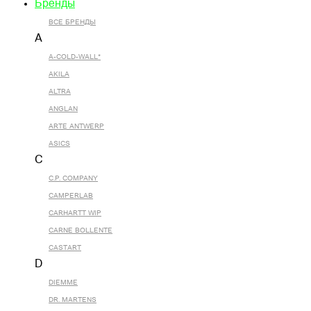
Бренды
ВСЕ БРЕНДЫ
A
A-COLD-WALL*
AKILA
ALTRA
ANGLAN
ARTE ANTWERP
ASICS
C
C.P. COMPANY
CAMPERLAB
CARHARTT WIP
CARNE BOLLENTE
CASTART
D
DIEMME
DR. MARTENS