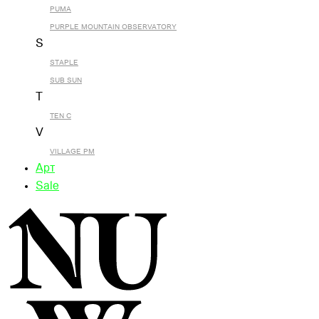
PUMA
PURPLE MOUNTAIN OBSERVATORY
S
STAPLE
SUB SUN
T
TEN C
V
VILLAGE PM
Арт
Sale