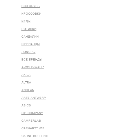
ВСЯ ОБУВЬ
КРОССОВКИ
КЕДЫ
БОТИНКИ
САНДАЛИИ
ШЛЕПАНЦЫ
ЛОФЕРЫ
ВСЕ БРЕНДЫ
A-COLD-WALL*
AKILA
ALTRA
ANGLAN
ARTE ANTWERP
ASICS
C.P. COMPANY
CAMPERLAB
CARHARTT WIP
CARNE BOLLENTE