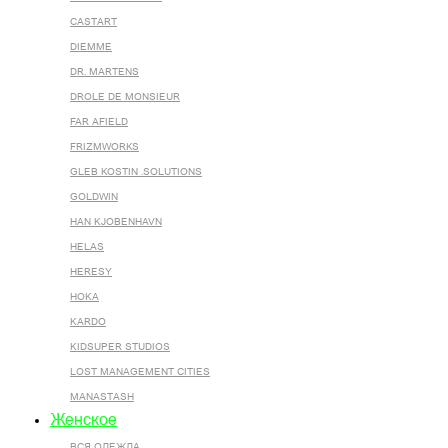
CASTART
DIEMME
DR. MARTENS
DROLE DE MONSIEUR
FAR AFIELD
FRIZMWORKS
GLEB KOSTIN .SOLUTIONS
GOLDWIN
HAN KJOBENHAVN
HELAS
HERESY
HOKA
KARDO
KIDSUPER STUDIOS
LOST MANAGEMENT CITIES
MANASTASH
Женское
ВСЯ ОДЕЖДА