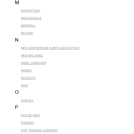
M
MANASTASH
MEANSWHILE
MERRELL
MIZUNO
N
NEW AMSTERDAM SURF ASSOCIATION
NEW BALANCE
NIGEL CABOURN
NORDA
NOVESTA
NUW
O
OAKLEY
P
PAS DE MER
POMPEII
POP TRADING COMPANY