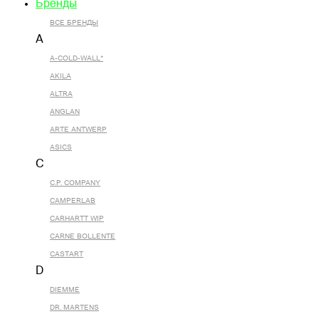
Бренды
ВСЕ БРЕНДЫ
A
A-COLD-WALL*
AKILA
ALTRA
ANGLAN
ARTE ANTWERP
ASICS
C
C.P. COMPANY
CAMPERLAB
CARHARTT WIP
CARNE BOLLENTE
CASTART
D
DIEMME
DR. MARTENS