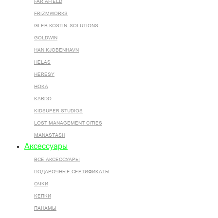
FAR AFIELD
FRIZMWORKS
GLEB KOSTIN .SOLUTIONS
GOLDWIN
HAN KJOBENHAVN
HELAS
HERESY
HOKA
KARDO
KIDSUPER STUDIOS
LOST MANAGEMENT CITIES
MANASTASH
Аксессуары
ВСЕ AКСЕССУАРЫ
ПОДАРОЧНЫЕ СЕРТИФИКАТЫ
ОЧКИ
КЕПКИ
ПАНАМЫ