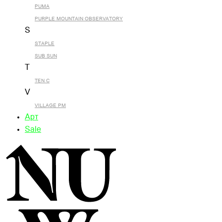
PUMA
PURPLE MOUNTAIN OBSERVATORY
S
STAPLE
SUB SUN
T
TEN C
V
VILLAGE PM
Арт
Sale