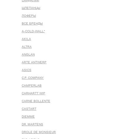
САНДАЛИИ
ШЛЕПАНЦЫ
ЛОФЕРЫ
ВСЕ БРЕНДЫ
A-COLD-WALL*
AKILA
ALTRA
ANGLAN
ARTE ANTWERP
ASICS
C.P. COMPANY
CAMPERLAB
CARHARTT WIP
CARNE BOLLENTE
CASTART
DIEMME
DR. MARTENS
DROLE DE MONSIEUR