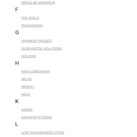
DROLE DE MONSIEUR
F
FAR AFIELD
FRIZMWORKS
G
GARMENT PROJECT
GLEB KOSTIN .SOLUTIONS
GOLDWIN
H
HAN KJOBENHAVN
HELAS
HERESY
HOKA
K
KARDO
KIDSUPER STUDIOS
L
LOST MANAGEMENT CITIES