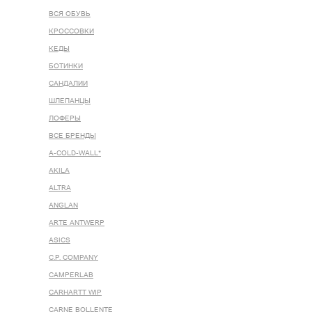
ВСЯ ОБУВЬ
КРОССОВКИ
КЕДЫ
БОТИНКИ
САНДАЛИИ
ШЛЕПАНЦЫ
ЛОФЕРЫ
ВСЕ БРЕНДЫ
A-COLD-WALL*
AKILA
ALTRA
ANGLAN
ARTE ANTWERP
ASICS
C.P. COMPANY
CAMPERLAB
CARHARTT WIP
CARNE BOLLENTE