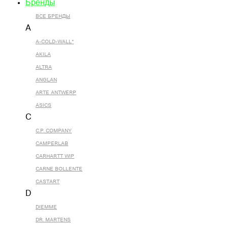
Бренды
ВСЕ БРЕНДЫ
A
A-COLD-WALL*
AKILA
ALTRA
ANGLAN
ARTE ANTWERP
ASICS
C
C.P. COMPANY
CAMPERLAB
CARHARTT WIP
CARNE BOLLENTE
CASTART
D
DIEMME
DR. MARTENS