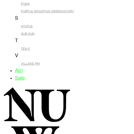
PUMA
PURPLE MOUNTAIN OBSERVATORY
S
STAPLE
SUB SUN
T
TEN C
V
VILLAGE PM
Арт
Sale