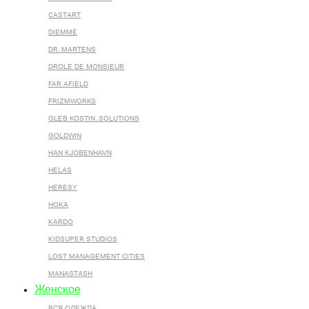
CASTART
DIEMME
DR. MARTENS
DROLE DE MONSIEUR
FAR AFIELD
FRIZMWORKS
GLEB KOSTIN .SOLUTIONS
GOLDWIN
HAN KJOBENHAVN
HELAS
HERESY
HOKA
KARDO
KIDSUPER STUDIOS
LOST MANAGEMENT CITIES
MANASTASH
Женское
ВСЯ ОДЕЖДА