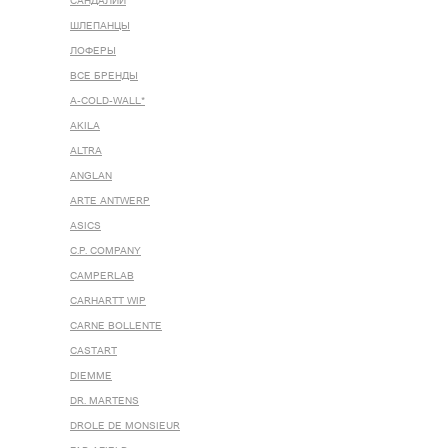
САНДАЛИИ
ШЛЕПАНЦЫ
ЛОФЕРЫ
ВСЕ БРЕНДЫ
A-COLD-WALL*
AKILA
ALTRA
ANGLAN
ARTE ANTWERP
ASICS
C.P. COMPANY
CAMPERLAB
CARHARTT WIP
CARNE BOLLENTE
CASTART
DIEMME
DR. MARTENS
DROLE DE MONSIEUR