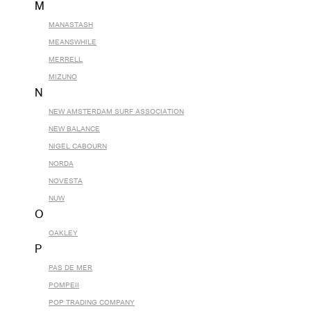
M
MANASTASH
MEANSWHILE
MERRELL
MIZUNO
N
NEW AMSTERDAM SURF ASSOCIATION
NEW BALANCE
NIGEL CABOURN
NORDA
NOVESTA
NUW
O
OAKLEY
P
PAS DE MER
POMPEII
POP TRADING COMPANY