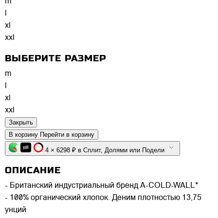
m
l
xl
xxl
ВЫБЕРИТЕ РАЗМЕР
m
l
xl
xxl
Закрыть
В корзину
Перейти в корзину
4 × 6298 ₽ в Сплит, Долями или Подели
ОПИСАНИЕ
- Британский индустриальный бренд A-COLD-WALL*
- 100% органический хлопок. Деним плотностью 13,75
унций