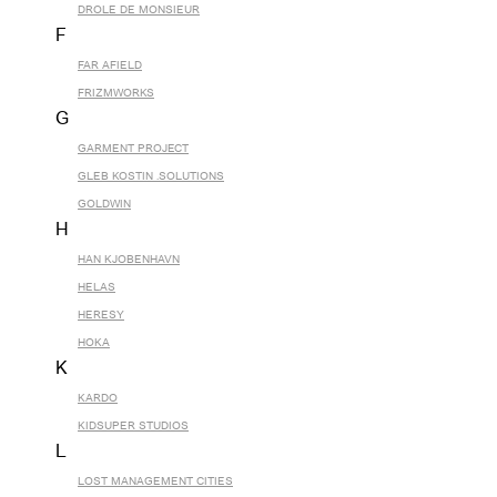
DROLE DE MONSIEUR
F
FAR AFIELD
FRIZMWORKS
G
GARMENT PROJECT
GLEB KOSTIN .SOLUTIONS
GOLDWIN
H
HAN KJOBENHAVN
HELAS
HERESY
HOKA
K
KARDO
KIDSUPER STUDIOS
L
LOST MANAGEMENT CITIES