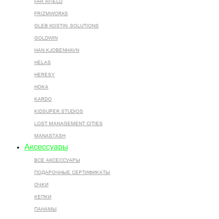
FAR AFIELD
FRIZMWORKS
GLEB KOSTIN .SOLUTIONS
GOLDWIN
HAN KJOBENHAVN
HELAS
HERESY
HOKA
KARDO
KIDSUPER STUDIOS
LOST MANAGEMENT CITIES
MANASTASH
Аксессуары
ВСЕ AКСЕССУАРЫ
ПОДАРОЧНЫЕ СЕРТИФИКАТЫ
ОЧКИ
КЕПКИ
ПАНАМЫ