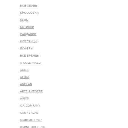
ВСЯ ОБУВЬ
КРОССОВКИ
КЕДЫ
БОТИНКИ
САНДАЛИИ
ШЛЕПАНЦЫ
ЛОФЕРЫ
ВСЕ БРЕНДЫ
A-COLD-WALL*
AKILA
ALTRA
ANGLAN
ARTE ANTWERP
ASICS
C.P. COMPANY
CAMPERLAB
CARHARTT WIP
CARNE BOLLENTE