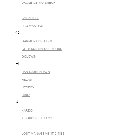
DROLE DE MONSIEUR
F
FAR AFIELD
FRIZMWORKS
G
GARMENT PROJECT
GLEB KOSTIN .SOLUTIONS
GOLDWIN
H
HAN KJOBENHAVN
HELAS
HERESY
HOKA
K
KARDO
KIDSUPER STUDIOS
L
LOST MANAGEMENT CITIES