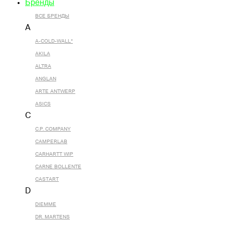
Бренды
ВСЕ БРЕНДЫ
A
A-COLD-WALL*
AKILA
ALTRA
ANGLAN
ARTE ANTWERP
ASICS
C
C.P. COMPANY
CAMPERLAB
CARHARTT WIP
CARNE BOLLENTE
CASTART
D
DIEMME
DR. MARTENS