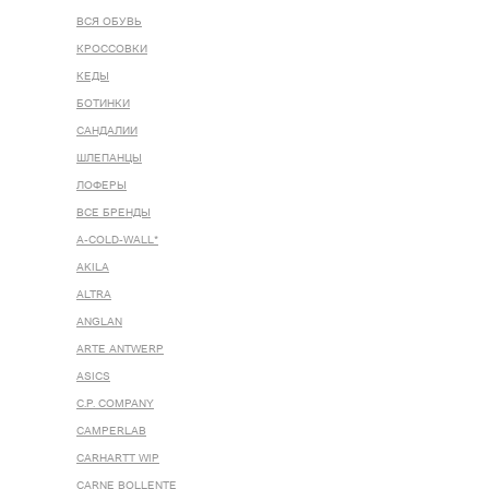
ВСЯ ОБУВЬ
КРОССОВКИ
КЕДЫ
БОТИНКИ
САНДАЛИИ
ШЛЕПАНЦЫ
ЛОФЕРЫ
ВСЕ БРЕНДЫ
A-COLD-WALL*
AKILA
ALTRA
ANGLAN
ARTE ANTWERP
ASICS
C.P. COMPANY
CAMPERLAB
CARHARTT WIP
CARNE BOLLENTE