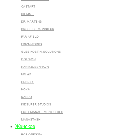
CASTART
DIEMME
DR. MARTENS
DROLE DE MONSIEUR
FAR AFIELD
FRIZMWORKS
GLEB KOSTIN .SOLUTIONS
GOLDWIN
HAN KJOBENHAVN
HELAS
HERESY
HOKA
KARDO
KIDSUPER STUDIOS
LOST MANAGEMENT CITIES
MANASTASH
Женское
ВСЯ ОДЕЖДА