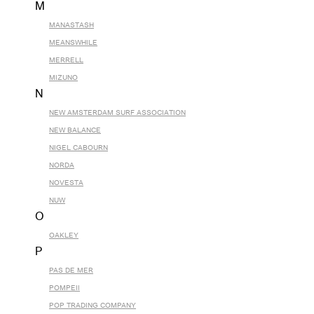
M
MANASTASH
MEANSWHILE
MERRELL
MIZUNO
N
NEW AMSTERDAM SURF ASSOCIATION
NEW BALANCE
NIGEL CABOURN
NORDA
NOVESTA
NUW
O
OAKLEY
P
PAS DE MER
POMPEII
POP TRADING COMPANY