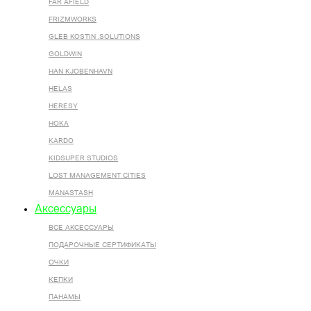
FAR AFIELD
FRIZMWORKS
GLEB KOSTIN .SOLUTIONS
GOLDWIN
HAN KJOBENHAVN
HELAS
HERESY
HOKA
KARDO
KIDSUPER STUDIOS
LOST MANAGEMENT CITIES
MANASTASH
Аксессуары
ВСЕ AКСЕССУАРЫ
ПОДАРОЧНЫЕ СЕРТИФИКАТЫ
ОЧКИ
КЕПКИ
ПАНАМЫ