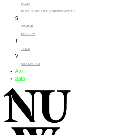
PUMA
PURPLE MOUNTAIN OBSERVATORY
S
STAPLE
SUB SUN
T
TEN C
V
VILLAGE PM
Арт
Sale