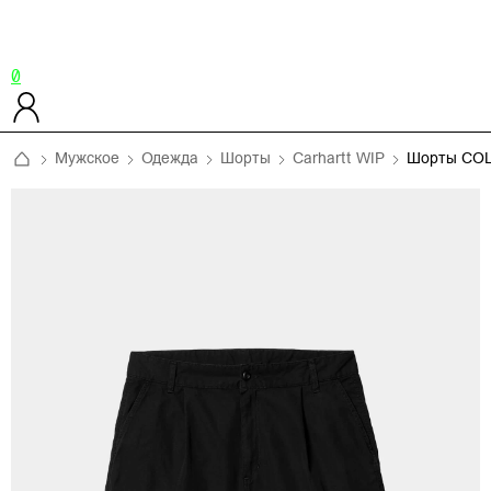
0
Мужское
Одежда
Шорты
Carhartt WIP
Шорты CO