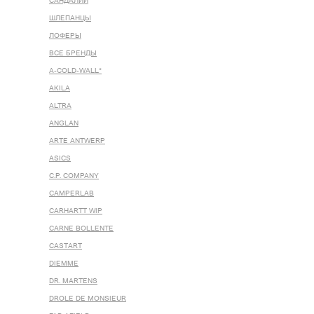
САНДАЛИИ
ШЛЕПАНЦЫ
ЛОФЕРЫ
ВСЕ БРЕНДЫ
A-COLD-WALL*
AKILA
ALTRA
ANGLAN
ARTE ANTWERP
ASICS
C.P. COMPANY
CAMPERLAB
CARHARTT WIP
CARNE BOLLENTE
CASTART
DIEMME
DR. MARTENS
DROLE DE MONSIEUR