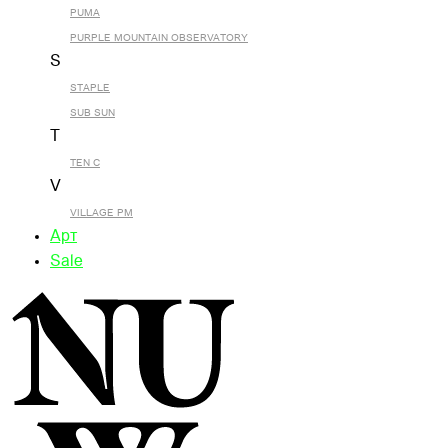
PUMA
PURPLE MOUNTAIN OBSERVATORY
S
STAPLE
SUB SUN
T
TEN C
V
VILLAGE PM
Арт
Sale