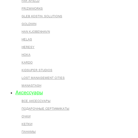
FAR AFIELD
FRIZMWORKS
GLEB KOSTIN .SOLUTIONS
GOLDWIN
HAN KJOBENHAVN
HELAS
HERESY
HOKA
KARDO
KIDSUPER STUDIOS
LOST MANAGEMENT CITIES
MANASTASH
Аксессуары
ВСЕ AКСЕССУАРЫ
ПОДАРОЧНЫЕ СЕРТИФИКАТЫ
ОЧКИ
КЕПКИ
ПАНАМЫ