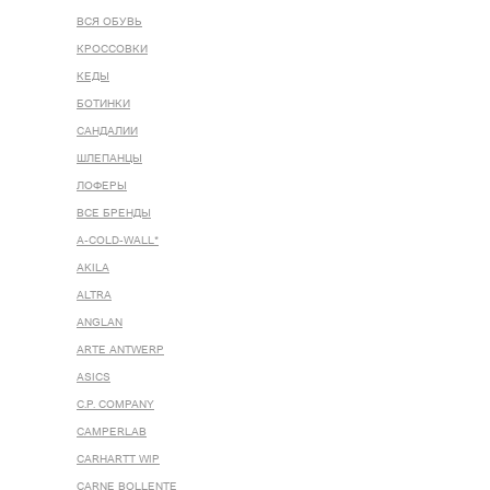
ВСЯ ОБУВЬ
КРОССОВКИ
КЕДЫ
БОТИНКИ
САНДАЛИИ
ШЛЕПАНЦЫ
ЛОФЕРЫ
ВСЕ БРЕНДЫ
A-COLD-WALL*
AKILA
ALTRA
ANGLAN
ARTE ANTWERP
ASICS
C.P. COMPANY
CAMPERLAB
CARHARTT WIP
CARNE BOLLENTE