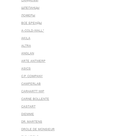
САНДАЛИИ
ШЛЕПАНЦЫ
ЛОФЕРЫ
ВСЕ БРЕНДЫ
A-COLD-WALL*
AKILA
ALTRA
ANGLAN
ARTE ANTWERP
ASICS
C.P. COMPANY
CAMPERLAB
CARHARTT WIP
CARNE BOLLENTE
CASTART
DIEMME
DR. MARTENS
DROLE DE MONSIEUR