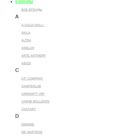
Бренды
ВСЕ БРЕНДЫ
A
A-COLD-WALL*
AKILA
ALTRA
ANGLAN
ARTE ANTWERP
ASICS
C
C.P. COMPANY
CAMPERLAB
CARHARTT WIP
CARNE BOLLENTE
CASTART
D
DIEMME
DR. MARTENS