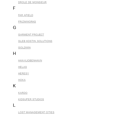
DROLE DE MONSIEUR
F
FAR AFIELD
FRIZMWORKS
G
GARMENT PROJECT
GLEB KOSTIN .SOLUTIONS
GOLDWIN
H
HAN KJOBENHAVN
HELAS
HERESY
HOKA
K
KARDO
KIDSUPER STUDIOS
L
LOST MANAGEMENT CITIES