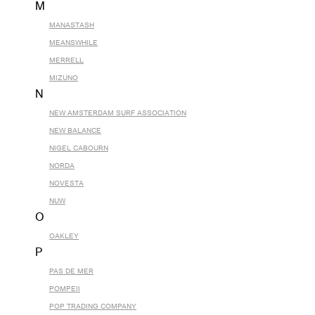
M
MANASTASH
MEANSWHILE
MERRELL
MIZUNO
N
NEW AMSTERDAM SURF ASSOCIATION
NEW BALANCE
NIGEL CABOURN
NORDA
NOVESTA
NUW
O
OAKLEY
P
PAS DE MER
POMPEII
POP TRADING COMPANY