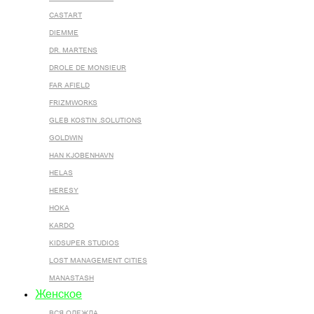
CASTART
DIEMME
DR. MARTENS
DROLE DE MONSIEUR
FAR AFIELD
FRIZMWORKS
GLEB KOSTIN .SOLUTIONS
GOLDWIN
HAN KJOBENHAVN
HELAS
HERESY
HOKA
KARDO
KIDSUPER STUDIOS
LOST MANAGEMENT CITIES
MANASTASH
Женское
ВСЯ ОДЕЖДА