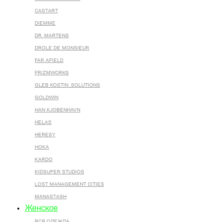
CASTART
DIEMME
DR. MARTENS
DROLE DE MONSIEUR
FAR AFIELD
FRIZMWORKS
GLEB KOSTIN .SOLUTIONS
GOLDWIN
HAN KJOBENHAVN
HELAS
HERESY
HOKA
KARDO
KIDSUPER STUDIOS
LOST MANAGEMENT CITIES
MANASTASH
Женское
ВСЯ ОДЕЖДА