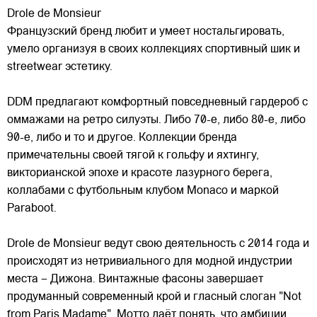
Drole de Monsieur
Французский бренд любит и умеет ностальгировать,
умело организуя в своих коллекциях спортивный шик и
streetwear эстетику.
DDM предлагают комфортный повседневный гардероб с
оммажами на ретро силуэты. Либо 70-е, либо 80-е, либо
90-е, либо и то и другое. Коллекции бренда
примечательны
своей тягой к гольфу и яхтингу,
викторианской эпохе и красоте лазурного берега,
коллабами с футбольным клубом Monaco и маркой
Paraboot.
Drole de Monsieur ведут свою деятельность с 2014 года и
происходят из нетривиального для модной индустрии
места – Дижона. Винтажные фасоны завершает
продуманный современный крой и гласный слоган "Not
from Paris Madame". Мотто даёт понять, что амбиции,