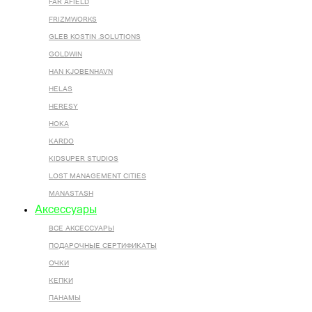
FAR AFIELD
FRIZMWORKS
GLEB KOSTIN .SOLUTIONS
GOLDWIN
HAN KJOBENHAVN
HELAS
HERESY
HOKA
KARDO
KIDSUPER STUDIOS
LOST MANAGEMENT CITIES
MANASTASH
Аксессуары
ВСЕ AКСЕССУАРЫ
ПОДАРОЧНЫЕ СЕРТИФИКАТЫ
ОЧКИ
КЕПКИ
ПАНАМЫ