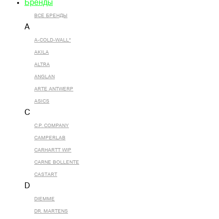
Бренды
ВСЕ БРЕНДЫ
A
A-COLD-WALL*
AKILA
ALTRA
ANGLAN
ARTE ANTWERP
ASICS
C
C.P. COMPANY
CAMPERLAB
CARHARTT WIP
CARNE BOLLENTE
CASTART
D
DIEMME
DR. MARTENS