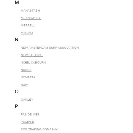
M
MANASTASH
MEANSWHILE
MERRELL
MIZUNO
N
NEW AMSTERDAM SURF ASSOCIATION
NEW BALANCE
NIGEL CABOURN
NORDA
NOVESTA
NUW
O
OAKLEY
P
PAS DE MER
POMPEII
POP TRADING COMPANY