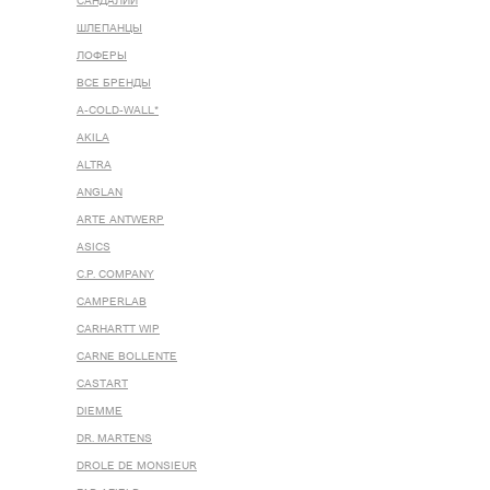
САНДАЛИИ
ШЛЕПАНЦЫ
ЛОФЕРЫ
ВСЕ БРЕНДЫ
A-COLD-WALL*
AKILA
ALTRA
ANGLAN
ARTE ANTWERP
ASICS
C.P. COMPANY
CAMPERLAB
CARHARTT WIP
CARNE BOLLENTE
CASTART
DIEMME
DR. MARTENS
DROLE DE MONSIEUR