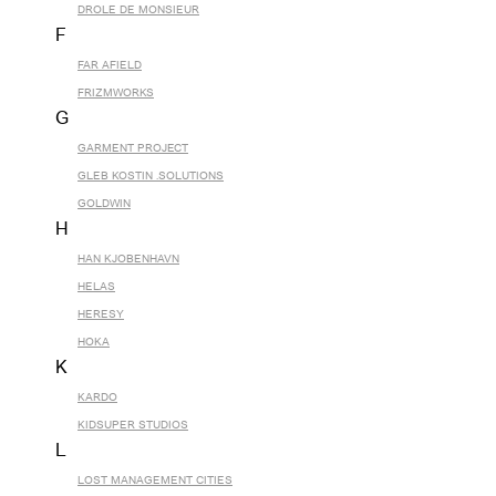
DROLE DE MONSIEUR
F
FAR AFIELD
FRIZMWORKS
G
GARMENT PROJECT
GLEB KOSTIN .SOLUTIONS
GOLDWIN
H
HAN KJOBENHAVN
HELAS
HERESY
HOKA
K
KARDO
KIDSUPER STUDIOS
L
LOST MANAGEMENT CITIES