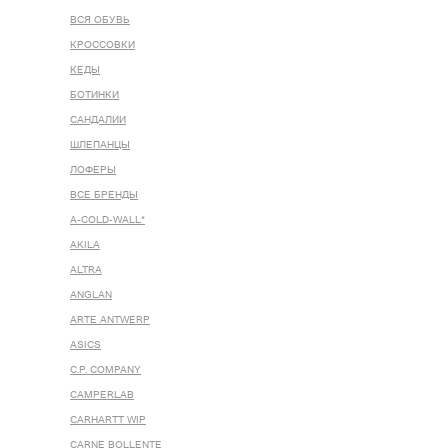
ВСЯ ОБУВЬ
КРОССОВКИ
КЕДЫ
БОТИНКИ
САНДАЛИИ
ШЛЕПАНЦЫ
ЛОФЕРЫ
ВСЕ БРЕНДЫ
A-COLD-WALL*
AKILA
ALTRA
ANGLAN
ARTE ANTWERP
ASICS
C.P. COMPANY
CAMPERLAB
CARHARTT WIP
CARNE BOLLENTE