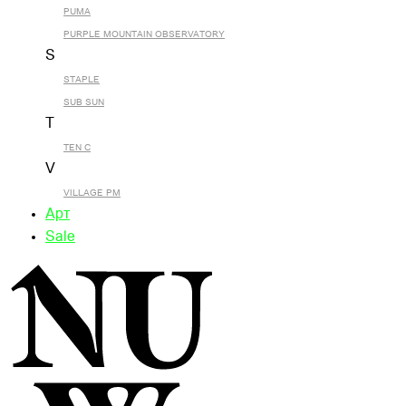
PUMA
PURPLE MOUNTAIN OBSERVATORY
S
STAPLE
SUB SUN
T
TEN C
V
VILLAGE PM
Арт
Sale