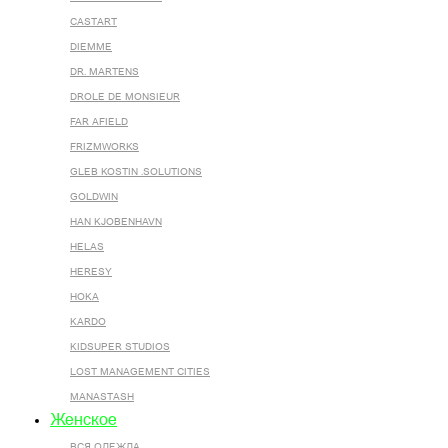
CASTART
DIEMME
DR. MARTENS
DROLE DE MONSIEUR
FAR AFIELD
FRIZMWORKS
GLEB KOSTIN .SOLUTIONS
GOLDWIN
HAN KJOBENHAVN
HELAS
HERESY
HOKA
KARDO
KIDSUPER STUDIOS
LOST MANAGEMENT CITIES
MANASTASH
Женское
ВСЯ ОДЕЖДА