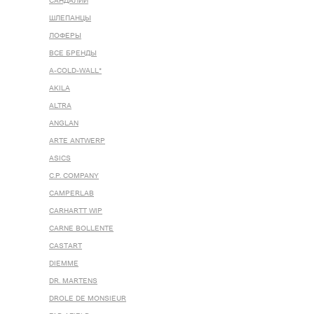
САНДАЛИИ
ШЛЕПАНЦЫ
ЛОФЕРЫ
ВСЕ БРЕНДЫ
A-COLD-WALL*
AKILA
ALTRA
ANGLAN
ARTE ANTWERP
ASICS
C.P. COMPANY
CAMPERLAB
CARHARTT WIP
CARNE BOLLENTE
CASTART
DIEMME
DR. MARTENS
DROLE DE MONSIEUR