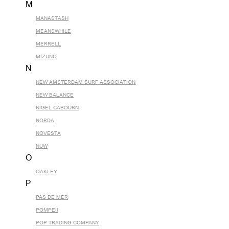
M
MANASTASH
MEANSWHILE
MERRELL
MIZUNO
N
NEW AMSTERDAM SURF ASSOCIATION
NEW BALANCE
NIGEL CABOURN
NORDA
NOVESTA
NUW
O
OAKLEY
P
PAS DE MER
POMPEII
POP TRADING COMPANY