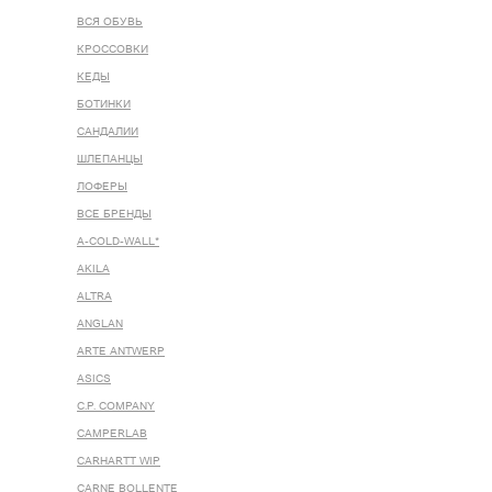
ВСЯ ОБУВЬ
КРОССОВКИ
КЕДЫ
БОТИНКИ
САНДАЛИИ
ШЛЕПАНЦЫ
ЛОФЕРЫ
ВСЕ БРЕНДЫ
A-COLD-WALL*
AKILA
ALTRA
ANGLAN
ARTE ANTWERP
ASICS
C.P. COMPANY
CAMPERLAB
CARHARTT WIP
CARNE BOLLENTE