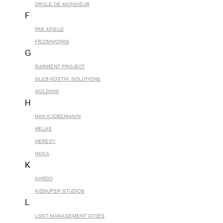
DROLE DE MONSIEUR
F
FAR AFIELD
FRIZMWORKS
G
GARMENT PROJECT
GLEB KOSTIN .SOLUTIONS
GOLDWIN
H
HAN KJOBENHAVN
HELAS
HERESY
HOKA
K
KARDO
KIDSUPER STUDIOS
L
LOST MANAGEMENT CITIES