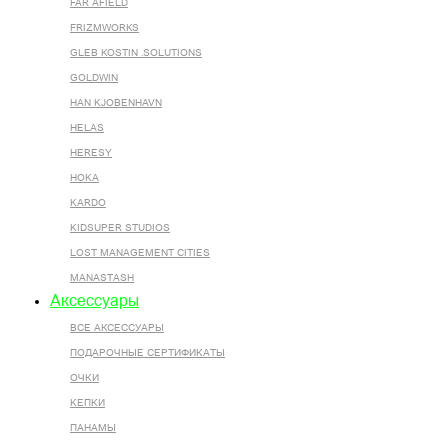
FAR AFIELD
FRIZMWORKS
GLEB KOSTIN .SOLUTIONS
GOLDWIN
HAN KJOBENHAVN
HELAS
HERESY
HOKA
KARDO
KIDSUPER STUDIOS
LOST MANAGEMENT CITIES
MANASTASH
Аксессуары
ВСЕ AКСЕССУАРЫ
ПОДАРОЧНЫЕ СЕРТИФИКАТЫ
ОЧКИ
КЕПКИ
ПАНАМЫ