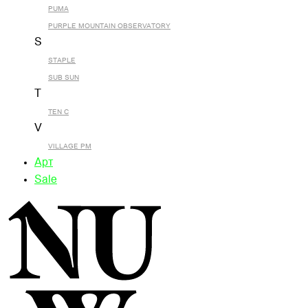
PUMA
PURPLE MOUNTAIN OBSERVATORY
S
STAPLE
SUB SUN
T
TEN C
V
VILLAGE PM
Арт
Sale