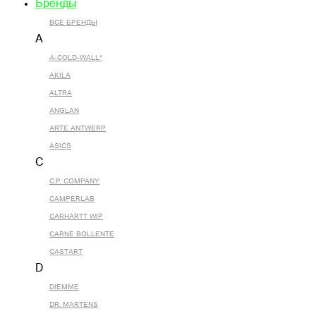
Бренды
ВСЕ БРЕНДЫ
A
A-COLD-WALL*
AKILA
ALTRA
ANGLAN
ARTE ANTWERP
ASICS
C
C.P. COMPANY
CAMPERLAB
CARHARTT WIP
CARNE BOLLENTE
CASTART
D
DIEMME
DR. MARTENS