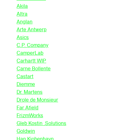
Akila
Altra
Anglan
Arte Antwerp
Asics
C.P. Company
CamperLab
Carhartt WIP
Carne Bollente
Castart
Diemme
Dr. Martens
Drole de Monsieur
Far Afield
FrizmWorks
Gleb Kostin .Solutions
Goldwin
Han Kjobenhavn