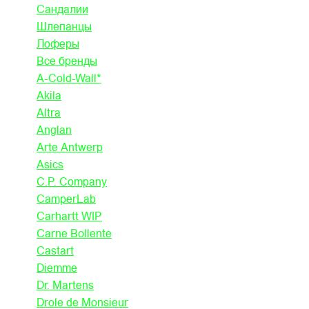
Сандалии
Шлепанцы
Лоферы
Все бренды
A-Cold-Wall*
Akila
Altra
Anglan
Arte Antwerp
Asics
C.P. Company
CamperLab
Carhartt WIP
Carne Bollente
Castart
Diemme
Dr. Martens
Drole de Monsieur