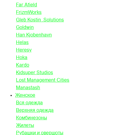
Far Afield
FrizmWorks
Gleb Kostin .Solutions
Goldwin
Han Kjobenhavn
Helas
Heresy
Hoka
Kardo
Kidsuper Studios
Lost Management Cities
Manastash
Женское
Вся одежда
Верхняя одежда
Комбинезоны
Жилеты
Рубашки и овершоты