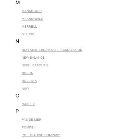
M
MANASTASH
MEANSWHILE
MERRELL
MIZUNO
N
NEW AMSTERDAM SURF ASSOCIATION
NEW BALANCE
NIGEL CABOURN
NORDA
NOVESTA
NUW
O
OAKLEY
P
PAS DE MER
POMPEII
POP TRADING COMPANY