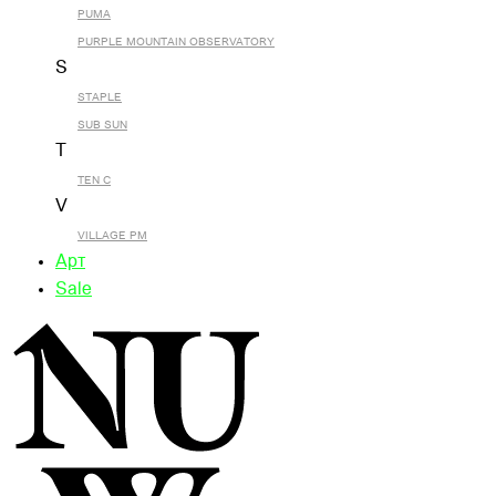
PUMA
PURPLE MOUNTAIN OBSERVATORY
S
STAPLE
SUB SUN
T
TEN C
V
VILLAGE PM
Арт
Sale