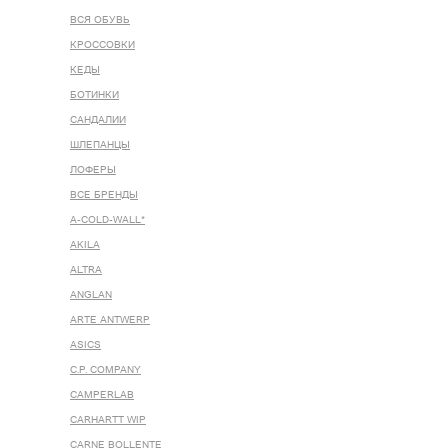
ВСЯ ОБУВЬ
КРОССОВКИ
КЕДЫ
БОТИНКИ
САНДАЛИИ
ШЛЕПАНЦЫ
ЛОФЕРЫ
ВСЕ БРЕНДЫ
A-COLD-WALL*
AKILA
ALTRA
ANGLAN
ARTE ANTWERP
ASICS
C.P. COMPANY
CAMPERLAB
CARHARTT WIP
CARNE BOLLENTE