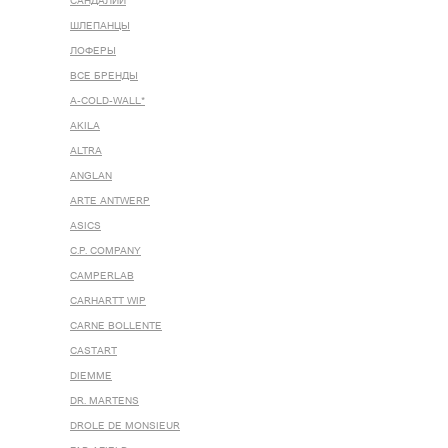
САНДАЛИИ
ШЛЕПАНЦЫ
ЛОФЕРЫ
ВСЕ БРЕНДЫ
A-COLD-WALL*
AKILA
ALTRA
ANGLAN
ARTE ANTWERP
ASICS
C.P. COMPANY
CAMPERLAB
CARHARTT WIP
CARNE BOLLENTE
CASTART
DIEMME
DR. MARTENS
DROLE DE MONSIEUR