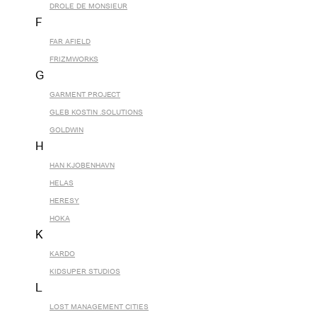
DROLE DE MONSIEUR
F
FAR AFIELD
FRIZMWORKS
G
GARMENT PROJECT
GLEB KOSTIN .SOLUTIONS
GOLDWIN
H
HAN KJOBENHAVN
HELAS
HERESY
HOKA
K
KARDO
KIDSUPER STUDIOS
L
LOST MANAGEMENT CITIES