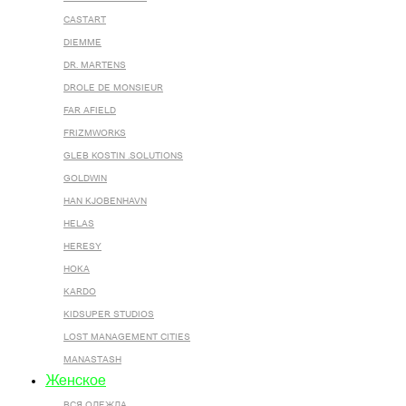
CASTART
DIEMME
DR. MARTENS
DROLE DE MONSIEUR
FAR AFIELD
FRIZMWORKS
GLEB KOSTIN .SOLUTIONS
GOLDWIN
HAN KJOBENHAVN
HELAS
HERESY
HOKA
KARDO
KIDSUPER STUDIOS
LOST MANAGEMENT CITIES
MANASTASH
Женское
ВСЯ ОДЕЖДА