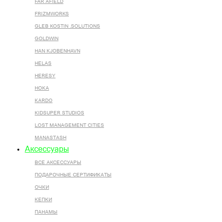
FAR AFIELD
FRIZMWORKS
GLEB KOSTIN .SOLUTIONS
GOLDWIN
HAN KJOBENHAVN
HELAS
HERESY
HOKA
KARDO
KIDSUPER STUDIOS
LOST MANAGEMENT CITIES
MANASTASH
Аксессуары
ВСЕ AКСЕССУАРЫ
ПОДАРОЧНЫЕ СЕРТИФИКАТЫ
ОЧКИ
КЕПКИ
ПАНАМЫ