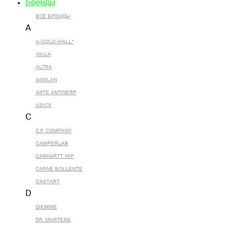
Бренды
ВСЕ БРЕНДЫ
A
A-COLD-WALL*
AKILA
ALTRA
ANGLAN
ARTE ANTWERP
ASICS
C
C.P. COMPANY
CAMPERLAB
CARHARTT WIP
CARNE BOLLENTE
CASTART
D
DIEMME
DR. MARTENS