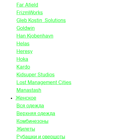
Far Afield
FrizmWorks
Gleb Kostin .Solutions
Goldwin
Han Kjobenhavn
Helas
Heresy
Hoka
Kardo
Kidsuper Studios
Lost Management Cities
Manastash
Женское
Вся одежда
Верхняя одежда
Комбинезоны
Жилеты
Рубашки и овершоты