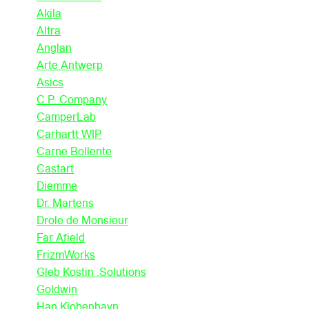
Akila
Altra
Anglan
Arte Antwerp
Asics
C.P. Company
CamperLab
Carhartt WIP
Carne Bollente
Castart
Diemme
Dr. Martens
Drole de Monsieur
Far Afield
FrizmWorks
Gleb Kostin .Solutions
Goldwin
Han Kjobenhavn