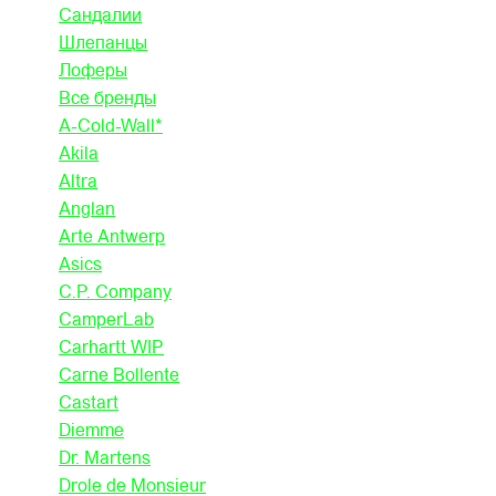
Сандалии
Шлепанцы
Лоферы
Все бренды
A-Cold-Wall*
Akila
Altra
Anglan
Arte Antwerp
Asics
C.P. Company
CamperLab
Carhartt WIP
Carne Bollente
Castart
Diemme
Dr. Martens
Drole de Monsieur