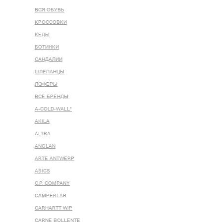
ВСЯ ОБУВЬ
КРОССОВКИ
КЕДЫ
БОТИНКИ
САНДАЛИИ
ШЛЕПАНЦЫ
ЛОФЕРЫ
ВСЕ БРЕНДЫ
A-COLD-WALL*
AKILA
ALTRA
ANGLAN
ARTE ANTWERP
ASICS
C.P. COMPANY
CAMPERLAB
CARHARTT WIP
CARNE BOLLENTE