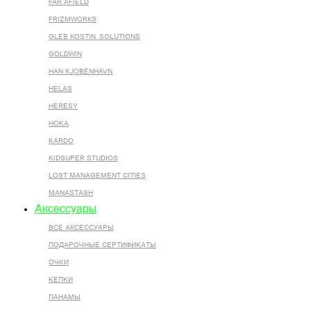
FAR AFIELD
FRIZMWORKS
GLEB KOSTIN .SOLUTIONS
GOLDWIN
HAN KJOBENHAVN
HELAS
HERESY
HOKA
KARDO
KIDSUPER STUDIOS
LOST MANAGEMENT CITIES
MANASTASH
Аксессуары
ВСЕ AКСЕССУАРЫ
ПОДАРОЧНЫЕ СЕРТИФИКАТЫ
ОЧКИ
КЕПКИ
ПАНАМЫ