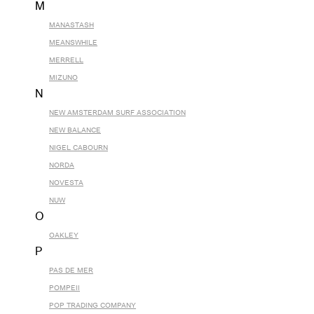
M
MANASTASH
MEANSWHILE
MERRELL
MIZUNO
N
NEW AMSTERDAM SURF ASSOCIATION
NEW BALANCE
NIGEL CABOURN
NORDA
NOVESTA
NUW
O
OAKLEY
P
PAS DE MER
POMPEII
POP TRADING COMPANY