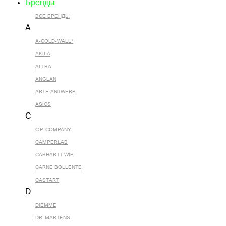
Бренды
ВСЕ БРЕНДЫ
A
A-COLD-WALL*
AKILA
ALTRA
ANGLAN
ARTE ANTWERP
ASICS
C
C.P. COMPANY
CAMPERLAB
CARHARTT WIP
CARNE BOLLENTE
CASTART
D
DIEMME
DR. MARTENS