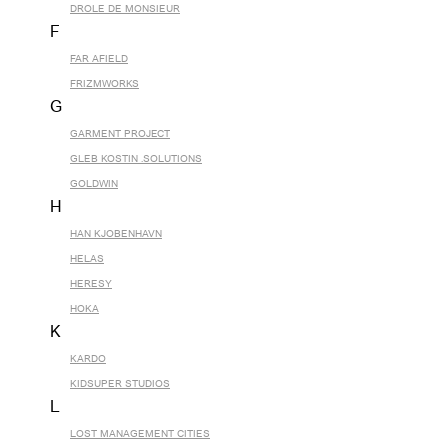
DROLE DE MONSIEUR
F
FAR AFIELD
FRIZMWORKS
G
GARMENT PROJECT
GLEB KOSTIN .SOLUTIONS
GOLDWIN
H
HAN KJOBENHAVN
HELAS
HERESY
HOKA
K
KARDO
KIDSUPER STUDIOS
L
LOST MANAGEMENT CITIES