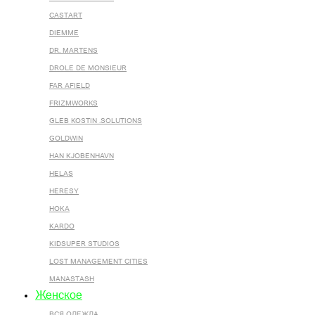
CASTART
DIEMME
DR. MARTENS
DROLE DE MONSIEUR
FAR AFIELD
FRIZMWORKS
GLEB KOSTIN .SOLUTIONS
GOLDWIN
HAN KJOBENHAVN
HELAS
HERESY
HOKA
KARDO
KIDSUPER STUDIOS
LOST MANAGEMENT CITIES
MANASTASH
Женское
ВСЯ ОДЕЖДА