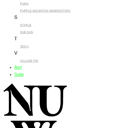
PUMA
PURPLE MOUNTAIN OBSERVATORY
S
STAPLE
SUB SUN
T
TEN C
V
VILLAGE PM
Арт
Sale