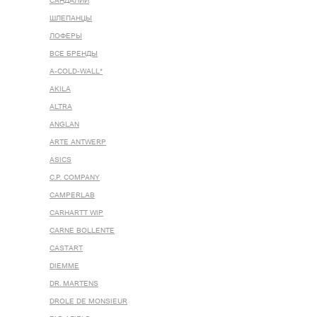
САНДАЛИИ
ШЛЕПАНЦЫ
ЛОФЕРЫ
ВСЕ БРЕНДЫ
A-COLD-WALL*
AKILA
ALTRA
ANGLAN
ARTE ANTWERP
ASICS
C.P. COMPANY
CAMPERLAB
CARHARTT WIP
CARNE BOLLENTE
CASTART
DIEMME
DR. MARTENS
DROLE DE MONSIEUR