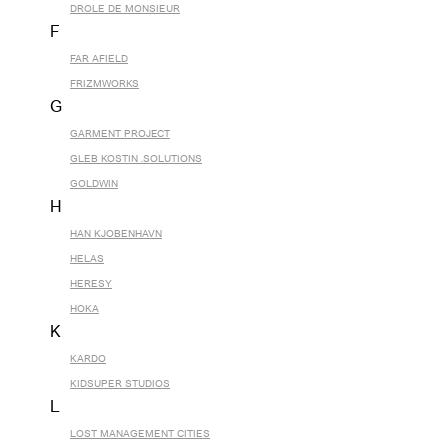
DROLE DE MONSIEUR
F
FAR AFIELD
FRIZMWORKS
G
GARMENT PROJECT
GLEB KOSTIN .SOLUTIONS
GOLDWIN
H
HAN KJOBENHAVN
HELAS
HERESY
HOKA
K
KARDO
KIDSUPER STUDIOS
L
LOST MANAGEMENT CITIES