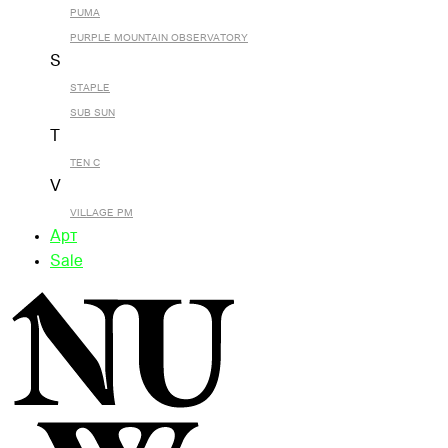
PUMA
PURPLE MOUNTAIN OBSERVATORY
S
STAPLE
SUB SUN
T
TEN C
V
VILLAGE PM
Арт
Sale