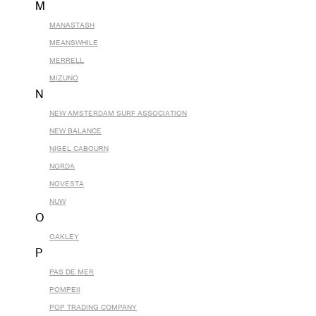
M
MANASTASH
MEANSWHILE
MERRELL
MIZUNO
N
NEW AMSTERDAM SURF ASSOCIATION
NEW BALANCE
NIGEL CABOURN
NORDA
NOVESTA
NUW
O
OAKLEY
P
PAS DE MER
POMPEII
POP TRADING COMPANY