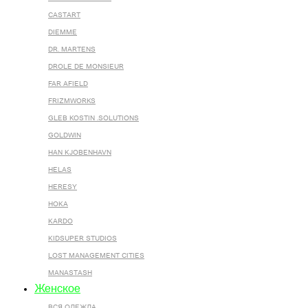
CASTART
DIEMME
DR. MARTENS
DROLE DE MONSIEUR
FAR AFIELD
FRIZMWORKS
GLEB KOSTIN .SOLUTIONS
GOLDWIN
HAN KJOBENHAVN
HELAS
HERESY
HOKA
KARDO
KIDSUPER STUDIOS
LOST MANAGEMENT CITIES
MANASTASH
Женское
ВСЯ ОДЕЖДА