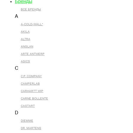
Бренды
ВСЕ БРЕНДЫ
A
A-COLD-WALL*
AKILA
ALTRA
ANGLAN
ARTE ANTWERP
ASICS
C
C.P. COMPANY
CAMPERLAB
CARHARTT WIP
CARNE BOLLENTE
CASTART
D
DIEMME
DR. MARTENS