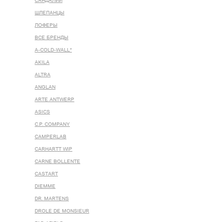
САНДАЛИИ
ШЛЕПАНЦЫ
ЛОФЕРЫ
ВСЕ БРЕНДЫ
A-COLD-WALL*
AKILA
ALTRA
ANGLAN
ARTE ANTWERP
ASICS
C.P. COMPANY
CAMPERLAB
CARHARTT WIP
CARNE BOLLENTE
CASTART
DIEMME
DR. MARTENS
DROLE DE MONSIEUR