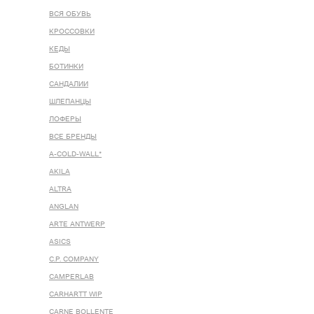
ВСЯ ОБУВЬ
КРОССОВКИ
КЕДЫ
БОТИНКИ
САНДАЛИИ
ШЛЕПАНЦЫ
ЛОФЕРЫ
ВСЕ БРЕНДЫ
A-COLD-WALL*
AKILA
ALTRA
ANGLAN
ARTE ANTWERP
ASICS
C.P. COMPANY
CAMPERLAB
CARHARTT WIP
CARNE BOLLENTE