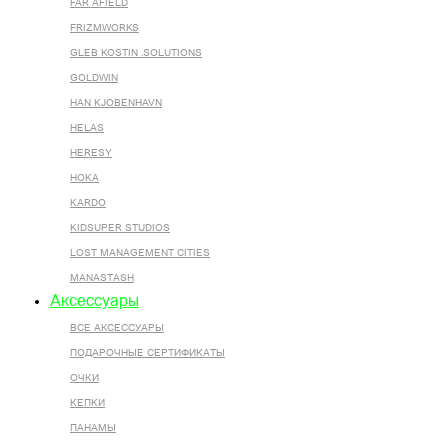
FAR AFIELD
FRIZMWORKS
GLEB KOSTIN .SOLUTIONS
GOLDWIN
HAN KJOBENHAVN
HELAS
HERESY
HOKA
KARDO
KIDSUPER STUDIOS
LOST MANAGEMENT CITIES
MANASTASH
Аксессуары
ВСЕ AКСЕССУАРЫ
ПОДАРОЧНЫЕ СЕРТИФИКАТЫ
ОЧКИ
КЕПКИ
ПАНАМЫ