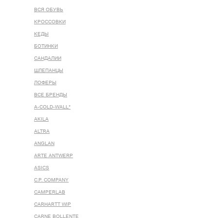
ВСЯ ОБУВЬ
КРОССОВКИ
КЕДЫ
БОТИНКИ
САНДАЛИИ
ШЛЕПАНЦЫ
ЛОФЕРЫ
ВСЕ БРЕНДЫ
A-COLD-WALL*
AKILA
ALTRA
ANGLAN
ARTE ANTWERP
ASICS
C.P. COMPANY
CAMPERLAB
CARHARTT WIP
CARNE BOLLENTE