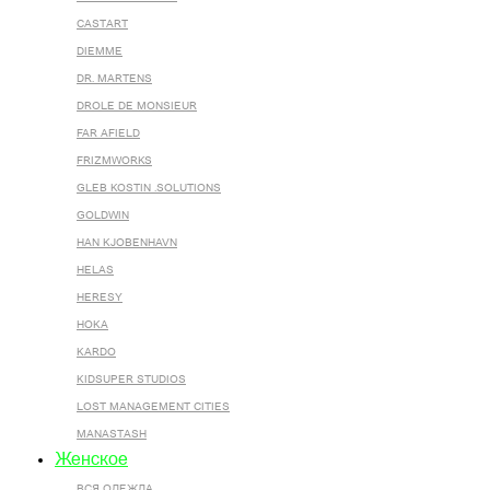
CASTART
DIEMME
DR. MARTENS
DROLE DE MONSIEUR
FAR AFIELD
FRIZMWORKS
GLEB KOSTIN .SOLUTIONS
GOLDWIN
HAN KJOBENHAVN
HELAS
HERESY
HOKA
KARDO
KIDSUPER STUDIOS
LOST MANAGEMENT CITIES
MANASTASH
Женское
ВСЯ ОДЕЖДА