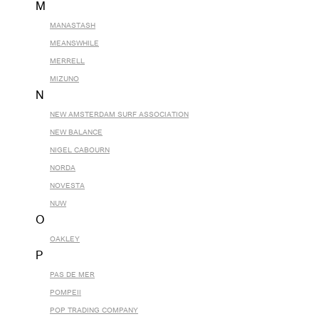
M
MANASTASH
MEANSWHILE
MERRELL
MIZUNO
N
NEW AMSTERDAM SURF ASSOCIATION
NEW BALANCE
NIGEL CABOURN
NORDA
NOVESTA
NUW
O
OAKLEY
P
PAS DE MER
POMPEII
POP TRADING COMPANY