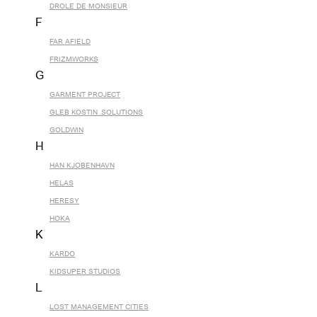
DROLE DE MONSIEUR
F
FAR AFIELD
FRIZMWORKS
G
GARMENT PROJECT
GLEB KOSTIN .SOLUTIONS
GOLDWIN
H
HAN KJOBENHAVN
HELAS
HERESY
HOKA
K
KARDO
KIDSUPER STUDIOS
L
LOST MANAGEMENT CITIES