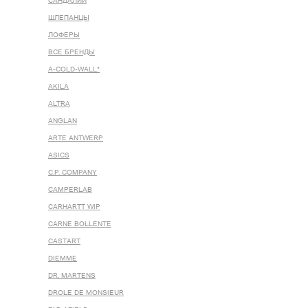
САНДАЛИИ
ШЛЕПАНЦЫ
ЛОФЕРЫ
ВСЕ БРЕНДЫ
A-COLD-WALL*
AKILA
ALTRA
ANGLAN
ARTE ANTWERP
ASICS
C.P. COMPANY
CAMPERLAB
CARHARTT WIP
CARNE BOLLENTE
CASTART
DIEMME
DR. MARTENS
DROLE DE MONSIEUR