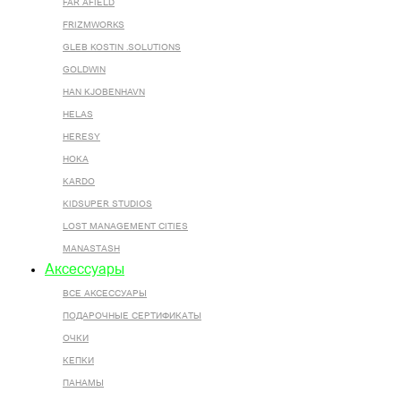
FAR AFIELD
FRIZMWORKS
GLEB KOSTIN .SOLUTIONS
GOLDWIN
HAN KJOBENHAVN
HELAS
HERESY
HOKA
KARDO
KIDSUPER STUDIOS
LOST MANAGEMENT CITIES
MANASTASH
Аксессуары
ВСЕ AКСЕССУАРЫ
ПОДАРОЧНЫЕ СЕРТИФИКАТЫ
ОЧКИ
КЕПКИ
ПАНАМЫ