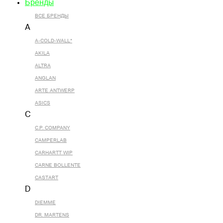
Бренды
ВСЕ БРЕНДЫ
A
A-COLD-WALL*
AKILA
ALTRA
ANGLAN
ARTE ANTWERP
ASICS
C
C.P. COMPANY
CAMPERLAB
CARHARTT WIP
CARNE BOLLENTE
CASTART
D
DIEMME
DR. MARTENS