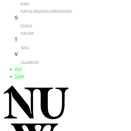
PUMA
PURPLE MOUNTAIN OBSERVATORY
S
STAPLE
SUB SUN
T
TEN C
V
VILLAGE PM
Арт
Sale