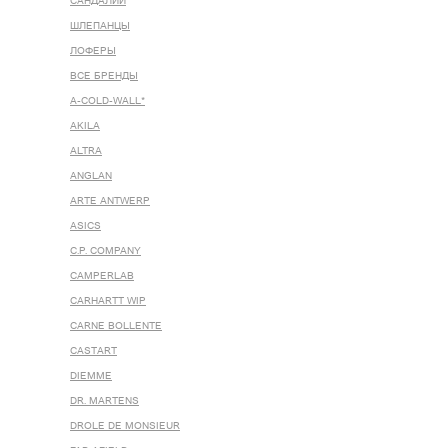
САНДАЛИИ
ШЛЕПАНЦЫ
ЛОФЕРЫ
ВСЕ БРЕНДЫ
A-COLD-WALL*
AKILA
ALTRA
ANGLAN
ARTE ANTWERP
ASICS
C.P. COMPANY
CAMPERLAB
CARHARTT WIP
CARNE BOLLENTE
CASTART
DIEMME
DR. MARTENS
DROLE DE MONSIEUR