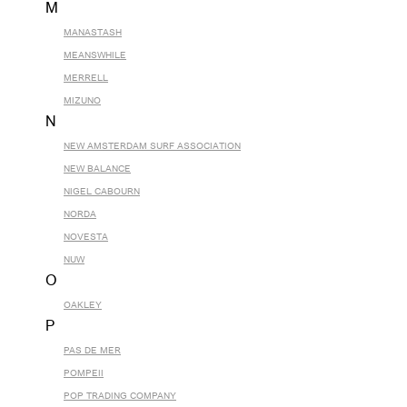
M
MANASTASH
MEANSWHILE
MERRELL
MIZUNO
N
NEW AMSTERDAM SURF ASSOCIATION
NEW BALANCE
NIGEL CABOURN
NORDA
NOVESTA
NUW
O
OAKLEY
P
PAS DE MER
POMPEII
POP TRADING COMPANY