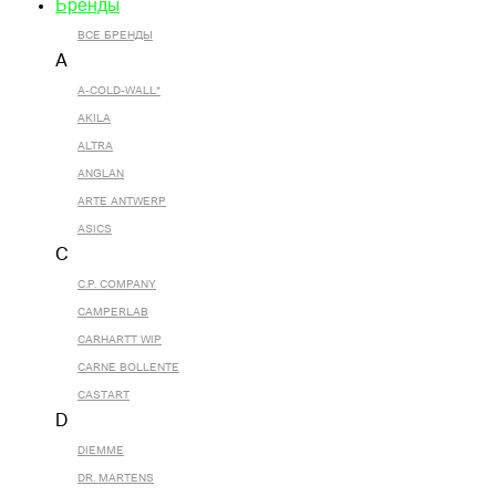
Бренды
ВСЕ БРЕНДЫ
A
A-COLD-WALL*
AKILA
ALTRA
ANGLAN
ARTE ANTWERP
ASICS
C
C.P. COMPANY
CAMPERLAB
CARHARTT WIP
CARNE BOLLENTE
CASTART
D
DIEMME
DR. MARTENS