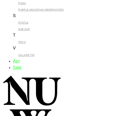
PUMA
PURPLE MOUNTAIN OBSERVATORY
S
STAPLE
SUB SUN
T
TEN C
V
VILLAGE PM
Арт
Sale