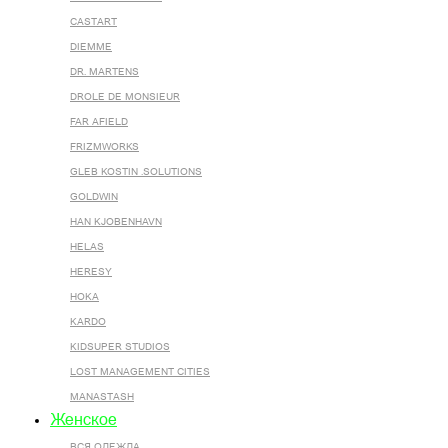
CASTART
DIEMME
DR. MARTENS
DROLE DE MONSIEUR
FAR AFIELD
FRIZMWORKS
GLEB KOSTIN .SOLUTIONS
GOLDWIN
HAN KJOBENHAVN
HELAS
HERESY
HOKA
KARDO
KIDSUPER STUDIOS
LOST MANAGEMENT CITIES
MANASTASH
Женское
ВСЯ ОДЕЖДА