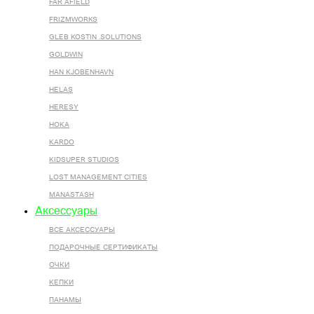
FAR AFIELD
FRIZMWORKS
GLEB KOSTIN .SOLUTIONS
GOLDWIN
HAN KJOBENHAVN
HELAS
HERESY
HOKA
KARDO
KIDSUPER STUDIOS
LOST MANAGEMENT CITIES
MANASTASH
Аксессуары
ВСЕ AКСЕССУАРЫ
ПОДАРОЧНЫЕ СЕРТИФИКАТЫ
ОЧКИ
КЕПКИ
ПАНАМЫ