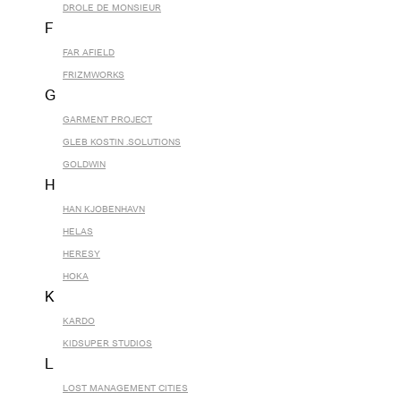
DROLE DE MONSIEUR
F
FAR AFIELD
FRIZMWORKS
G
GARMENT PROJECT
GLEB KOSTIN .SOLUTIONS
GOLDWIN
H
HAN KJOBENHAVN
HELAS
HERESY
HOKA
K
KARDO
KIDSUPER STUDIOS
L
LOST MANAGEMENT CITIES