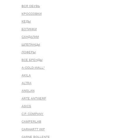
ВСЯ ОБУВЬ
КРОССОВКИ
КЕДЫ
БОТИНКИ
САНДАЛИИ
ШЛЕПАНЦЫ
ЛОФЕРЫ
ВСЕ БРЕНДЫ
A-COLD-WALL*
AKILA
ALTRA
ANGLAN
ARTE ANTWERP
ASICS
C.P. COMPANY
CAMPERLAB
CARHARTT WIP
CARNE BOLLENTE