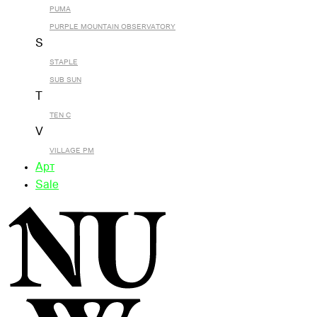
PUMA
PURPLE MOUNTAIN OBSERVATORY
S
STAPLE
SUB SUN
T
TEN C
V
VILLAGE PM
Арт
Sale