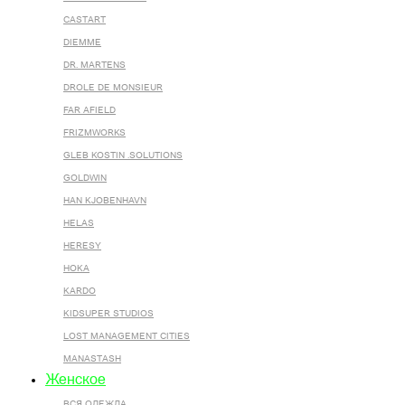
CASTART
DIEMME
DR. MARTENS
DROLE DE MONSIEUR
FAR AFIELD
FRIZMWORKS
GLEB KOSTIN .SOLUTIONS
GOLDWIN
HAN KJOBENHAVN
HELAS
HERESY
HOKA
KARDO
KIDSUPER STUDIOS
LOST MANAGEMENT CITIES
MANASTASH
Женское
ВСЯ ОДЕЖДА