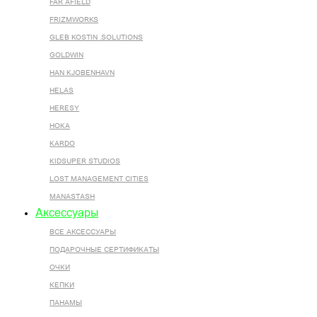
FAR AFIELD
FRIZMWORKS
GLEB KOSTIN .SOLUTIONS
GOLDWIN
HAN KJOBENHAVN
HELAS
HERESY
HOKA
KARDO
KIDSUPER STUDIOS
LOST MANAGEMENT CITIES
MANASTASH
Аксессуары
ВСЕ AКСЕССУАРЫ
ПОДАРОЧНЫЕ СЕРТИФИКАТЫ
ОЧКИ
КЕПКИ
ПАНАМЫ