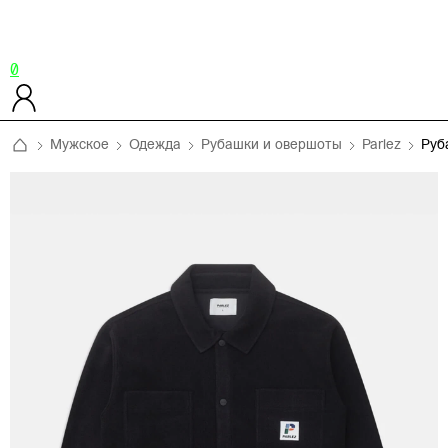
0
Мужское
Одежда
Рубашки и овершоты
Parlez
Руб