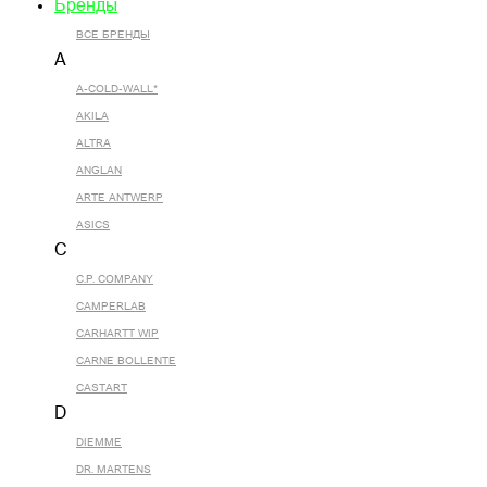
Бренды
ВСЕ БРЕНДЫ
A
A-COLD-WALL*
AKILA
ALTRA
ANGLAN
ARTE ANTWERP
ASICS
C
C.P. COMPANY
CAMPERLAB
CARHARTT WIP
CARNE BOLLENTE
CASTART
D
DIEMME
DR. MARTENS