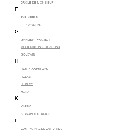
DROLE DE MONSIEUR
F
FAR AFIELD
FRIZMWORKS
G
GARMENT PROJECT
GLEB KOSTIN .SOLUTIONS
GOLDWIN
H
HAN KJOBENHAVN
HELAS
HERESY
HOKA
K
KARDO
KIDSUPER STUDIOS
L
LOST MANAGEMENT CITIES