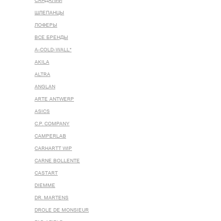
САНДАЛИИ
ШЛЕПАНЦЫ
ЛОФЕРЫ
ВСЕ БРЕНДЫ
A-COLD-WALL*
AKILA
ALTRA
ANGLAN
ARTE ANTWERP
ASICS
C.P. COMPANY
CAMPERLAB
CARHARTT WIP
CARNE BOLLENTE
CASTART
DIEMME
DR. MARTENS
DROLE DE MONSIEUR