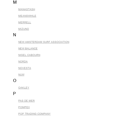
M
MANASTASH
MEANSWHILE
MERRELL
MIZUNO
N
NEW AMSTERDAM SURF ASSOCIATION
NEW BALANCE
NIGEL CABOURN
NORDA
NOVESTA
NUW
O
OAKLEY
P
PAS DE MER
POMPEII
POP TRADING COMPANY