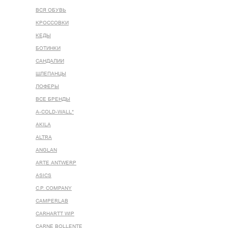
ВСЯ ОБУВЬ
КРОССОВКИ
КЕДЫ
БОТИНКИ
САНДАЛИИ
ШЛЕПАНЦЫ
ЛОФЕРЫ
ВСЕ БРЕНДЫ
A-COLD-WALL*
AKILA
ALTRA
ANGLAN
ARTE ANTWERP
ASICS
C.P. COMPANY
CAMPERLAB
CARHARTT WIP
CARNE BOLLENTE