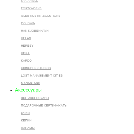
FAR AFIELD
FRIZMWORKS
GLEB KOSTIN .SOLUTIONS
GOLDWIN
HAN KJOBENHAVN
HELAS
HERESY
HOKA
KARDO
KIDSUPER STUDIOS
LOST MANAGEMENT CITIES
MANASTASH
Аксессуары
ВСЕ AКСЕССУАРЫ
ПОДАРОЧНЫЕ СЕРТИФИКАТЫ
ОЧКИ
КЕПКИ
ПАНАМЫ