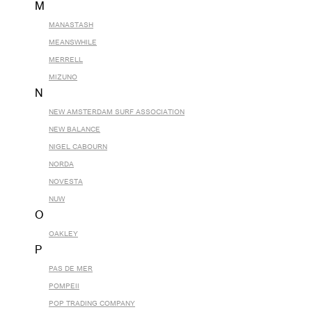
M
MANASTASH
MEANSWHILE
MERRELL
MIZUNO
N
NEW AMSTERDAM SURF ASSOCIATION
NEW BALANCE
NIGEL CABOURN
NORDA
NOVESTA
NUW
O
OAKLEY
P
PAS DE MER
POMPEII
POP TRADING COMPANY