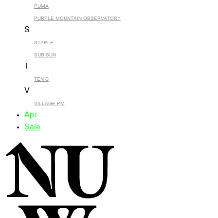
PUMA
PURPLE MOUNTAIN OBSERVATORY
S
STAPLE
SUB SUN
T
TEN C
V
VILLAGE PM
Арт
Sale