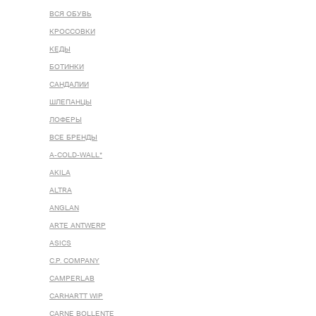
ВСЯ ОБУВЬ
КРОССОВКИ
КЕДЫ
БОТИНКИ
САНДАЛИИ
ШЛЕПАНЦЫ
ЛОФЕРЫ
ВСЕ БРЕНДЫ
A-COLD-WALL*
AKILA
ALTRA
ANGLAN
ARTE ANTWERP
ASICS
C.P. COMPANY
CAMPERLAB
CARHARTT WIP
CARNE BOLLENTE