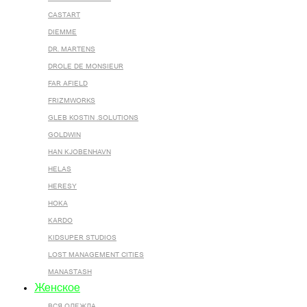
CASTART
DIEMME
DR. MARTENS
DROLE DE MONSIEUR
FAR AFIELD
FRIZMWORKS
GLEB KOSTIN .SOLUTIONS
GOLDWIN
HAN KJOBENHAVN
HELAS
HERESY
HOKA
KARDO
KIDSUPER STUDIOS
LOST MANAGEMENT CITIES
MANASTASH
Женское
ВСЯ ОДЕЖДА