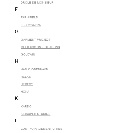
DROLE DE MONSIEUR
F
FAR AFIELD
FRIZMWORKS
G
GARMENT PROJECT
GLEB KOSTIN .SOLUTIONS
GOLDWIN
H
HAN KJOBENHAVN
HELAS
HERESY
HOKA
K
KARDO
KIDSUPER STUDIOS
L
LOST MANAGEMENT CITIES