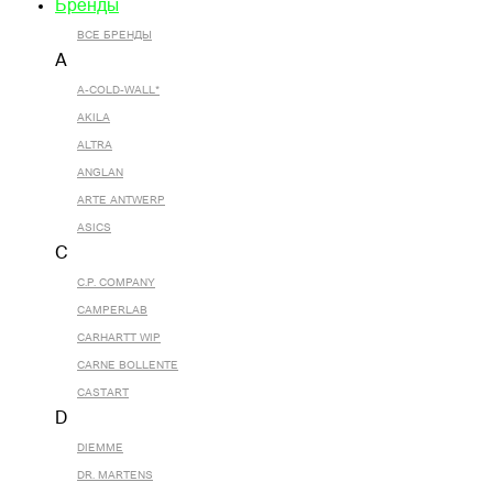
Бренды
ВСЕ БРЕНДЫ
A
A-COLD-WALL*
AKILA
ALTRA
ANGLAN
ARTE ANTWERP
ASICS
C
C.P. COMPANY
CAMPERLAB
CARHARTT WIP
CARNE BOLLENTE
CASTART
D
DIEMME
DR. MARTENS