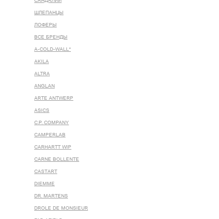
САНДАЛИИ
ШЛЕПАНЦЫ
ЛОФЕРЫ
ВСЕ БРЕНДЫ
A-COLD-WALL*
AKILA
ALTRA
ANGLAN
ARTE ANTWERP
ASICS
C.P. COMPANY
CAMPERLAB
CARHARTT WIP
CARNE BOLLENTE
CASTART
DIEMME
DR. MARTENS
DROLE DE MONSIEUR