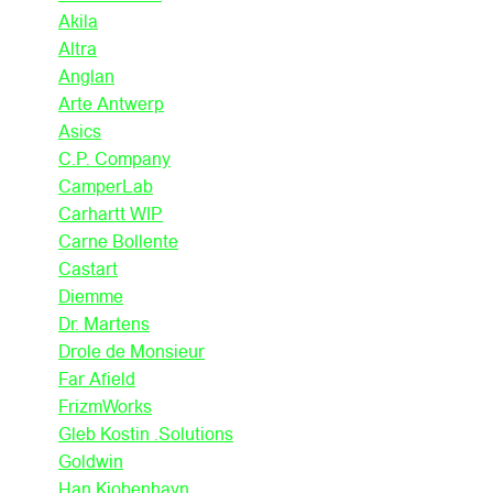
Akila
Altra
Anglan
Arte Antwerp
Asics
C.P. Company
CamperLab
Carhartt WIP
Carne Bollente
Castart
Diemme
Dr. Martens
Drole de Monsieur
Far Afield
FrizmWorks
Gleb Kostin .Solutions
Goldwin
Han Kjobenhavn