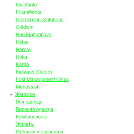
Far Afield
FrizmWorks
Gleb Kostin .Solutions
Goldwin
Han Kjobenhavn
Helas
Heresy
Hoka
Kardo
Kidsuper Studios
Lost Management Cities
Manastash
Женское
Вся одежда
Верхняя одежда
Комбинезоны
Жилеты
Рубашки и овершоты