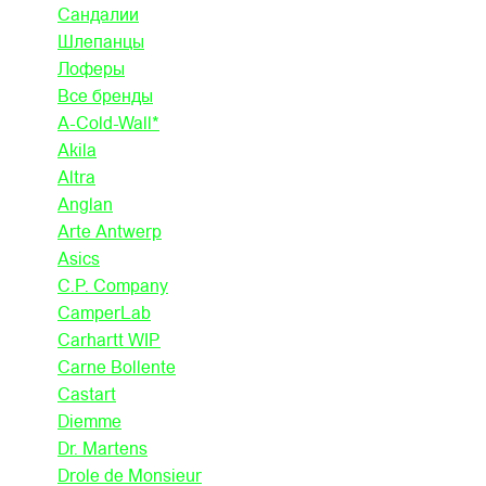
Сандалии
Шлепанцы
Лоферы
Все бренды
A-Cold-Wall*
Akila
Altra
Anglan
Arte Antwerp
Asics
C.P. Company
CamperLab
Carhartt WIP
Carne Bollente
Castart
Diemme
Dr. Martens
Drole de Monsieur