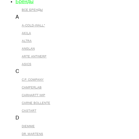
Бренды
ВСЕ БРЕНДЫ
A
A-COLD-WALL*
AKILA
ALTRA
ANGLAN
ARTE ANTWERP
ASICS
C
C.P. COMPANY
CAMPERLAB
CARHARTT WIP
CARNE BOLLENTE
CASTART
D
DIEMME
DR. MARTENS