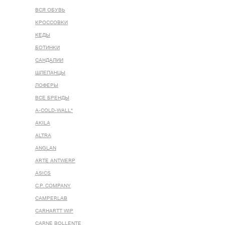
ВСЯ ОБУВЬ
КРОССОВКИ
КЕДЫ
БОТИНКИ
САНДАЛИИ
ШЛЕПАНЦЫ
ЛОФЕРЫ
ВСЕ БРЕНДЫ
A-COLD-WALL*
AKILA
ALTRA
ANGLAN
ARTE ANTWERP
ASICS
C.P. COMPANY
CAMPERLAB
CARHARTT WIP
CARNE BOLLENTE