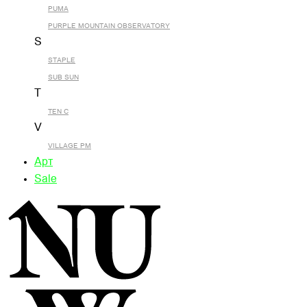
PUMA
PURPLE MOUNTAIN OBSERVATORY
S
STAPLE
SUB SUN
T
TEN C
V
VILLAGE PM
Арт
Sale