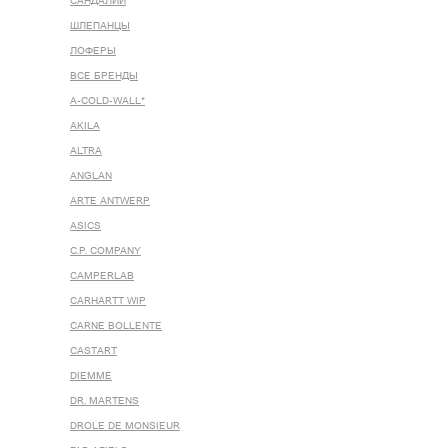
САНДАЛИИ
ШЛЕПАНЦЫ
ЛОФЕРЫ
ВСЕ БРЕНДЫ
A-COLD-WALL*
AKILA
ALTRA
ANGLAN
ARTE ANTWERP
ASICS
C.P. COMPANY
CAMPERLAB
CARHARTT WIP
CARNE BOLLENTE
CASTART
DIEMME
DR. MARTENS
DROLE DE MONSIEUR