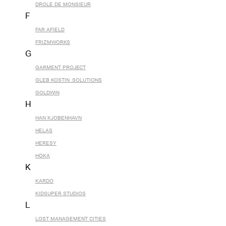
DROLE DE MONSIEUR
F
FAR AFIELD
FRIZMWORKS
G
GARMENT PROJECT
GLEB KOSTIN .SOLUTIONS
GOLDWIN
H
HAN KJOBENHAVN
HELAS
HERESY
HOKA
K
KARDO
KIDSUPER STUDIOS
L
LOST MANAGEMENT CITIES