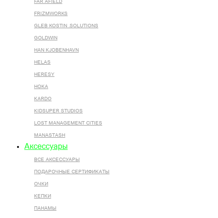
FAR AFIELD
FRIZMWORKS
GLEB KOSTIN .SOLUTIONS
GOLDWIN
HAN KJOBENHAVN
HELAS
HERESY
HOKA
KARDO
KIDSUPER STUDIOS
LOST MANAGEMENT CITIES
MANASTASH
Аксессуары
ВСЕ AКСЕССУАРЫ
ПОДАРОЧНЫЕ СЕРТИФИКАТЫ
ОЧКИ
КЕПКИ
ПАНАМЫ