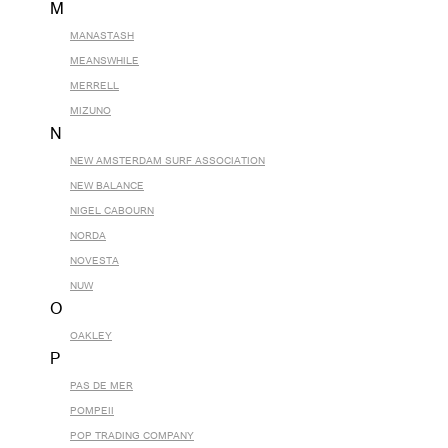
M
MANASTASH
MEANSWHILE
MERRELL
MIZUNO
N
NEW AMSTERDAM SURF ASSOCIATION
NEW BALANCE
NIGEL CABOURN
NORDA
NOVESTA
NUW
O
OAKLEY
P
PAS DE MER
POMPEII
POP TRADING COMPANY