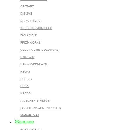
CASTART
DIEMME
DR. MARTENS
DROLE DE MONSIEUR
FAR AFIELD
FRIZMWORKS
GLEB KOSTIN .SOLUTIONS
GOLDWIN
HAN KJOBENHAVN
HELAS
HERESY
HOKA
KARDO
KIDSUPER STUDIOS
LOST MANAGEMENT CITIES
MANASTASH
Женское
ВСЯ ОДЕЖДА