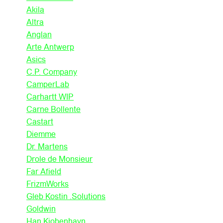
Akila
Altra
Anglan
Arte Antwerp
Asics
C.P. Company
CamperLab
Carhartt WIP
Carne Bollente
Castart
Diemme
Dr. Martens
Drole de Monsieur
Far Afield
FrizmWorks
Gleb Kostin .Solutions
Goldwin
Han Kjobenhavn