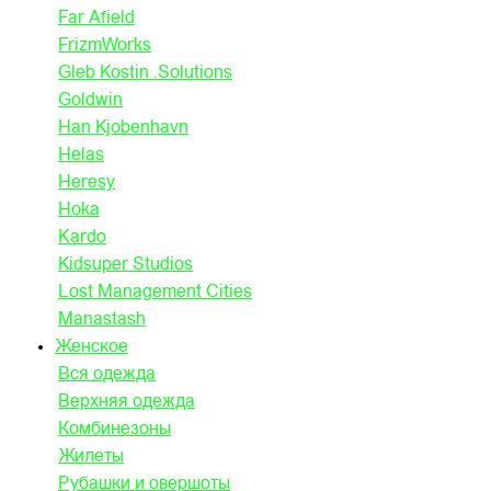
Far Afield
FrizmWorks
Gleb Kostin .Solutions
Goldwin
Han Kjobenhavn
Helas
Heresy
Hoka
Kardo
Kidsuper Studios
Lost Management Cities
Manastash
Женское
Вся одежда
Верхняя одежда
Комбинезоны
Жилеты
Рубашки и овершоты