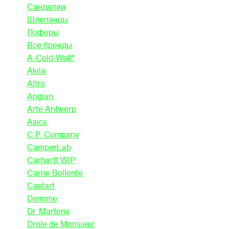
Сандалии
Шлепанцы
Лоферы
Все бренды
A-Cold-Wall*
Akila
Altra
Anglan
Arte Antwerp
Asics
C.P. Company
CamperLab
Carhartt WIP
Carne Bollente
Castart
Diemme
Dr. Martens
Drole de Monsieur