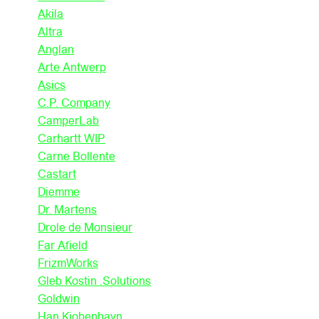
Akila
Altra
Anglan
Arte Antwerp
Asics
C.P. Company
CamperLab
Carhartt WIP
Carne Bollente
Castart
Diemme
Dr. Martens
Drole de Monsieur
Far Afield
FrizmWorks
Gleb Kostin .Solutions
Goldwin
Han Kjobenhavn