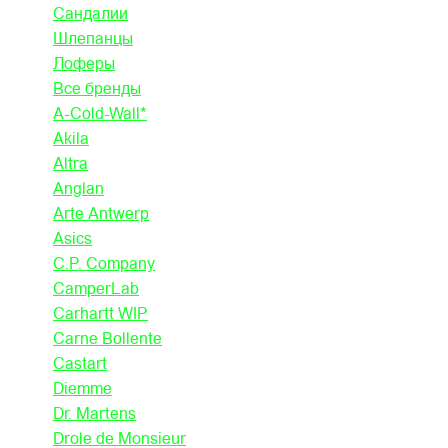
Сандалии
Шлепанцы
Лоферы
Все бренды
A-Cold-Wall*
Akila
Altra
Anglan
Arte Antwerp
Asics
C.P. Company
CamperLab
Carhartt WIP
Carne Bollente
Castart
Diemme
Dr. Martens
Drole de Monsieur