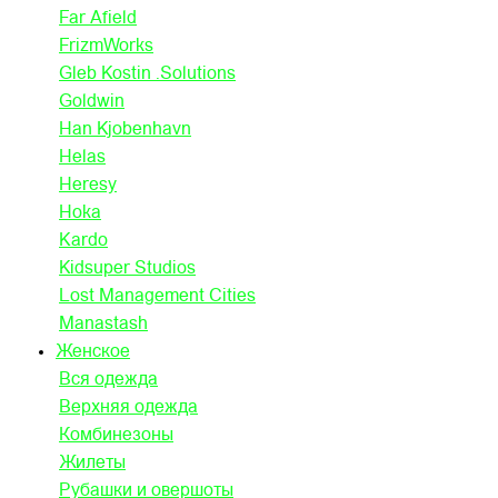
Far Afield
FrizmWorks
Gleb Kostin .Solutions
Goldwin
Han Kjobenhavn
Helas
Heresy
Hoka
Kardo
Kidsuper Studios
Lost Management Cities
Manastash
Женское
Вся одежда
Верхняя одежда
Комбинезоны
Жилеты
Рубашки и овершоты