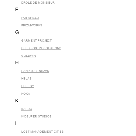
DROLE DE MONSIEUR
F
FAR AFIELD
FRIZMWORKS
G
GARMENT PROJECT
GLEB KOSTIN .SOLUTIONS
GOLDWIN
H
HAN KJOBENHAVN
HELAS
HERESY
HOKA
K
KARDO
KIDSUPER STUDIOS
L
LOST MANAGEMENT CITIES