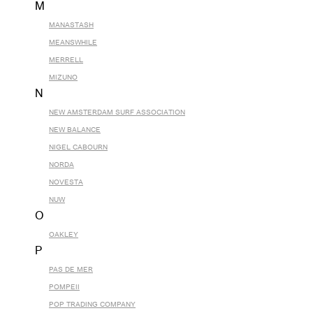
M
MANASTASH
MEANSWHILE
MERRELL
MIZUNO
N
NEW AMSTERDAM SURF ASSOCIATION
NEW BALANCE
NIGEL CABOURN
NORDA
NOVESTA
NUW
O
OAKLEY
P
PAS DE MER
POMPEII
POP TRADING COMPANY