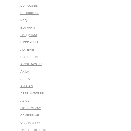
ВСЯ ОБУВЬ
КРОССОВКИ
КЕДЫ
БОТИНКИ
САНДАЛИИ
ШЛЕПАНЦЫ
ЛОФЕРЫ
ВСЕ БРЕНДЫ
A-COLD-WALL*
AKILA
ALTRA
ANGLAN
ARTE ANTWERP
ASICS
C.P. COMPANY
CAMPERLAB
CARHARTT WIP
CARNE BOLLENTE