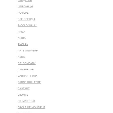
САНДАЛИИ
ШЛЕПАНЦЫ
ЛОФЕРЫ
ВСЕ БРЕНДЫ
A-COLD-WALL*
AKILA
ALTRA
ANGLAN
ARTE ANTWERP
ASICS
C.P. COMPANY
CAMPERLAB
CARHARTT WIP
CARNE BOLLENTE
CASTART
DIEMME
DR. MARTENS
DROLE DE MONSIEUR