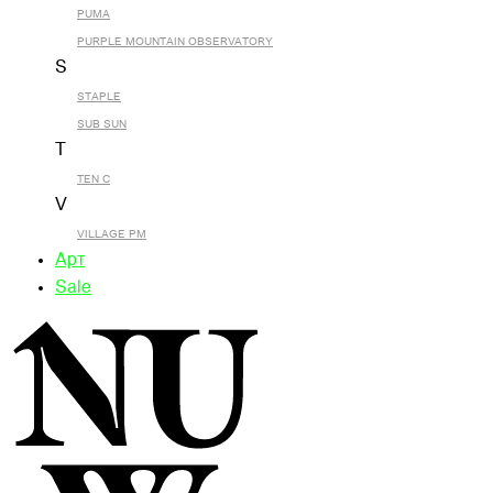
PUMA
PURPLE MOUNTAIN OBSERVATORY
S
STAPLE
SUB SUN
T
TEN C
V
VILLAGE PM
Арт
Sale