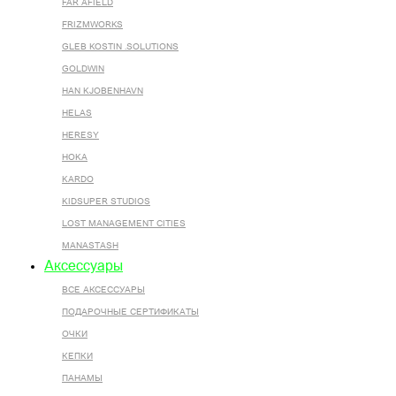
FAR AFIELD
FRIZMWORKS
GLEB KOSTIN .SOLUTIONS
GOLDWIN
HAN KJOBENHAVN
HELAS
HERESY
HOKA
KARDO
KIDSUPER STUDIOS
LOST MANAGEMENT CITIES
MANASTASH
Аксессуары
ВСЕ AКСЕССУАРЫ
ПОДАРОЧНЫЕ СЕРТИФИКАТЫ
ОЧКИ
КЕПКИ
ПАНАМЫ