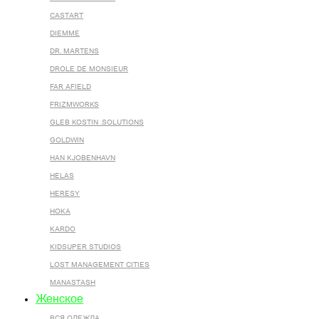
CASTART
DIEMME
DR. MARTENS
DROLE DE MONSIEUR
FAR AFIELD
FRIZMWORKS
GLEB KOSTIN .SOLUTIONS
GOLDWIN
HAN KJOBENHAVN
HELAS
HERESY
HOKA
KARDO
KIDSUPER STUDIOS
LOST MANAGEMENT CITIES
MANASTASH
Женское
ВСЯ ОДЕЖДА