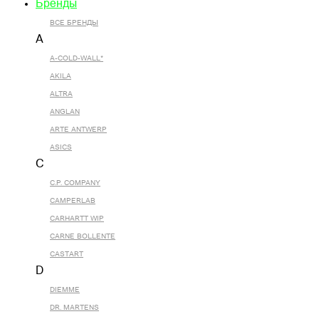
Бренды
ВСЕ БРЕНДЫ
A
A-COLD-WALL*
AKILA
ALTRA
ANGLAN
ARTE ANTWERP
ASICS
C
C.P. COMPANY
CAMPERLAB
CARHARTT WIP
CARNE BOLLENTE
CASTART
D
DIEMME
DR. MARTENS