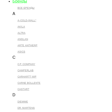
Бренды
ВСЕ БРЕНДЫ
A
A-COLD-WALL*
AKILA
ALTRA
ANGLAN
ARTE ANTWERP
ASICS
C
C.P. COMPANY
CAMPERLAB
CARHARTT WIP
CARNE BOLLENTE
CASTART
D
DIEMME
DR. MARTENS