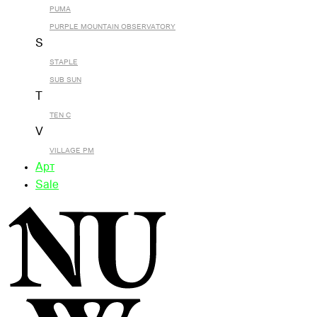
PUMA
PURPLE MOUNTAIN OBSERVATORY
S
STAPLE
SUB SUN
T
TEN C
V
VILLAGE PM
Арт
Sale