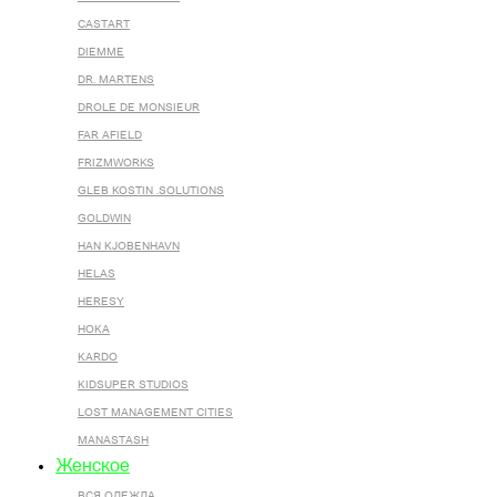
CASTART
DIEMME
DR. MARTENS
DROLE DE MONSIEUR
FAR AFIELD
FRIZMWORKS
GLEB KOSTIN .SOLUTIONS
GOLDWIN
HAN KJOBENHAVN
HELAS
HERESY
HOKA
KARDO
KIDSUPER STUDIOS
LOST MANAGEMENT CITIES
MANASTASH
Женское
ВСЯ ОДЕЖДА