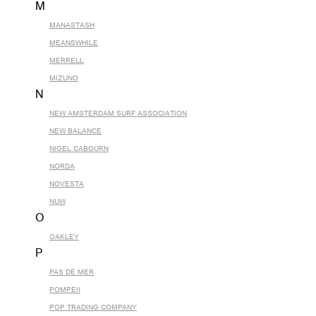
M
MANASTASH
MEANSWHILE
MERRELL
MIZUNO
N
NEW AMSTERDAM SURF ASSOCIATION
NEW BALANCE
NIGEL CABOURN
NORDA
NOVESTA
NUW
O
OAKLEY
P
PAS DE MER
POMPEII
POP TRADING COMPANY