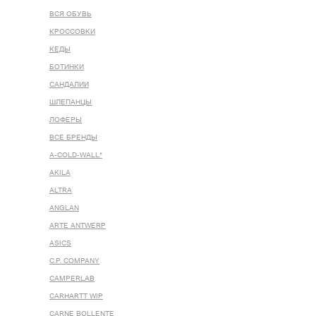
ВСЯ ОБУВЬ
КРОССОВКИ
КЕДЫ
БОТИНКИ
САНДАЛИИ
ШЛЕПАНЦЫ
ЛОФЕРЫ
ВСЕ БРЕНДЫ
A-COLD-WALL*
AKILA
ALTRA
ANGLAN
ARTE ANTWERP
ASICS
C.P. COMPANY
CAMPERLAB
CARHARTT WIP
CARNE BOLLENTE