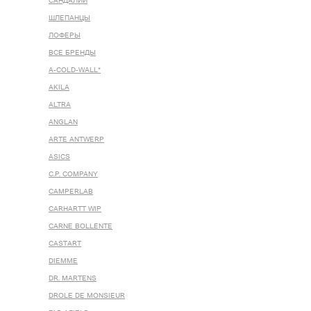
САНДАЛИИ
ШЛЕПАНЦЫ
ЛОФЕРЫ
ВСЕ БРЕНДЫ
A-COLD-WALL*
AKILA
ALTRA
ANGLAN
ARTE ANTWERP
ASICS
C.P. COMPANY
CAMPERLAB
CARHARTT WIP
CARNE BOLLENTE
CASTART
DIEMME
DR. MARTENS
DROLE DE MONSIEUR