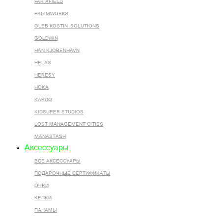
FAR AFIELD
FRIZMWORKS
GLEB KOSTIN .SOLUTIONS
GOLDWIN
HAN KJOBENHAVN
HELAS
HERESY
HOKA
KARDO
KIDSUPER STUDIOS
LOST MANAGEMENT CITIES
MANASTASH
Аксессуары
ВСЕ AКСЕССУАРЫ
ПОДАРОЧНЫЕ СЕРТИФИКАТЫ
ОЧКИ
КЕПКИ
ПАНАМЫ