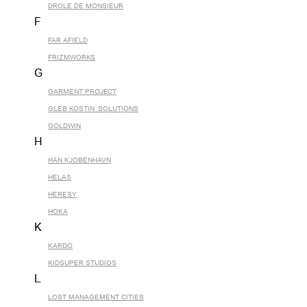
DROLE DE MONSIEUR
F
FAR AFIELD
FRIZMWORKS
G
GARMENT PROJECT
GLEB KOSTIN .SOLUTIONS
GOLDWIN
H
HAN KJOBENHAVN
HELAS
HERESY
HOKA
K
KARDO
KIDSUPER STUDIOS
L
LOST MANAGEMENT CITIES