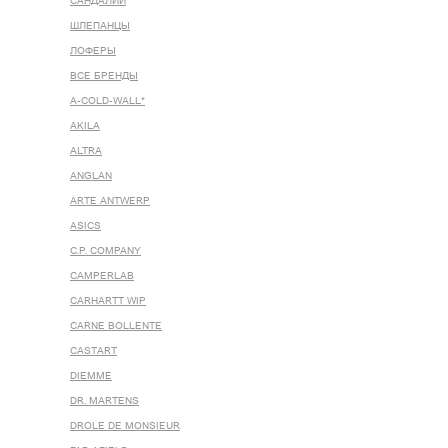
САНДАЛИИ
ШЛЕПАНЦЫ
ЛОФЕРЫ
ВСЕ БРЕНДЫ
A-COLD-WALL*
AKILA
ALTRA
ANGLAN
ARTE ANTWERP
ASICS
C.P. COMPANY
CAMPERLAB
CARHARTT WIP
CARNE BOLLENTE
CASTART
DIEMME
DR. MARTENS
DROLE DE MONSIEUR