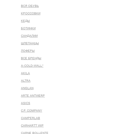
ВСЯ ОБУВЬ
КРОССОВКИ
КЕДЫ
БОТИНКИ
САНДАЛИИ
ШЛЕПАНЦЫ
ЛОФЕРЫ
ВСЕ БРЕНДЫ
A-COLD-WALL*
AKILA
ALTRA
ANGLAN
ARTE ANTWERP
ASICS
C.P. COMPANY
CAMPERLAB
CARHARTT WIP
CARNE BOLLENTE