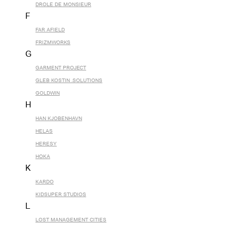
DROLE DE MONSIEUR
F
FAR AFIELD
FRIZMWORKS
G
GARMENT PROJECT
GLEB KOSTIN .SOLUTIONS
GOLDWIN
H
HAN KJOBENHAVN
HELAS
HERESY
HOKA
K
KARDO
KIDSUPER STUDIOS
L
LOST MANAGEMENT CITIES