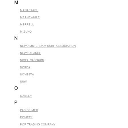
M
MANASTASH
MEANSWHILE
MERRELL
MIZUNO
N
NEW AMSTERDAM SURF ASSOCIATION
NEW BALANCE
NIGEL CABOURN
NORDA
NOVESTA
NUW
O
OAKLEY
P
PAS DE MER
POMPEII
POP TRADING COMPANY