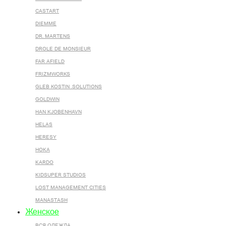
CASTART
DIEMME
DR. MARTENS
DROLE DE MONSIEUR
FAR AFIELD
FRIZMWORKS
GLEB KOSTIN .SOLUTIONS
GOLDWIN
HAN KJOBENHAVN
HELAS
HERESY
HOKA
KARDO
KIDSUPER STUDIOS
LOST MANAGEMENT CITIES
MANASTASH
Женское
ВСЯ ОДЕЖДА