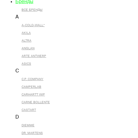
Бренды
ВСЕ БРЕНДЫ
A
A-COLD-WALL*
AKILA
ALTRA
ANGLAN
ARTE ANTWERP
ASICS
C
C.P. COMPANY
CAMPERLAB
CARHARTT WIP
CARNE BOLLENTE
CASTART
D
DIEMME
DR. MARTENS