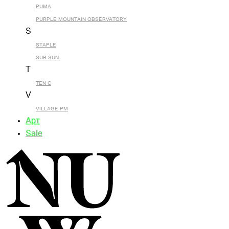
PUMA
PURPLE MOUNTAIN OBSERVATORY
S
STAPLE
SUB SUN
T
TEN C
V
VILLAGE PM
Арт
Sale