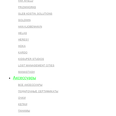
FAR AFIELD
FRIZMWORKS
GLEB KOSTIN .SOLUTIONS
GOLDWIN
HAN KJOBENHAVN
HELAS
HERESY
HOKA
KARDO
KIDSUPER STUDIOS
LOST MANAGEMENT CITIES
MANASTASH
Аксессуары
ВСЕ AКСЕССУАРЫ
ПОДАРОЧНЫЕ СЕРТИФИКАТЫ
ОЧКИ
КЕПКИ
ПАНАМЫ