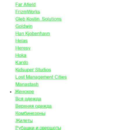
Far Afield
FrizmWorks
Gleb Kostin .Solutions
Goldwin
Han Kjobenhavn
Helas
Heresy
Hoka
Kardo
Kidsuper Studios
Lost Management Cities
Manastash
Женское
Вся одежда
Верхняя одежда
Комбинезоны
Жилеты
Рубашки и овершоты