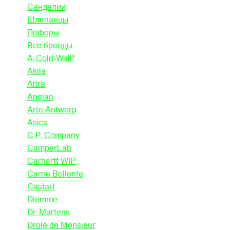
Сандалии
Шлепанцы
Лоферы
Все бренды
A-Cold-Wall*
Akila
Altra
Anglan
Arte Antwerp
Asics
C.P. Company
CamperLab
Carhartt WIP
Carne Bollente
Castart
Diemme
Dr. Martens
Drole de Monsieur