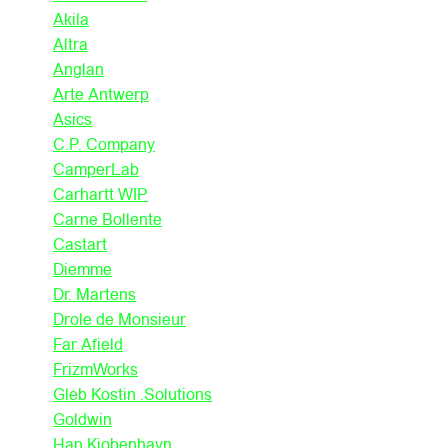
Akila
Altra
Anglan
Arte Antwerp
Asics
C.P. Company
CamperLab
Carhartt WIP
Carne Bollente
Castart
Diemme
Dr. Martens
Drole de Monsieur
Far Afield
FrizmWorks
Gleb Kostin .Solutions
Goldwin
Han Kjobenhavn