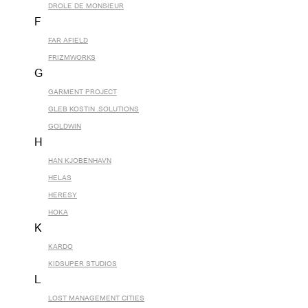
DROLE DE MONSIEUR
F
FAR AFIELD
FRIZMWORKS
G
GARMENT PROJECT
GLEB KOSTIN .SOLUTIONS
GOLDWIN
H
HAN KJOBENHAVN
HELAS
HERESY
HOKA
K
KARDO
KIDSUPER STUDIOS
L
LOST MANAGEMENT CITIES