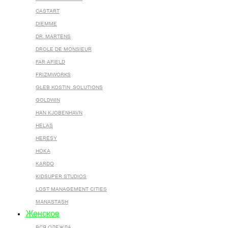
CASTART
DIEMME
DR. MARTENS
DROLE DE MONSIEUR
FAR AFIELD
FRIZMWORKS
GLEB KOSTIN .SOLUTIONS
GOLDWIN
HAN KJOBENHAVN
HELAS
HERESY
HOKA
KARDO
KIDSUPER STUDIOS
LOST MANAGEMENT CITIES
MANASTASH
Женское
ВСЯ ОДЕЖДА