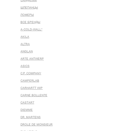
САНДАЛИИ
ШЛЕПАНЦЫ
ЛОФЕРЫ
ВСЕ БРЕНДЫ
A-COLD-WALL*
AKILA
ALTRA
ANGLAN
ARTE ANTWERP
ASICS
C.P. COMPANY
CAMPERLAB
CARHARTT WIP
CARNE BOLLENTE
CASTART
DIEMME
DR. MARTENS
DROLE DE MONSIEUR