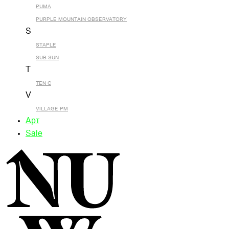
PUMA
PURPLE MOUNTAIN OBSERVATORY
S
STAPLE
SUB SUN
T
TEN C
V
VILLAGE PM
Арт
Sale