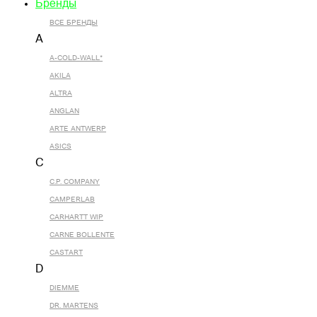
Бренды
ВСЕ БРЕНДЫ
A
A-COLD-WALL*
AKILA
ALTRA
ANGLAN
ARTE ANTWERP
ASICS
C
C.P. COMPANY
CAMPERLAB
CARHARTT WIP
CARNE BOLLENTE
CASTART
D
DIEMME
DR. MARTENS