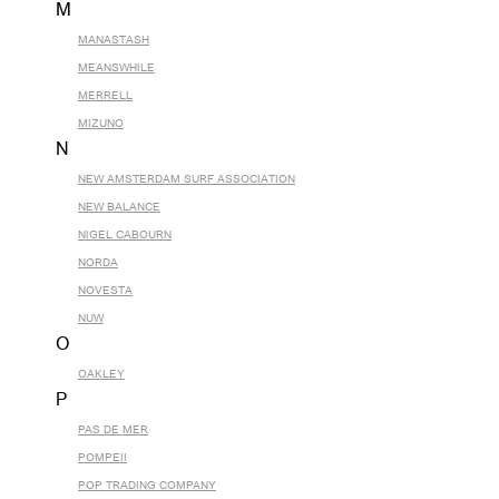
M
MANASTASH
MEANSWHILE
MERRELL
MIZUNO
N
NEW AMSTERDAM SURF ASSOCIATION
NEW BALANCE
NIGEL CABOURN
NORDA
NOVESTA
NUW
O
OAKLEY
P
PAS DE MER
POMPEII
POP TRADING COMPANY