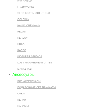
FAR AFIELD
FRIZMWORKS
GLEB KOSTIN .SOLUTIONS
GOLDWIN
HAN KJOBENHAVN
HELAS
HERESY
HOKA
KARDO
KIDSUPER STUDIOS
LOST MANAGEMENT CITIES
MANASTASH
Аксессуары
ВСЕ AКСЕССУАРЫ
ПОДАРОЧНЫЕ СЕРТИФИКАТЫ
ОЧКИ
КЕПКИ
ПАНАМЫ