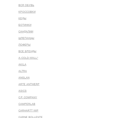
ВСЯ ОБУВЬ
КРОССОВКИ
КЕДЫ
БОТИНКИ
САНДАЛИИ
ШЛЕПАНЦЫ
ЛОФЕРЫ
ВСЕ БРЕНДЫ
A-COLD-WALL*
AKILA
ALTRA
ANGLAN
ARTE ANTWERP
ASICS
C.P. COMPANY
CAMPERLAB
CARHARTT WIP
CARNE BOLLENTE