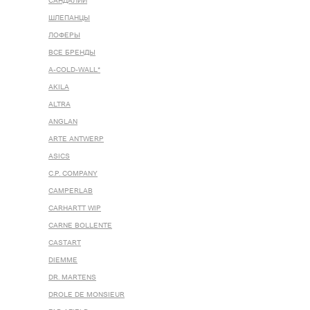
САНДАЛИИ
ШЛЕПАНЦЫ
ЛОФЕРЫ
ВСЕ БРЕНДЫ
A-COLD-WALL*
AKILA
ALTRA
ANGLAN
ARTE ANTWERP
ASICS
C.P. COMPANY
CAMPERLAB
CARHARTT WIP
CARNE BOLLENTE
CASTART
DIEMME
DR. MARTENS
DROLE DE MONSIEUR