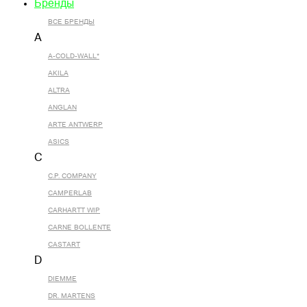
Бренды
ВСЕ БРЕНДЫ
A
A-COLD-WALL*
AKILA
ALTRA
ANGLAN
ARTE ANTWERP
ASICS
C
C.P. COMPANY
CAMPERLAB
CARHARTT WIP
CARNE BOLLENTE
CASTART
D
DIEMME
DR. MARTENS