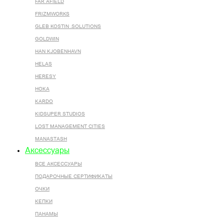
FAR AFIELD
FRIZMWORKS
GLEB KOSTIN .SOLUTIONS
GOLDWIN
HAN KJOBENHAVN
HELAS
HERESY
HOKA
KARDO
KIDSUPER STUDIOS
LOST MANAGEMENT CITIES
MANASTASH
Аксессуары
ВСЕ AКСЕССУАРЫ
ПОДАРОЧНЫЕ СЕРТИФИКАТЫ
ОЧКИ
КЕПКИ
ПАНАМЫ