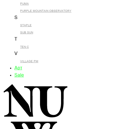
PUMA
PURPLE MOUNTAIN OBSERVATORY
S
STAPLE
SUB SUN
T
TEN C
V
VILLAGE PM
Арт
Sale