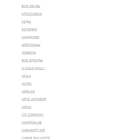
ВСЯ ОБУВЬ
КРОССОВКИ
КЕДЫ
БОТИНКИ
САНДАЛИИ
ШЛЕПАНЦЫ
ЛОФЕРЫ
ВСЕ БРЕНДЫ
A-COLD-WALL*
AKILA
ALTRA
ANGLAN
ARTE ANTWERP
ASICS
C.P. COMPANY
CAMPERLAB
CARHARTT WIP
CARNE BOLLENTE