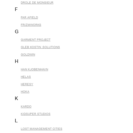
DROLE DE MONSIEUR
F
FAR AFIELD
FRIZMWORKS
G
GARMENT PROJECT
GLEB KOSTIN .SOLUTIONS
GOLDWIN
H
HAN KJOBENHAVN
HELAS
HERESY
HOKA
K
KARDO
KIDSUPER STUDIOS
L
LOST MANAGEMENT CITIES