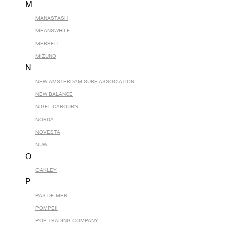
M
MANASTASH
MEANSWHILE
MERRELL
MIZUNO
N
NEW AMSTERDAM SURF ASSOCIATION
NEW BALANCE
NIGEL CABOURN
NORDA
NOVESTA
NUW
O
OAKLEY
P
PAS DE MER
POMPEII
POP TRADING COMPANY