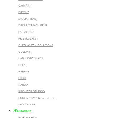
CASTART
DIEMME
DR. MARTENS
DROLE DE MONSIEUR
FAR AFIELD
FRIZMWORKS
GLEB KOSTIN .SOLUTIONS
GOLDWIN
HAN KJOBENHAVN
HELAS
HERESY
HOKA
KARDO
KIDSUPER STUDIOS
LOST MANAGEMENT CITIES
MANASTASH
Женское
ВСЯ ОДЕЖДА