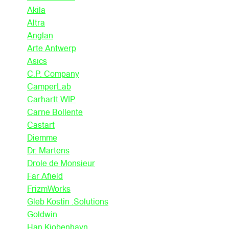
Akila
Altra
Anglan
Arte Antwerp
Asics
C.P. Company
CamperLab
Carhartt WIP
Carne Bollente
Castart
Diemme
Dr. Martens
Drole de Monsieur
Far Afield
FrizmWorks
Gleb Kostin .Solutions
Goldwin
Han Kjobenhavn