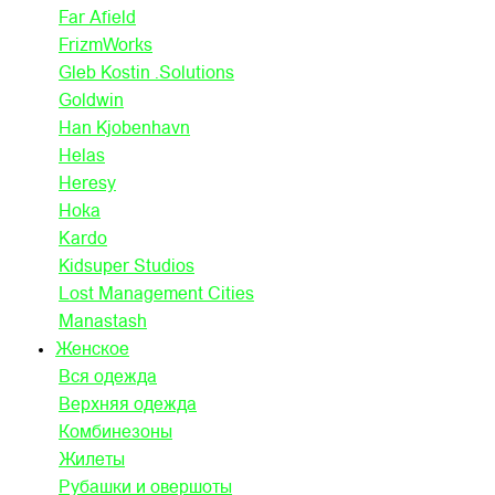
Far Afield
FrizmWorks
Gleb Kostin .Solutions
Goldwin
Han Kjobenhavn
Helas
Heresy
Hoka
Kardo
Kidsuper Studios
Lost Management Cities
Manastash
Женское
Вся одежда
Верхняя одежда
Комбинезоны
Жилеты
Рубашки и овершоты