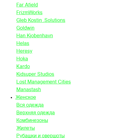
Far Afield
FrizmWorks
Gleb Kostin .Solutions
Goldwin
Han Kjobenhavn
Helas
Heresy
Hoka
Kardo
Kidsuper Studios
Lost Management Cities
Manastash
Женское
Вся одежда
Верхняя одежда
Комбинезоны
Жилеты
Рубашки и овершоты