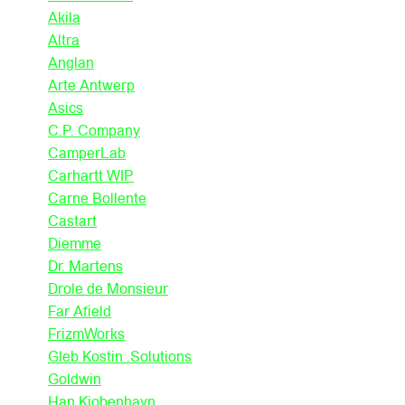
Akila
Altra
Anglan
Arte Antwerp
Asics
C.P. Company
CamperLab
Carhartt WIP
Carne Bollente
Castart
Diemme
Dr. Martens
Drole de Monsieur
Far Afield
FrizmWorks
Gleb Kostin .Solutions
Goldwin
Han Kjobenhavn