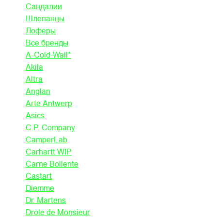
Сандалии
Шлепанцы
Лоферы
Все бренды
A-Cold-Wall*
Akila
Altra
Anglan
Arte Antwerp
Asics
C.P. Company
CamperLab
Carhartt WIP
Carne Bollente
Castart
Diemme
Dr. Martens
Drole de Monsieur