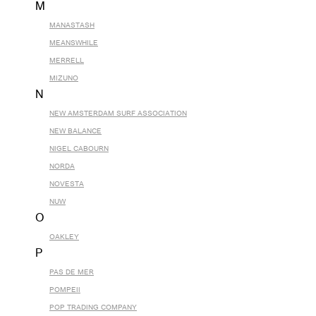
M
MANASTASH
MEANSWHILE
MERRELL
MIZUNO
N
NEW AMSTERDAM SURF ASSOCIATION
NEW BALANCE
NIGEL CABOURN
NORDA
NOVESTA
NUW
O
OAKLEY
P
PAS DE MER
POMPEII
POP TRADING COMPANY