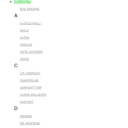
Бренды
ВСЕ БРЕНДЫ
A
A-COLD-WALL*
AKILA
ALTRA
ANGLAN
ARTE ANTWERP
ASICS
C
C.P. COMPANY
CAMPERLAB
CARHARTT WIP
CARNE BOLLENTE
CASTART
D
DIEMME
DR. MARTENS