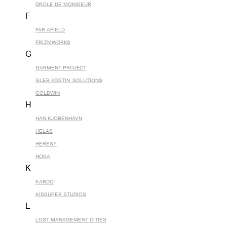
DROLE DE MONSIEUR
F
FAR AFIELD
FRIZMWORKS
G
GARMENT PROJECT
GLEB KOSTIN .SOLUTIONS
GOLDWIN
H
HAN KJOBENHAVN
HELAS
HERESY
HOKA
K
KARDO
KIDSUPER STUDIOS
L
LOST MANAGEMENT CITIES