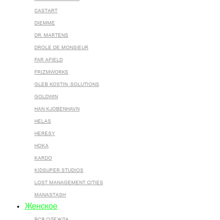
CASTART
DIEMME
DR. MARTENS
DROLE DE MONSIEUR
FAR AFIELD
FRIZMWORKS
GLEB KOSTIN .SOLUTIONS
GOLDWIN
HAN KJOBENHAVN
HELAS
HERESY
HOKA
KARDO
KIDSUPER STUDIOS
LOST MANAGEMENT CITIES
MANASTASH
Женское
ВСЯ ОДЕЖДА