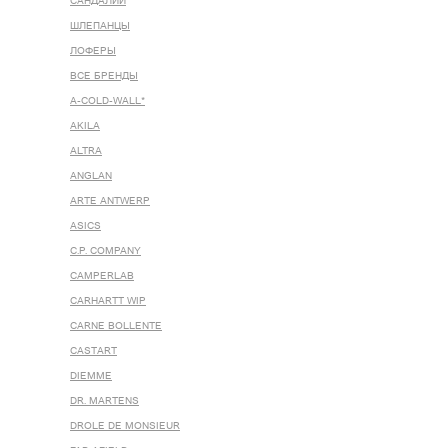
САНДАЛИИ
ШЛЕПАНЦЫ
ЛОФЕРЫ
ВСЕ БРЕНДЫ
A-COLD-WALL*
AKILA
ALTRA
ANGLAN
ARTE ANTWERP
ASICS
C.P. COMPANY
CAMPERLAB
CARHARTT WIP
CARNE BOLLENTE
CASTART
DIEMME
DR. MARTENS
DROLE DE MONSIEUR