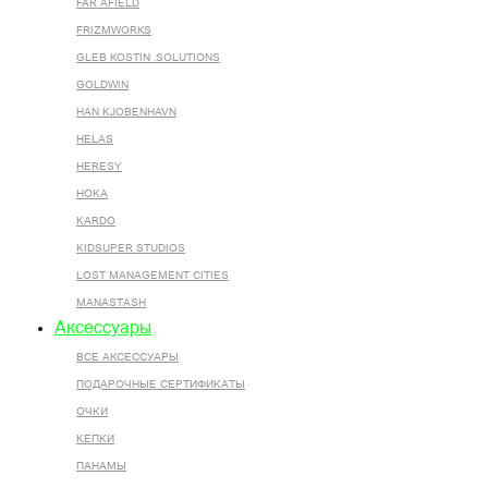
FAR AFIELD
FRIZMWORKS
GLEB KOSTIN .SOLUTIONS
GOLDWIN
HAN KJOBENHAVN
HELAS
HERESY
HOKA
KARDO
KIDSUPER STUDIOS
LOST MANAGEMENT CITIES
MANASTASH
Аксессуары
ВСЕ AКСЕССУАРЫ
ПОДАРОЧНЫЕ СЕРТИФИКАТЫ
ОЧКИ
КЕПКИ
ПАНАМЫ