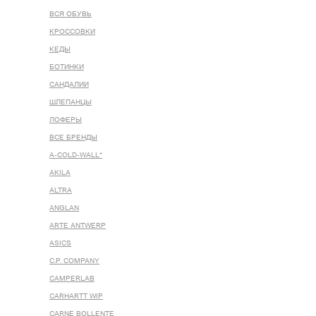
ВСЯ ОБУВЬ
КРОССОВКИ
КЕДЫ
БОТИНКИ
САНДАЛИИ
ШЛЕПАНЦЫ
ЛОФЕРЫ
ВСЕ БРЕНДЫ
A-COLD-WALL*
AKILA
ALTRA
ANGLAN
ARTE ANTWERP
ASICS
C.P. COMPANY
CAMPERLAB
CARHARTT WIP
CARNE BOLLENTE