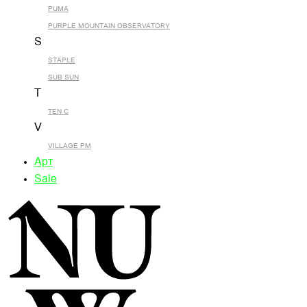
PUMA
PURPLE MOUNTAIN OBSERVATORY
S
STAPLE
SUB SUN
T
TEN C
V
VILLAGE PM
Арт
Sale