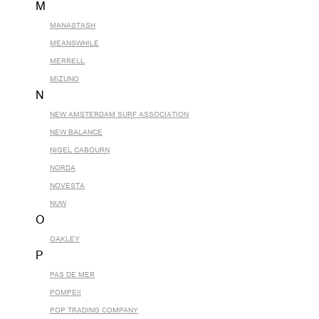
M
MANASTASH
MEANSWHILE
MERRELL
MIZUNO
N
NEW AMSTERDAM SURF ASSOCIATION
NEW BALANCE
NIGEL CABOURN
NORDA
NOVESTA
NUW
O
OAKLEY
P
PAS DE MER
POMPEII
POP TRADING COMPANY