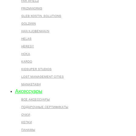
FAR AFIELD
FRIZMWORKS
GLEB KOSTIN .SOLUTIONS
GOLDWIN
HAN KJOBENHAVN
HELAS
HERESY
HOKA
KARDO
KIDSUPER STUDIOS
LOST MANAGEMENT CITIES
MANASTASH
Аксессуары
ВСЕ AКСЕССУАРЫ
ПОДАРОЧНЫЕ СЕРТИФИКАТЫ
ОЧКИ
КЕПКИ
ПАНАМЫ