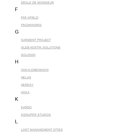
DROLE DE MONSIEUR
F
FAR AFIELD
FRIZMWORKS
G
GARMENT PROJECT
GLEB KOSTIN .SOLUTIONS
GOLDWIN
H
HAN KJOBENHAVN
HELAS
HERESY
HOKA
K
KARDO
KIDSUPER STUDIOS
L
LOST MANAGEMENT CITIES