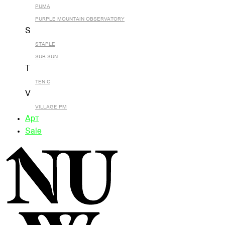
PUMA
PURPLE MOUNTAIN OBSERVATORY
S
STAPLE
SUB SUN
T
TEN C
V
VILLAGE PM
Арт
Sale