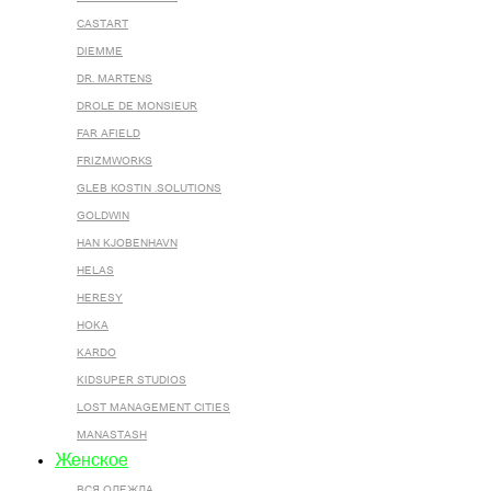
CASTART
DIEMME
DR. MARTENS
DROLE DE MONSIEUR
FAR AFIELD
FRIZMWORKS
GLEB KOSTIN .SOLUTIONS
GOLDWIN
HAN KJOBENHAVN
HELAS
HERESY
HOKA
KARDO
KIDSUPER STUDIOS
LOST MANAGEMENT CITIES
MANASTASH
Женское
ВСЯ ОДЕЖДА