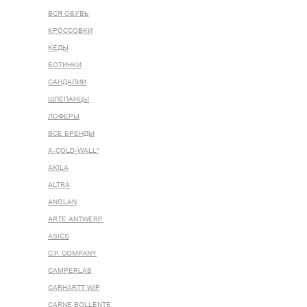
ВСЯ ОБУВЬ
КРОССОВКИ
КЕДЫ
БОТИНКИ
САНДАЛИИ
ШЛЕПАНЦЫ
ЛОФЕРЫ
ВСЕ БРЕНДЫ
A-COLD-WALL*
AKILA
ALTRA
ANGLAN
ARTE ANTWERP
ASICS
C.P. COMPANY
CAMPERLAB
CARHARTT WIP
CARNE BOLLENTE