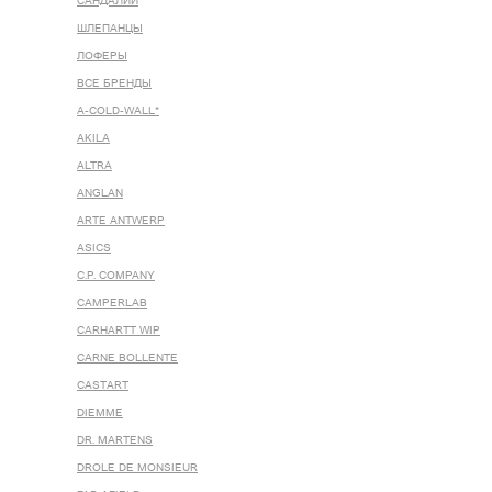
САНДАЛИИ
ШЛЕПАНЦЫ
ЛОФЕРЫ
ВСЕ БРЕНДЫ
A-COLD-WALL*
AKILA
ALTRA
ANGLAN
ARTE ANTWERP
ASICS
C.P. COMPANY
CAMPERLAB
CARHARTT WIP
CARNE BOLLENTE
CASTART
DIEMME
DR. MARTENS
DROLE DE MONSIEUR