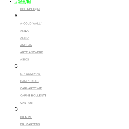
Бренды
ВСЕ БРЕНДЫ
A
A-COLD-WALL*
AKILA
ALTRA
ANGLAN
ARTE ANTWERP
ASICS
C
C.P. COMPANY
CAMPERLAB
CARHARTT WIP
CARNE BOLLENTE
CASTART
D
DIEMME
DR. MARTENS