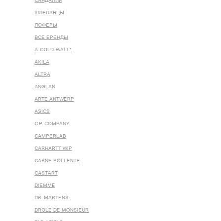
САНДАЛИИ
ШЛЕПАНЦЫ
ЛОФЕРЫ
ВСЕ БРЕНДЫ
A-COLD-WALL*
AKILA
ALTRA
ANGLAN
ARTE ANTWERP
ASICS
C.P. COMPANY
CAMPERLAB
CARHARTT WIP
CARNE BOLLENTE
CASTART
DIEMME
DR. MARTENS
DROLE DE MONSIEUR