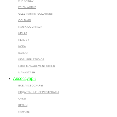
FAR AFIELD
FRIZMWORKS
GLEB KOSTIN .SOLUTIONS
GOLDWIN
HAN KJOBENHAVN
HELAS
HERESY
HOKA
KARDO
KIDSUPER STUDIOS
LOST MANAGEMENT CITIES
MANASTASH
Аксессуары
ВСЕ AКСЕССУАРЫ
ПОДАРОЧНЫЕ СЕРТИФИКАТЫ
ОЧКИ
КЕПКИ
ПАНАМЫ