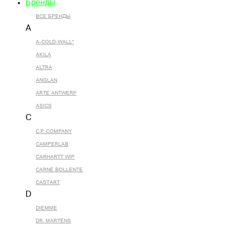
Бренды
ВСЕ БРЕНДЫ
A
A-COLD-WALL*
AKILA
ALTRA
ANGLAN
ARTE ANTWERP
ASICS
C
C.P. COMPANY
CAMPERLAB
CARHARTT WIP
CARNE BOLLENTE
CASTART
D
DIEMME
DR. MARTENS