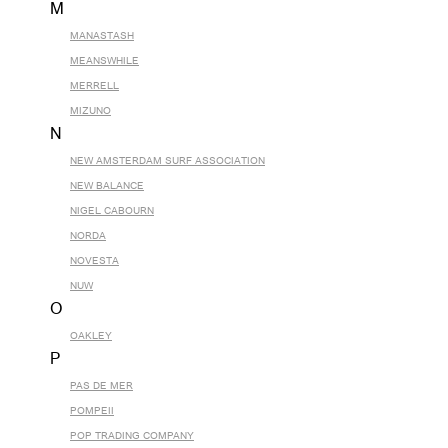
M
MANASTASH
MEANSWHILE
MERRELL
MIZUNO
N
NEW AMSTERDAM SURF ASSOCIATION
NEW BALANCE
NIGEL CABOURN
NORDA
NOVESTA
NUW
O
OAKLEY
P
PAS DE MER
POMPEII
POP TRADING COMPANY