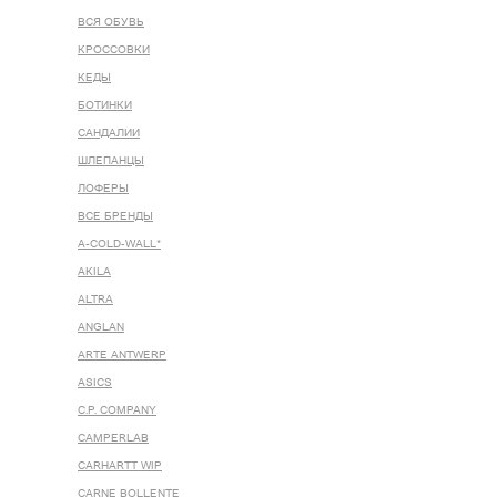
ВСЯ ОБУВЬ
КРОССОВКИ
КЕДЫ
БОТИНКИ
САНДАЛИИ
ШЛЕПАНЦЫ
ЛОФЕРЫ
ВСЕ БРЕНДЫ
A-COLD-WALL*
AKILA
ALTRA
ANGLAN
ARTE ANTWERP
ASICS
C.P. COMPANY
CAMPERLAB
CARHARTT WIP
CARNE BOLLENTE