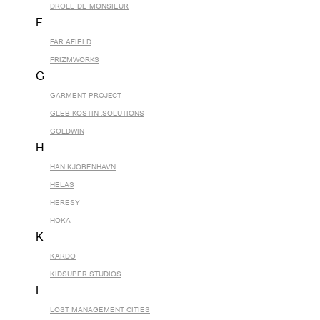
DROLE DE MONSIEUR
F
FAR AFIELD
FRIZMWORKS
G
GARMENT PROJECT
GLEB KOSTIN .SOLUTIONS
GOLDWIN
H
HAN KJOBENHAVN
HELAS
HERESY
HOKA
K
KARDO
KIDSUPER STUDIOS
L
LOST MANAGEMENT CITIES