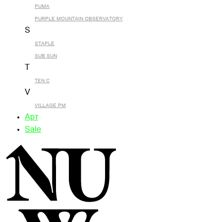
PUMA
PURPLE MOUNTAIN OBSERVATORY
S
STAPLE
SUB SUN
T
TEN C
V
VILLAGE PM
Арт
Sale