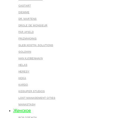
CASTART
DIEMME
DR. MARTENS
DROLE DE MONSIEUR
FAR AFIELD
FRIZMWORKS
GLEB KOSTIN .SOLUTIONS
GOLDWIN
HAN KJOBENHAVN
HELAS
HERESY
HOKA
KARDO
KIDSUPER STUDIOS
LOST MANAGEMENT CITIES
MANASTASH
Женское
ВСЯ ОДЕЖДА