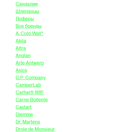
Сандалии
Шлепанцы
Лоферы
Все бренды
A-Cold-Wall*
Akila
Altra
Anglan
Arte Antwerp
Asics
C.P. Company
CamperLab
Carhartt WIP
Carne Bollente
Castart
Diemme
Dr. Martens
Drole de Monsieur