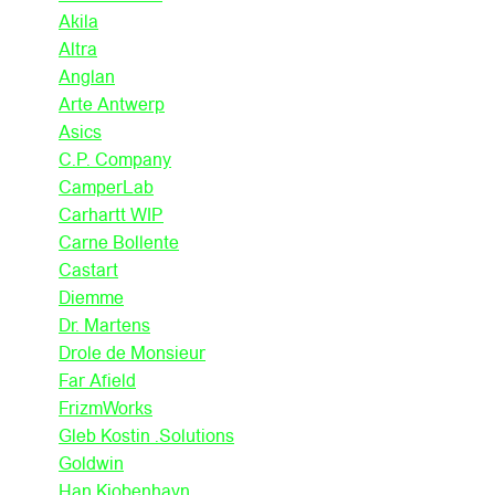
Akila
Altra
Anglan
Arte Antwerp
Asics
C.P. Company
CamperLab
Carhartt WIP
Carne Bollente
Castart
Diemme
Dr. Martens
Drole de Monsieur
Far Afield
FrizmWorks
Gleb Kostin .Solutions
Goldwin
Han Kjobenhavn