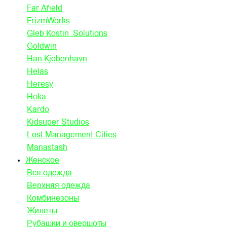
Far Afield
FrizmWorks
Gleb Kostin .Solutions
Goldwin
Han Kjobenhavn
Helas
Heresy
Hoka
Kardo
Kidsuper Studios
Lost Management Cities
Manastash
Женское
Вся одежда
Верхняя одежда
Комбинезоны
Жилеты
Рубашки и овершоты