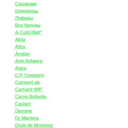
Сандалии
Шлепанцы
Лоферы
Все бренды
A-Cold-Wall*
Akila
Altra
Anglan
Arte Antwerp
Asics
C.P. Company
CamperLab
Carhartt WIP
Carne Bollente
Castart
Diemme
Dr. Martens
Drole de Monsieur