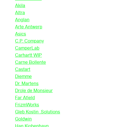
Akila
Altra
Anglan
Arte Antwerp
Asics
C.P. Company
CamperLab
Carhartt WIP
Carne Bollente
Castart
Diemme
Dr. Martens
Drole de Monsieur
Far Afield
FrizmWorks
Gleb Kostin .Solutions
Goldwin
Han Kjobenhavn