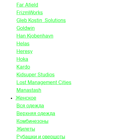
Far Afield
FrizmWorks
Gleb Kostin .Solutions
Goldwin
Han Kjobenhavn
Helas
Heresy
Hoka
Kardo
Kidsuper Studios
Lost Management Cities
Manastash
Женское
Вся одежда
Верхняя одежда
Комбинезоны
Жилеты
Рубашки и овершоты