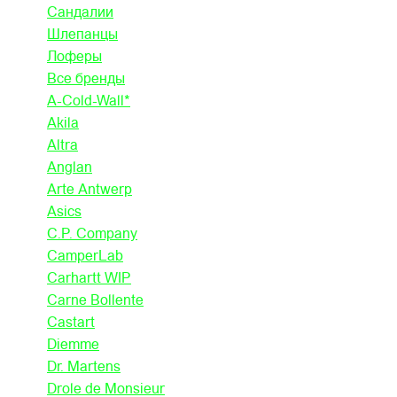
Сандалии
Шлепанцы
Лоферы
Все бренды
A-Cold-Wall*
Akila
Altra
Anglan
Arte Antwerp
Asics
C.P. Company
CamperLab
Carhartt WIP
Carne Bollente
Castart
Diemme
Dr. Martens
Drole de Monsieur