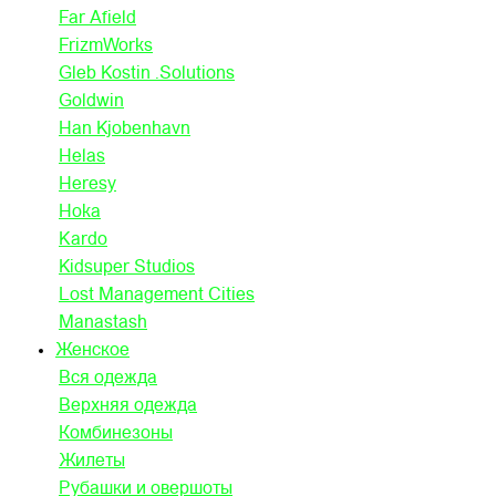
Far Afield
FrizmWorks
Gleb Kostin .Solutions
Goldwin
Han Kjobenhavn
Helas
Heresy
Hoka
Kardo
Kidsuper Studios
Lost Management Cities
Manastash
Женское
Вся одежда
Верхняя одежда
Комбинезоны
Жилеты
Рубашки и овершоты