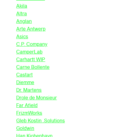
Akila
Altra
Anglan
Arte Antwerp
Asics
C.P. Company
CamperLab
Carhartt WIP
Carne Bollente
Castart
Diemme
Dr. Martens
Drole de Monsieur
Far Afield
FrizmWorks
Gleb Kostin .Solutions
Goldwin
Han Kjobenhavn