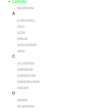
Бренды
ВСЕ БРЕНДЫ
A
A-COLD-WALL*
AKILA
ALTRA
ANGLAN
ARTE ANTWERP
ASICS
C
C.P. COMPANY
CAMPERLAB
CARHARTT WIP
CARNE BOLLENTE
CASTART
D
DIEMME
DR. MARTENS