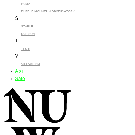
PUMA
PURPLE MOUNTAIN OBSERVATORY
S
STAPLE
SUB SUN
T
TEN C
V
VILLAGE PM
Арт
Sale