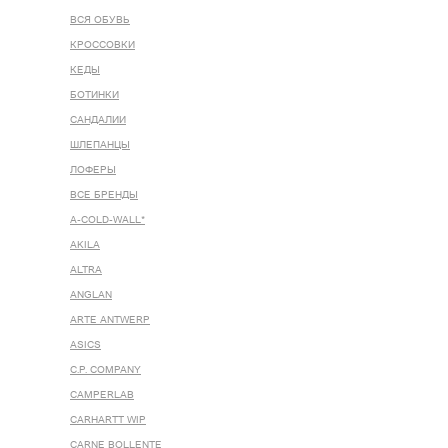
ВСЯ ОБУВЬ
КРОССОВКИ
КЕДЫ
БОТИНКИ
САНДАЛИИ
ШЛЕПАНЦЫ
ЛОФЕРЫ
ВСЕ БРЕНДЫ
A-COLD-WALL*
AKILA
ALTRA
ANGLAN
ARTE ANTWERP
ASICS
C.P. COMPANY
CAMPERLAB
CARHARTT WIP
CARNE BOLLENTE