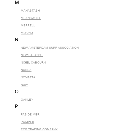
M
MANASTASH
MEANSWHILE
MERRELL
MIZUNO
N
NEW AMSTERDAM SURF ASSOCIATION
NEW BALANCE
NIGEL CABOURN
NORDA
NOVESTA
NUW
O
OAKLEY
P
PAS DE MER
POMPEII
POP TRADING COMPANY