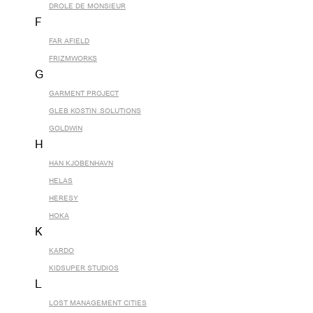
DROLE DE MONSIEUR
F
FAR AFIELD
FRIZMWORKS
G
GARMENT PROJECT
GLEB KOSTIN .SOLUTIONS
GOLDWIN
H
HAN KJOBENHAVN
HELAS
HERESY
HOKA
K
KARDO
KIDSUPER STUDIOS
L
LOST MANAGEMENT CITIES