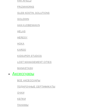
FAR AFIELD
FRIZMWORKS
GLEB KOSTIN .SOLUTIONS
GOLDWIN
HAN KJOBENHAVN
HELAS
HERESY
HOKA
KARDO
KIDSUPER STUDIOS
LOST MANAGEMENT CITIES
MANASTASH
Аксессуары
ВСЕ AКСЕССУАРЫ
ПОДАРОЧНЫЕ СЕРТИФИКАТЫ
ОЧКИ
КЕПКИ
ПАНАМЫ