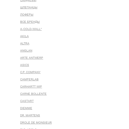
САНДАЛИИ
ШЛЕПАНЦЫ
ЛОФЕРЫ
ВСЕ БРЕНДЫ
A-COLD-WALL*
AKILA
ALTRA
ANGLAN
ARTE ANTWERP
ASICS
C.P. COMPANY
CAMPERLAB
CARHARTT WIP
CARNE BOLLENTE
CASTART
DIEMME
DR. MARTENS
DROLE DE MONSIEUR