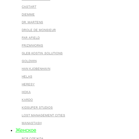
CASTART
DIEMME
DR. MARTENS
DROLE DE MONSIEUR
FAR AFIELD
FRIZMWORKS
GLEB KOSTIN .SOLUTIONS
GOLDWIN
HAN KJOBENHAVN
HELAS
HERESY
HOKA
KARDO
KIDSUPER STUDIOS
LOST MANAGEMENT CITIES
MANASTASH
Женское
ВСЯ ОДЕЖДА