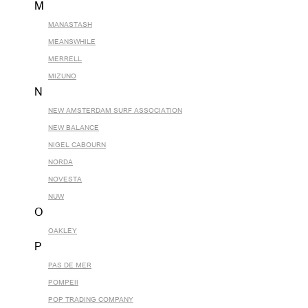
M
MANASTASH
MEANSWHILE
MERRELL
MIZUNO
N
NEW AMSTERDAM SURF ASSOCIATION
NEW BALANCE
NIGEL CABOURN
NORDA
NOVESTA
NUW
O
OAKLEY
P
PAS DE MER
POMPEII
POP TRADING COMPANY