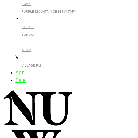
PUMA
PURPLE MOUNTAIN OBSERVATORY
S
STAPLE
SUB SUN
T
TEN C
V
VILLAGE PM
Арт
Sale