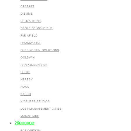
CASTART
DIEMME
DR. MARTENS
DROLE DE MONSIEUR
FAR AFIELD
FRIZMWORKS
GLEB KOSTIN .SOLUTIONS
GOLDWIN
HAN KJOBENHAVN
HELAS
HERESY
HOKA
KARDO
KIDSUPER STUDIOS
LOST MANAGEMENT CITIES
MANASTASH
Женское
ВСЯ ОДЕЖДА