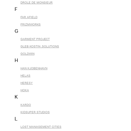
DROLE DE MONSIEUR
F
FAR AFIELD
FRIZMWORKS
G
GARMENT PROJECT
GLEB KOSTIN .SOLUTIONS
GOLDWIN
H
HAN KJOBENHAVN
HELAS
HERESY
HOKA
K
KARDO
KIDSUPER STUDIOS
L
LOST MANAGEMENT CITIES