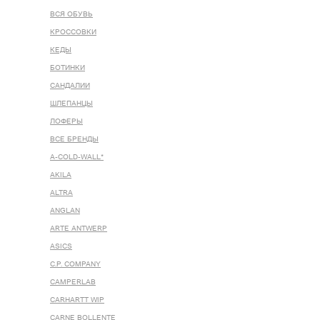
ВСЯ ОБУВЬ
КРОССОВКИ
КЕДЫ
БОТИНКИ
САНДАЛИИ
ШЛЕПАНЦЫ
ЛОФЕРЫ
ВСЕ БРЕНДЫ
A-COLD-WALL*
AKILA
ALTRA
ANGLAN
ARTE ANTWERP
ASICS
C.P. COMPANY
CAMPERLAB
CARHARTT WIP
CARNE BOLLENTE