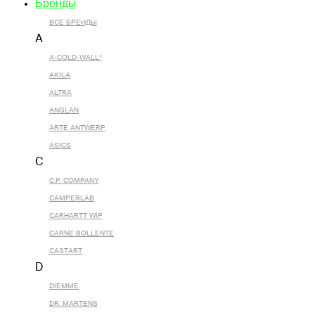
Бренды
ВСЕ БРЕНДЫ
A
A-COLD-WALL*
AKILA
ALTRA
ANGLAN
ARTE ANTWERP
ASICS
C
C.P. COMPANY
CAMPERLAB
CARHARTT WIP
CARNE BOLLENTE
CASTART
D
DIEMME
DR. MARTENS