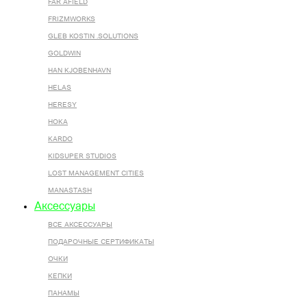
FAR AFIELD
FRIZMWORKS
GLEB KOSTIN .SOLUTIONS
GOLDWIN
HAN KJOBENHAVN
HELAS
HERESY
HOKA
KARDO
KIDSUPER STUDIOS
LOST MANAGEMENT CITIES
MANASTASH
Аксессуары
ВСЕ AКСЕССУАРЫ
ПОДАРОЧНЫЕ СЕРТИФИКАТЫ
ОЧКИ
КЕПКИ
ПАНАМЫ