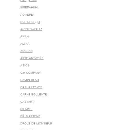
САНДАЛИИ
ШЛЕПАНЦЫ
ЛОФЕРЫ
ВСЕ БРЕНДЫ
A-COLD-WALL*
AKILA
ALTRA
ANGLAN
ARTE ANTWERP
ASICS
C.P. COMPANY
CAMPERLAB
CARHARTT WIP
CARNE BOLLENTE
CASTART
DIEMME
DR. MARTENS
DROLE DE MONSIEUR